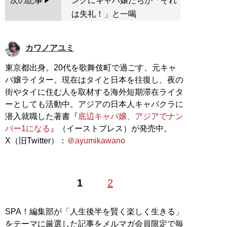
次の記事
ングにキャバ嬢たちが「それ
は失礼！」と一喝
カワノアユミ
東京都出身。20代を歌舞伎町で過ごす、元キャ
バ嬢ライター。現在はタイと日本を往復し、夜の
街やタイに住む人を取材する海外短期滞在ライタ
ーとしても活動中。アジアの日本人キャバクラに
潜入就職した著書『
底辺キャバ嬢、アジアでナン
バー1になる
』（イーストプレス）が発売中。
X（旧Twitter）：
＠ayumikawano
1
2
SPA！編集部が「人生後半を賢く楽しく生きる」
をテーマに厳選した記事をメルマガ会員限定で毎