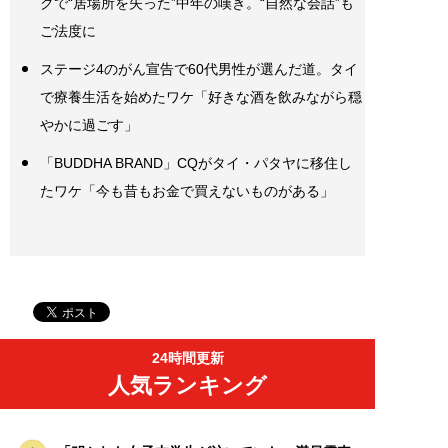
クで“居場所を失った”中年の嘆き。“自然な会話”も
ご法度に
ステージ4のがん宣告で60代男性が選んだ道。タイ
で療養生活を始めたワケ「好きな酒を飲みながら穏
やかに過ごす」
「BUDDHA BRAND」CQがタイ・パタヤに移住し
たワケ「今も昔もお金で買えないものがある」
24時間更新
人気ランキング