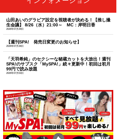
インフォメーション
山田あいのグラビア設定を視聴者が決める！【推し撮
生会議】 8/26（水）21:00～ MC：岸明日香
2026年07月29日
【週刊SPA! 発売日変更のお知らせ】
2026年07月28日
「天羽希純」のセクシーな秘蔵カットを大放出！週刊
SPA!のサブスク「MySPA!」続々更新中！初回は初月
99円で読み放題
2026年07月03日