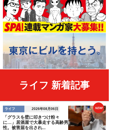
ライフ 新着記事
NEW!
ライフ
2026年08月06日
「グラスを壁に叩きつけ粉々
に…」居酒屋で大暴走する高齢男
性。被害届を出され...