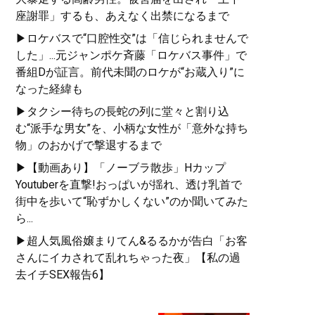
座謝罪」するも、あえなく出禁になるまで
▶ロケバスで“口腔性交”は「信じられませんで
した」...元ジャンポケ斉藤「ロケバス事件」で
番組Dが証言。前代未聞のロケが“お蔵入り”に
なった経緯も
▶タクシー待ちの長蛇の列に堂々と割り込
む“派手な男女”を、小柄な女性が「意外な持ち
物」のおかげで撃退するまで
▶【動画あり】「ノーブラ散歩」Hカップ
Youtuberを直撃!おっぱいが揺れ、透け乳首で
街中を歩いて“恥ずかしくない”のか聞いてみた
ら...
▶超人気風俗嬢まりてん&るるかが告白「お客
さんにイカされて乱れちゃった夜」【私の過
去イチSEX報告6】