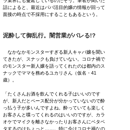
ラ業界にも蔓延しているのだそう。筆者が聞いた
話によると、最近はパパ活目的嬢の情報が回って
面接の時点で不採用にすることもあるという。
泥酔して御乱行。闇営業がバレる!?
なかなかモンスターすぎる新人キャバ嬢を聞い
てきたが、スナックも負けていない。コロナ禍で
のモンスター新人嬢を語ってくれたのは都内のス
ナックでママを務めるユカリさん（仮名・41
歳）。
「たくさんお酒を飲んでくれる子はいいのです
が、新人だとペース配分が分かっていないので酔
っ払う子が多いんですよね。酔っていても楽しく
お客さんと喋ってくれるのはいいのですが、カラ
オケでマイクを離さなかったりお客さんにベタベ
タするのはちょっと……。特に今はコロナ禍なの