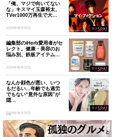
「俺、マジで向いてない
な」キスマイ玉森裕太、
TVer1000万再生で大…
2026年08月05日
編集部のiHerb愛用者がセ
レクト。健康・美容のお
悩み別、鉄板アイテム…
2026年06月22日
なんか顔色が悪い、いつ
もだるい…年齢でも過労
でもない“意外な原因”が
隠…
2026年06月30日
PR