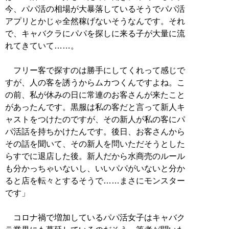
今、パパ活の相場が大暴落しているそうでパパ活
アプリとかじゃ全然稼げないそうなんです。それ
で、キャバクラにパパを探しに来る子が大量に流
れてきていて……。
フリー客で探すのは勝手にしてくれって感じで
すが、人の客を誘うからムカつくんですよね。こ
の前、私が休みの日に常連のお客さんが来たこと
があったんです。黒服は私の客だと言って新人キ
ャストをつけたのですが、その新人が私の客にパ
パ活話を持ちかけたんです。後日、お客さんから
その話を聞いて、その新人を問いただそうとした
らすでに退店した後。新人だから水商売のルール
も分かっちゃいないし、いいパパがいないと分か
ると店を転々とするそうで……まさにモンスター
です」
コロナ禍で増加しているパパ活女子はキャバク