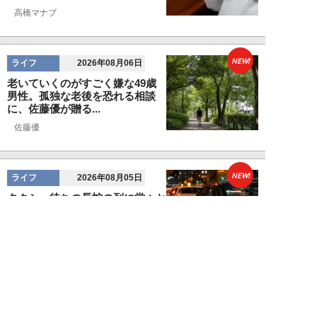
高橋マナブ
NEW!
ライフ
2026年08月06日
老いていくのがすごく嫌な49歳
男性。孤独な老後を恐れる相談
に、佐藤優が贈る...
佐藤優
NEW!
ライフ
2026年08月05日
タクシー待ちの長蛇の列に堂々と
割り込む“派手な男女”を、小柄
な女性が「意外...
和泉太郎
NEW!
ライフ
2026年08月05日
エコノミー席「頭カクンで眠れな