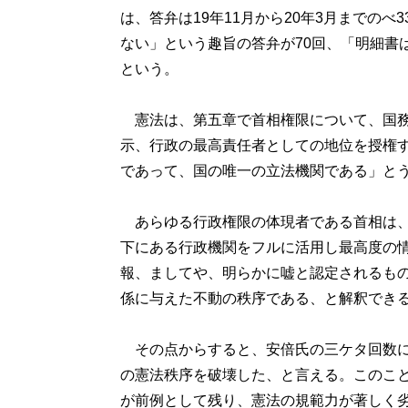
は、答弁は19年11月から20年3月までの
ない」という趣旨の答弁が70回、「明細書
という。
憲法は、第五章で首相権限について、国務
示、行政の最高責任者としての地位を授権す
であって、国の唯一の立法機関である」と
あらゆる行政権限の体現者である首相は、
下にある行政機関をフルに活用し最高度の
報、ましてや、明らかに嘘と認定されるも
係に与えた不動の秩序である、と解釈でき
その点からすると、安倍氏の三ケタ回数に
の憲法秩序を破壊した、と言える。このこ
が前例として残り、憲法の規範力が著しく