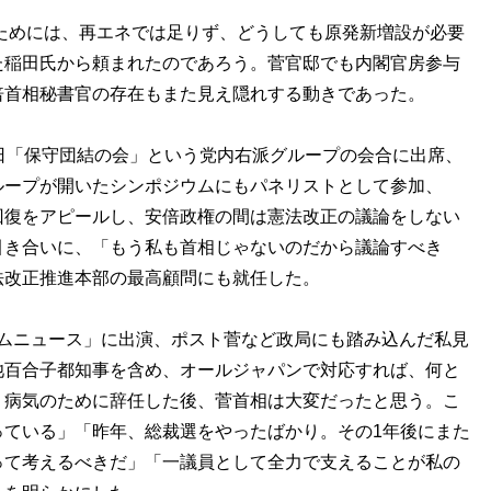
ためには、再エネでは足りず、どうしても原発新増設が必要
た稲田氏から頼まれたのであろう。菅官邸でも内閣官房参与
倍首相秘書官の存在もまた見え隠れする動きであった。
日「保守団結の会」という党内右派グループの会合に出席、
ループが開いたシンポジウムにもパネリストとして参加、
回復をアピールし、安倍政権の間は憲法改正の議論をしない
引き合いに、「もう私も首相じゃないのだから議論すべき
法改正推進本部の最高顧問にも就任した。
イムニュース」に出演、ポスト菅など政局にも踏み込んだ私見
池百合子都知事を含め、オールジャパンで対応すれば、何と
、病気のために辞任した後、菅首相は大変だったと思う。こ
っている」「昨年、総裁選をやったばかり。その1年後にまた
って考えるべきだ」「一議員として全力で支えることが私の