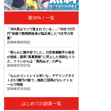
勝SPA！一覧
「JRA系はマジで恵まれている」…“30分で2万
円”投稿で競馬関係者が猛反発した“4文字の言
葉”
2026年08月03日
「明らかに熱中症でした」川田将雅騎手の発言
が波紋…競馬“真夏開催”に浮上した深刻なリス
ク。ファンからは「馬死ぬぞ」の声も
2026年07月27日
「なんかコントレイル安いな」デアリングタク
トが3.3億円の陰で…無敗三冠馬がセレクトセ
ールで明暗
2026年07月15日
はじめての副業一覧