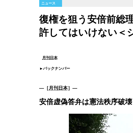
ニュース
復権を狙う安倍前総
許してはいけない＜
月刊日本
バックナンバー
―［
月刊日本
］―
安倍虚偽答弁は憲法秩序破壊