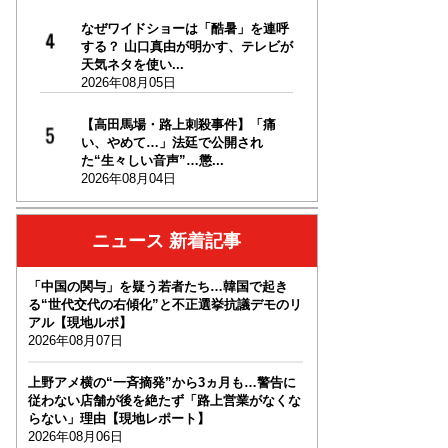
なぜワイドショーは「酷暑」を連呼
する？ 山口真由が明かす、テレビが
天気ネタを使い...
2026年08月05日
【高田馬場・路上刺殺事件】「痛
い、やめて…」法廷で公開され
た“生々しい音声”…懲...
2026年08月04日
ニュース 新着記事
「中国の関与」を疑う若者たち…韓国で起き
る“世代交代の右傾化”と不正選挙抗議デモのリ
アル【現地ルポ】
2026年08月07日
上野アメ横の“一斉摘発”から3ヵ月も…警告に
従わない店舗が後を絶たず「路上営業がなくな
らない」理由【現地レポート】
2026年08月06日