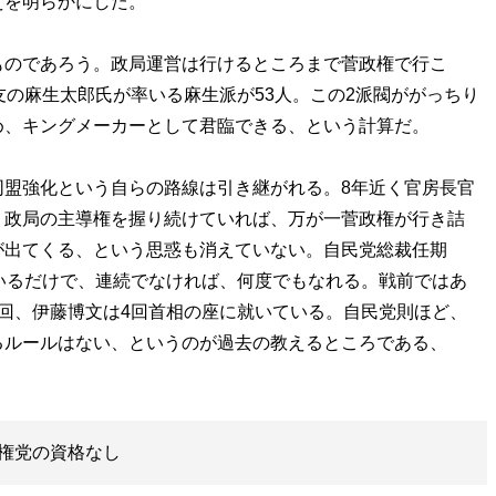
えを明らかにした。
のであろう。政局運営は行けるところまで菅政権で行こ
友の麻生太郎氏が率いる麻生派が53人。この2派閥ががっちり
め、キングメーカーとして君臨できる、という計算だ。
盟強化という自らの路線は引き継がれる。8年近く官房長官
、政局の主導権を握り続けていれば、万が一菅政権が行き詰
が出てくる、という思惑も消えていない。自民党総裁任期
いるだけで、連続でなければ、何度でもなれる。戦前ではあ
回、伊藤博文は4回首相の座に就いている。自民党則ほど、
るルールはない、というのが過去の教えるところである、
権党の資格なし