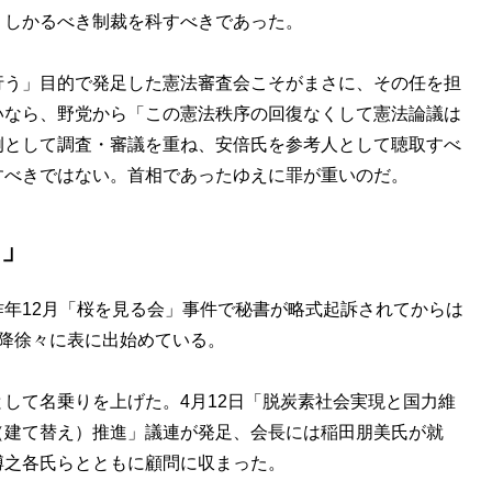
、しかるべき制裁を科すべきであった。
う」目的で発足した憲法審査会こそがまさに、その任を担
いなら、野党から「この憲法秩序の回復なくして憲法論議は
例として調査・審議を重ね、安倍氏を参考人として聴取すべ
すべきではない。首相であったゆえに罪が重いのだ。
オ」
年12月「桜を見る会」事件で秘書が略式起訴されてからは
降徐々に表に出始めている。
して名乗りを上げた。4月12日「脱炭素社会実現と国力維
（建て替え）推進」議連が発足、会長には稲田朋美氏が就
博之各氏らとともに顧問に収まった。