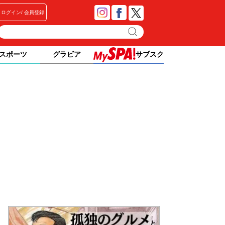
ログイン
会員登録
スポーツ
グラビア
サブスク