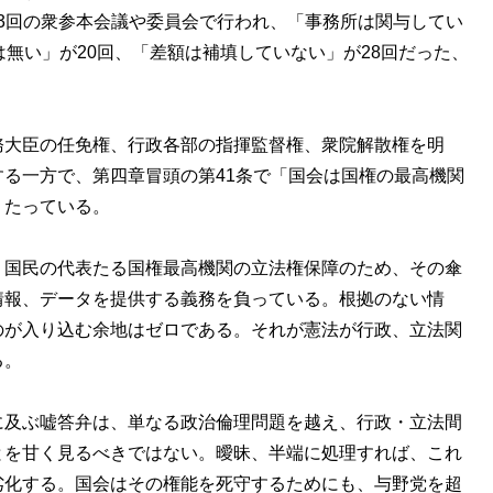
べ33回の衆参本会議や委員会で行われ、「事務所は関与してい
は無い」が20回、「差額は補填していない」が28回だった、
大臣の任免権、行政各部の指揮監督権、衆院解散権を明
る一方で、第四章冒頭の第41条で「国会は国権の最高機関
うたっている。
国民の代表たる国権最高機関の立法権保障のため、その傘
情報、データを提供する義務を負っている。根拠のない情
のが入り込む余地はゼロである。それが憲法が行政、立法関
る。
及ぶ嘘答弁は、単なる政治倫理問題を越え、行政・立法間
とを甘く見るべきではない。曖昧、半端に処理すれば、これ
劣化する。国会はその権能を死守するためにも、与野党を超