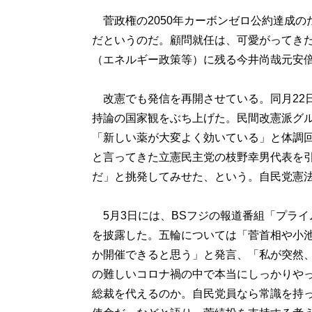
菅政権の2050年カーボンゼロ公約達成の
だというのだ。顧問就任は、可愛がってき
（エネルギー政策等）に残る今井尚哉元安
改憲でも発信を再開させている。同月22
持論の国家観をぶち上げた。民間改憲派グ
「新しい薬が大変よく効いている」と体調
と言ってきた立憲民主党の枝野幸男代表を
だ」と挑発してみせた、という。自民党憲
5月3日には、BSフジの報道番組「プラ
を披露した。五輪については「菅首相や小
か開催できると思う」と発言、「私が突然
の難しいコロナ禍の中で本当にしっかりや
総裁を代えるのか。自民党員なら常識を持