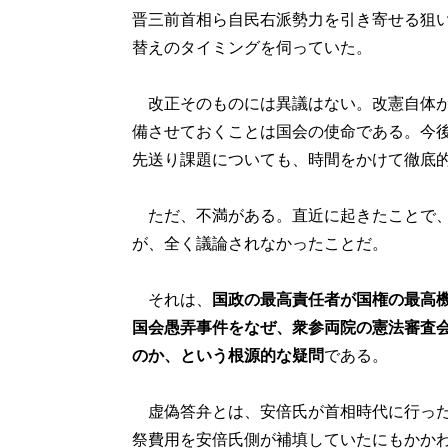
晋三前首相ら自民右派勢力を引き寄せる狙
替えのタイミングを伺っていた。
改正そのものには異議はない。改憲自体が
備させておくことは国会の使命である。今
先送り課題についても、時間をかけて徹底
ただ、不満がある。直近に起きたことで、
が、全く議論されなかったことだ。
それは、
国政の最高責任者が国権の最高機
国会愚弄事件をなぜ、衆参両院の憲法審査
のか、という根源的な疑問
である。
虚偽答弁とは、安倍氏が首相時代に行った
祭費用を安倍氏側が補填していたにもかか