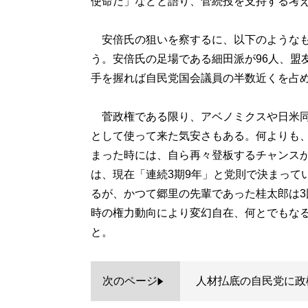
使命だ」などと語り、菅続投を支持する考
安倍氏の狙いを察するに、以下のようなも
う。安倍氏の足場である細田派が96人、盟
手を握れば自民党国会議員の半数近くを占
菅政権である限り、アベノミクスや日米同
として使って来た気安さもある。何よりも
まった時には、自ら再々登板するチャンス
は、現在「連続3期9年」と党則で決まって
るが、かつて郷里の先輩であった桂太郎は3
時の権力動向により変幻自在、何とでもな
と。
次のページ
人材払底の自民党に政