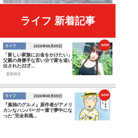
ライフ 新着記事
NEW!
ライフ
2026年08月09日
「新しい家族にお金をかけたい」
父親の身勝手な言い分で家を追い
出された22才...
黒島暁生
NEW!
ライフ
2026年08月09日
『孤独のグルメ』原作者がアメリ
カンなハンバーガー屋で夢中にな
った“完全和風...
久住昌之