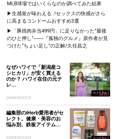
MLB球場ではいくらなのか調べてみた結果
▶生感覚が味わえる...!セックスの快感がさら
に高まるコンドームおすすめ3選
▶「豚焼肉弁当499円」に足りなかった”最後
のひと押し”――『孤独のグルメ』原作者が見
つけた”ちょい足し”の正解/久住昌之
なぜハワイで「新潟産コ
シヒカリ」が安く買える
のか？ ハワイ在住の元テ
レ…
2026年05月07日
編集部のiHerb愛用者がセ
レクト。健康・美容のお
悩み別、鉄板アイテム…
2026年06月22日