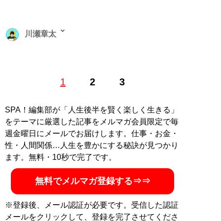
川瀬章太
フリーライター。神戸・大阪の編プロに8年勤務し、グ
1
2
3
ルメ・街ネタ誌や飲食業界誌などを手がける。取材経験
は1500件以上。某純文学新人賞の最終選考に3度残った
ことがある。現在はWEBサイト「LIQLOG」などで、ビ
SPA！編集部が「人生後半を賢く楽しく生きる」
ギナーにやさしいお酒の基礎知識や取材記事を執筆中
をテーマに厳選した記事をメルマガ会員限定で毎
Ｘ（旧Twitter）：
@kawase_syota
週金曜日にメールでお届けします。仕事・お金・
性・人間関係…人生を豊かにする秘訣が見つかり
記事一覧へ
ます。無料・10秒で完了です。
無料でメルマガ登録する⇒⇒
※登録後、メール認証が必要です。受信した認証
メールをクリックして、登録を完了させてくださ