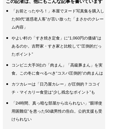
この記者は、他にもこんな記事を書いています
「お前とったやろ！」本屋でヌード写真集を購入し
た80代“迷惑老人客”が言い放った「まさかのクレー
ム内容」
やよい軒の「すき焼き定食」に“1,060円の価値”は
あるのか。吉野家・すき家と比較して“圧倒的だっ
たポイント”
コンビニ大手3社の「肉まん」「高級豚まん」を実
食。この冬に食べるべき“コスパ圧倒的”の肉まんは
カツカレーは「日乃屋カレー」が圧倒的？ココイ
チ・マイカリー食堂は“少し残念なポイント”も
「24時間、真っ暗な部屋から出られない」“眼球使
用困難症”を患った50歳男性の告白。公的支援も受
けられない