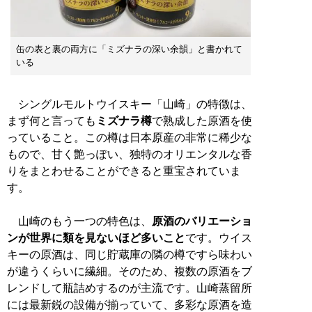
缶の表と裏の両方に「ミズナラの深い余韻」と書かれて
いる
シングルモルトウイスキー「山崎」の特徴は、
まず何と言っても
ミズナラ樽
で熟成した原酒を使
っていること。この樽は日本原産の非常に稀少な
もので、甘く艶っぽい、独特のオリエンタルな香
りをまとわせることができると重宝されていま
す。
山崎のもう一つの特色は、
原酒のバリエーショ
ンが世界に類を見ないほど多いこと
です。ウイス
キーの原酒は、同じ貯蔵庫の隣の樽ですら味わい
が違うくらいに繊細。そのため、複数の原酒をブ
レンドして瓶詰めするのが主流です。山崎蒸留所
には最新鋭の設備が揃っていて、多彩な原酒を造