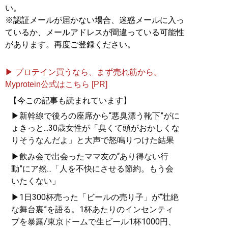
い。
※認証メールが届かない場合、迷惑メールに入っ
ているか、メールアドレスが間違っている可能性
があります。再度ご登録ください。
▶ プロテイン買うなら、まず売れ筋から。
Myprotein公式はこちら [PR]
【今この記事も読まれています】
▶新幹線で後ろの座席から“悪臭漂う靴下”がに
ょきっと...30歳女性が「臭くて頭がおかしくな
りそうなんだよ」と大声で怒鳴りつけた結果
▶飲み会で出会ったママ友の“あり得ない行
動”にア然...「人を不快にさせる節約。もう会
いたくない」
▶1日300杯売った「ビールの売り子」が“壮絶
な舞台裏”を語る。1杯あたりのインセンティ
ブを暴露/東京ドームで生ビール1杯1000円、