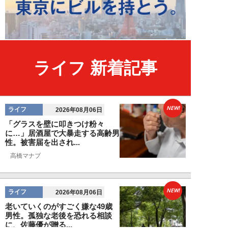
ライフ 新着記事
NEW!
ライフ
2026年08月06日
「グラスを壁に叩きつけ粉々
に…」居酒屋で大暴走する高齢男
性。被害届を出され...
高橋マナブ
NEW!
ライフ
2026年08月06日
老いていくのがすごく嫌な49歳
男性。孤独な老後を恐れる相談
に、佐藤優が贈る...