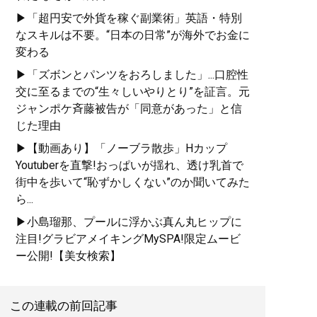
▶「超円安で外貨を稼ぐ副業術」英語・特別
なスキルは不要。“日本の日常”が海外でお金に
変わる
▶「ズボンとパンツをおろしました」...口腔性
交に至るまでの“生々しいやりとり”を証言。元
ジャンポケ斉藤被告が「同意があった」と信
じた理由
▶【動画あり】「ノーブラ散歩」Hカップ
Youtuberを直撃!おっぱいが揺れ、透け乳首で
街中を歩いて“恥ずかしくない”のか聞いてみた
ら...
▶小島瑠那、プールに浮かぶ真ん丸ヒップに
注目!グラビアメイキングMySPA!限定ムービ
ー公開!【美女検索】
この連載の前回記事