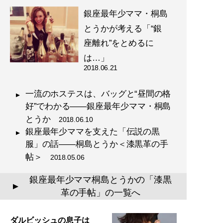
銀座最年少ママ・桐島
とうかが考える「“銀
座離れ”をとめるに
は…」
2018.06.21
一流のホステスは、バッグと“昼間の格
好”でわかる――銀座最年少ママ・桐島
とうか
2018.06.10
銀座最年少ママを支えた「伝説の黒
服」の話――桐島とうか＜漆黒革の手
帖＞
2018.05.06
銀座最年少ママ桐島とうかの「漆黒
▲
革の手帖」の一覧へ
ダルビッシュの息子は