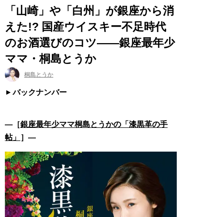
「山崎」や「白州」が銀座から消
えた!? 国産ウイスキー不足時代
のお酒選びのコツ――銀座最年少
ママ・桐島とうか
桐島とうか
バックナンバー
―［
銀座最年少ママ桐島とうかの「漆黒革の手
帖」
］―