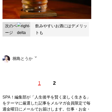
次のペ
飲みやすいお酒にはデメリッ
ージ
トも
桐島とうか
’92年生まれ。’15年に学習院大学経済学部卒業。学生時
1
2
代に起業して失敗し、水商売の道に進む。銀座にあるク
ラブ「Monterey」でママを務め、お店に来ている顧客数
は2500人、個人の月間売り上げは1000万を越える。習
SPA！編集部が「人生後半を賢く楽しく生きる」
い事はフラメンコ、ゴルフ、料理。趣味は仮想通貨投
をテーマに厳選した記事をメルマガ会員限定で毎
資、競馬、着物など
週金曜日にメールでお届けします。仕事・お金・