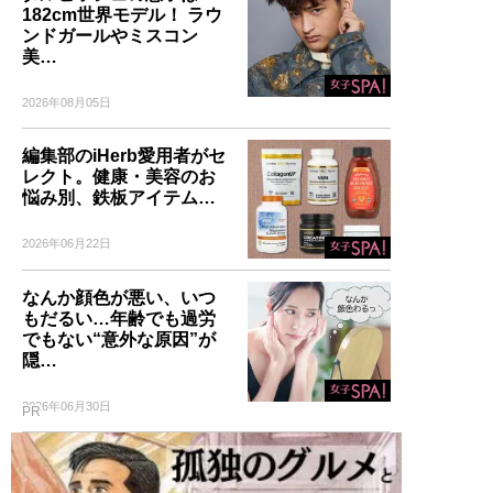
182cm世界モデル！ ラウ
ンドガールやミスコン
美…
2026年08月05日
編集部のiHerb愛用者がセ
レクト。健康・美容のお
悩み別、鉄板アイテム…
2026年06月22日
なんか顔色が悪い、いつ
もだるい…年齢でも過労
でもない“意外な原因”が
隠…
2026年06月30日
PR