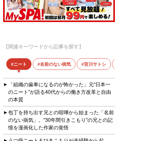
【関連キーワードから記事を探す】
ニート
名前のない病気
宮川サトシ
「組織の歯車になるのが怖かった」元“日本一
のニート”が語る40代からの働き方改革と自由
の本質
包丁を持ち出す兄との喧嘩から始まった「名前
のない病気」。“30年間引きこもり”の兄との記
憶を漫画化した作家の覚悟
うつ病ニート＆ひきこもりが未経験から起