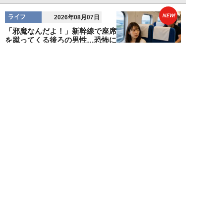
NEW!
ライフ
2026年08月07日
「邪魔なんだよ！」新幹線で座席
を蹴ってくる後ろの男性…恐怖に
震えた女性客を...
chimi86
NEW!
ライフ
2026年08月06日
「グラスを壁に叩きつけ粉々
に…」居酒屋で大暴走する高齢男
性。被害届を出され...
高橋マナブ
NEW!
ライフ
2026年08月06日
老いていくのがすごく嫌な49歳
男性。孤独な老後を恐れる相談
に、佐藤優が贈る...