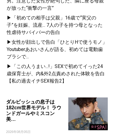
男。注意した女性が絶句した、隣に座る母親
が放った“衝撃の一言”
▶「初めての相手は父親」16歳で“実父の
子”を妊娠、流産... 7人の子を持つ母となった
性虐待サバイバーの告白
▶女性が顔出しで告白「ひとりHで使うモノ」
Youtuberあおいさんが語る、初めては電動歯
ブラシで...
▶「この人うまい...!」SEXで初めてイった24
歳保育士が、内&外2点責めされた体験を告白
【私の過去イチSEX報告2】
ダルビッシュの息子は
182cm世界モデル！ ラウ
ンドガールやミスコン
美…
2026年08月05日