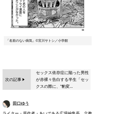
「名前のない病気」©宮川サトシ／小学館
セックス依存症に陥った男性
次の記事
が赤裸々告白する半生「セッ
クスの際に、“豹変...
田口ゆう
ライター・原作者・あいである広場編集長。立教