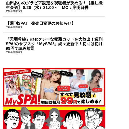
山田あいのグラビア設定を視聴者が決める！【推し撮
生会議】 8/26（水）21:00～ MC：岸明日香
2026年07月29日
【週刊SPA! 発売日変更のお知らせ】
2026年07月28日
「天羽希純」のセクシーな秘蔵カットを大放出！週刊
SPA!のサブスク「MySPA!」続々更新中！初回は初月
99円で読み放題
2026年07月03日