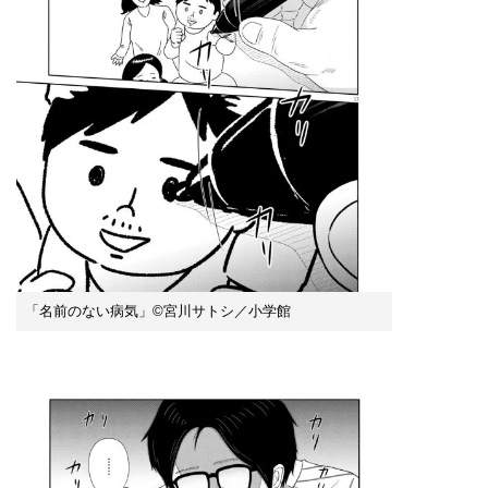
「名前のない病気」©宮川サトシ／小学館