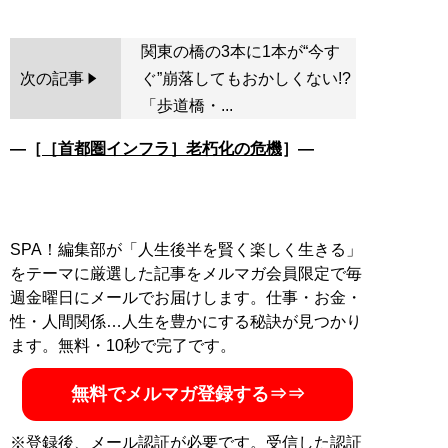
関東の橋の3本に1本が“今す
次の記事
ぐ”崩落してもおかしくない!?
「歩道橋・...
―［
［首都圏インフラ］老朽化の危機
］―
SPA！編集部が「人生後半を賢く楽しく生きる」
をテーマに厳選した記事をメルマガ会員限定で毎
週金曜日にメールでお届けします。仕事・お金・
性・人間関係…人生を豊かにする秘訣が見つかり
ます。無料・10秒で完了です。
無料でメルマガ登録する⇒⇒
※登録後、メール認証が必要です。受信した認証