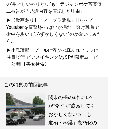
の“生々しいやりとり”も。元ジャンポケ斉藤慎
二被告が「起訴内容を否認した理由」
▶【動画あり】「ノーブラ散歩」Hカップ
Youtuberを直撃!おっぱいが揺れ、透け乳首で
街中を歩いて“恥ずかしくない”のか聞いてみた
ら...
▶小島瑠那、プールに浮かぶ真ん丸ヒップに
注目!グラビアメイキングMySPA!限定ムービ
ー公開!【美女検索】
この特集の前回記事
関東の橋の3本に1本
が“今すぐ”崩落しても
おかしくない!? 「歩
道橋・橋梁」老朽化の