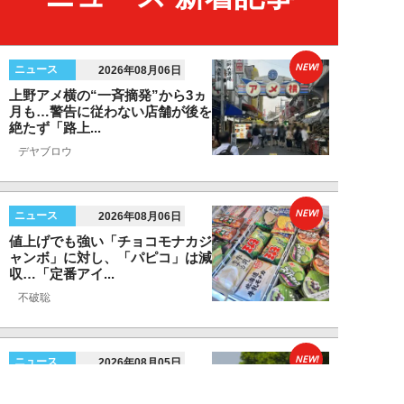
NEW!
ニュース
2026年08月06日
上野アメ横の“一斉摘発”から3ヵ
月も…警告に従わない店舗が後を
絶たず「路上...
デヤブロウ
NEW!
ニュース
2026年08月06日
値上げでも強い「チョコモナカジ
ャンボ」に対し、「パピコ」は減
収…「定番アイ...
不破聡
NEW!
ニュース
2026年08月05日
なぜワイドショーは「酷暑」を連
呼する？ 山口真由が明かす、テ