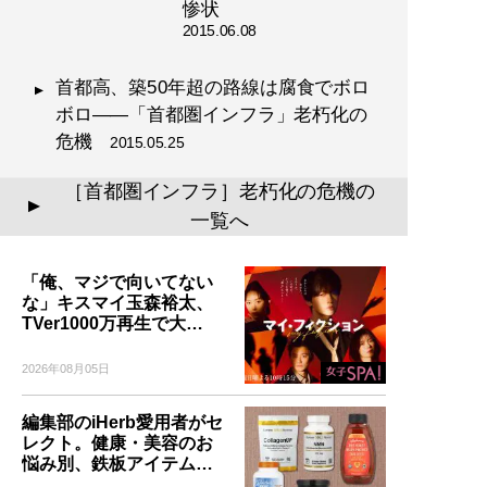
惨状
2015.06.08
首都高、築50年超の路線は腐食でボロ
ボロ――「首都圏インフラ」老朽化の
危機
2015.05.25
［首都圏インフラ］老朽化の危機の
▲
一覧へ
「俺、マジで向いてない
な」キスマイ玉森裕太、
TVer1000万再生で大…
2026年08月05日
編集部のiHerb愛用者がセ
レクト。健康・美容のお
悩み別、鉄板アイテム…