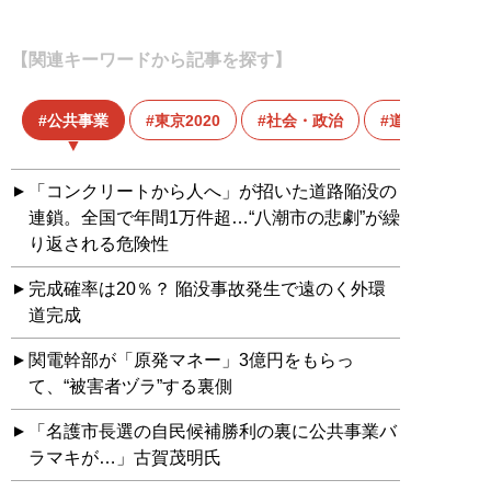
【関連キーワードから記事を探す】
公共事業
東京2020
社会・政治
道路
「コンクリートから人へ」が招いた道路陥没の
連鎖。全国で年間1万件超…“八潮市の悲劇”が繰
り返される危険性
完成確率は20％？ 陥没事故発生で遠のく外環
道完成
関電幹部が「原発マネー」3億円をもらっ
て、“被害者ヅラ”する裏側
「名護市長選の自民候補勝利の裏に公共事業バ
ラマキが…」古賀茂明氏