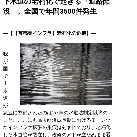
下水道の老朽化で起きる「道路陥
没」。全国で年間3500件発生
―［
［首都圏インフラ］老朽化の危機
］―
我
が
国
で
上
水
道
が
急速に整備されたのは’57年の水道法制定以降の
こと。ここにも高度経済成長期におけるモーレツ
なインフラ大拡張の爪痕は刻まれており、老朽化
した水道管が散在し、改修のメドが立たぬまま看