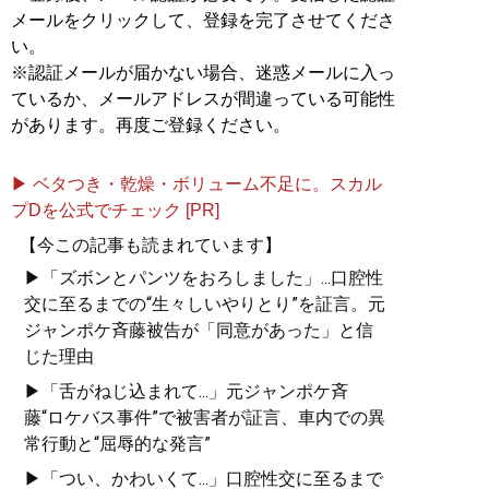
メールをクリックして、登録を完了させてくださ
い。
※認証メールが届かない場合、迷惑メールに入っ
ているか、メールアドレスが間違っている可能性
があります。再度ご登録ください。
▶ ベタつき・乾燥・ボリューム不足に。スカル
プDを公式でチェック [PR]
【今この記事も読まれています】
▶「ズボンとパンツをおろしました」...口腔性
交に至るまでの“生々しいやりとり”を証言。元
ジャンポケ斉藤被告が「同意があった」と信
じた理由
▶「舌がねじ込まれて...」元ジャンポケ斉
藤“ロケバス事件”で被害者が証言、車内での異
常行動と“屈辱的な発言”
▶「つい、かわいくて...」口腔性交に至るまで