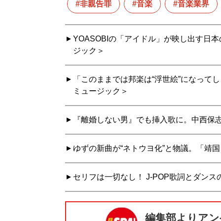
非親告罪
音楽
音楽業界
YOASOBIの「アイドル」が映し出す日
ジック＞
「このままでは邦楽は“浮世絵”になってし
ミュージック＞
『離婚しない男』でも挿入歌に。中西保志
ゆずの新曲が“ネトウヨ化”と物議。「靖
セリフは一切なし！ J-POP歌詞とダン