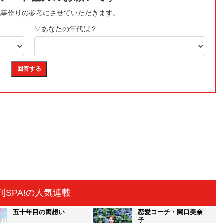
刊SPA!の人気連載
五十年目の両想い
恋愛コーチ・関口美奈
子