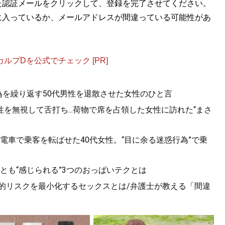
た認証メールをクリックして、登録を完了させてください。
に入っているか、メールアドレスが間違っている可能性があ
プDを公式でチェック [PR]
為を繰り返す50代男性を退散させた女性のひと言
を無視して舌打ち...荷物で席を占領した女性に訪れた“まさ
電車で乗客を転ばせた40代女性。“目に余る迷惑行為”で乗
っとも“感じられる”3つのおっぱいテクとは
 法的リスクを最小化するセックスとは/弁護士が教える「間違