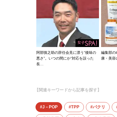
阿部慎之助の辞任会見に漂う“後味の
編集部のi
悪さ”。いつの間にか“対応を誤った
康・美容
長…
【関連キーワードから記事を探す】
J－POP
TPP
パクリ