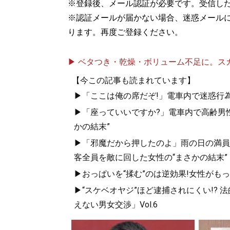
※登録後、メール認証が必要です。受信し
※認証メールが届かない場合、迷惑メール
ります。再度ご登録ください。
▶ ベタつき・乾燥・ボリューム不足に。スカル
【今この記事も読まれています】
▶「ここは俺の席だぞ!」電車内で迷惑行
▶「座っていいですか?」電車内で高齢男性
かの結末”
▶「邪魔だから押したのよ」雨の日の満員
客全員を敵に回した女性の“まさかの結末”
▶おっぱいを“揉む”のは逆効果!女性がも
▶“スケベオヤジ”ほど逮捕されにくい!?
えない男女交渉」Vol.6