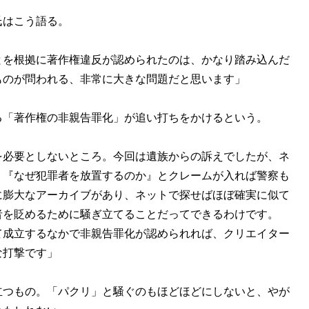
はこう語る。
とを根拠に著作権違反が認められたのは、かなり踏み込んだ
ものが問われる、非常に大きな問題だと思います」
る「著作権の非親告罪化」が追い打ちをかけるという。
を必要としないところ。今回は遺族からの訴えでしたが、ネ
、『なぜ犯罪者を放置するのか』とクレームが入れば警察も
に膨大なアーカイブがあり、ネットで探せばほぼ確実に似て
者を貶めるために騒ぎ立てることだってできるわけです。
て成立するなかで非親告罪化が認められれば、クリエイター
な打撃です」
つもの。「パクリ」と騒ぐのもほどほどにしないと、やが