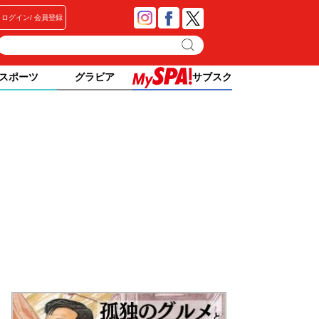
ログイン
会員登録
スポーツ
グラビア
サブスク