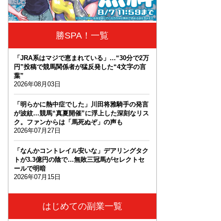
勝SPA！一覧
「JRA系はマジで恵まれている」…“30分で2万
円”投稿で競馬関係者が猛反発した“4文字の言
葉”
2026年08月03日
「明らかに熱中症でした」川田将雅騎手の発言
が波紋…競馬“真夏開催”に浮上した深刻なリス
ク。ファンからは「馬死ぬぞ」の声も
2026年07月27日
「なんかコントレイル安いな」デアリングタク
トが3.3億円の陰で…無敗三冠馬がセレクトセ
ールで明暗
2026年07月15日
はじめての副業一覧