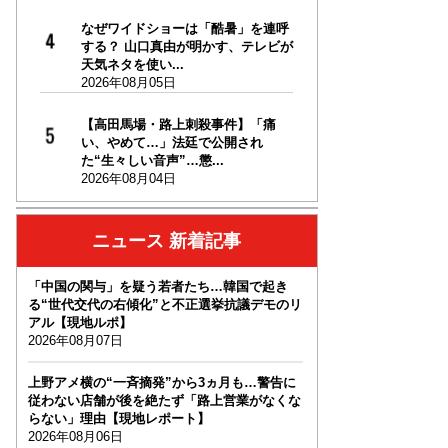
なぜワイドショーは「酷暑」を連呼
する？ 山口真由が明かす、テレビが
天気ネタを使い...
2026年08月05日
【高田馬場・路上刺殺事件】「痛
い、やめて…」法廷で公開され
た“生々しい音声”…懲...
2026年08月04日
ニュース 新着記事
「中国の関与」を疑う若者たち…韓国で起き
る“世代交代の右傾化”と不正選挙抗議デモのリ
アル【現地ルポ】
2026年08月07日
上野アメ横の“一斉摘発”から3ヵ月も…警告に
従わない店舗が後を絶たず「路上営業がなくな
らない」理由【現地レポート】
2026年08月06日