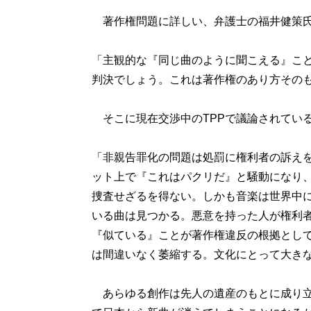
著作権問題に詳しい、弁護士の福井健策氏
「主観的な『同じ曲のように聞こえる』こ
判決でしょう。これは著作権のあり方その
そこに現在交渉中のTPPで議論されてい
「非親告罪化の問題は処罰に権利者の訴え
ット上で『これはパクリだ』と騒動になり
捜査せざるを得ない。しかも音楽は世界中
いる曲は見つかる。悪意を持った人が権利
『似ている』ことが著作権違反の根拠とし
は間違いなく萎縮する。文化にとって大き
あらゆる創作は先人の遺産のもとに成り立