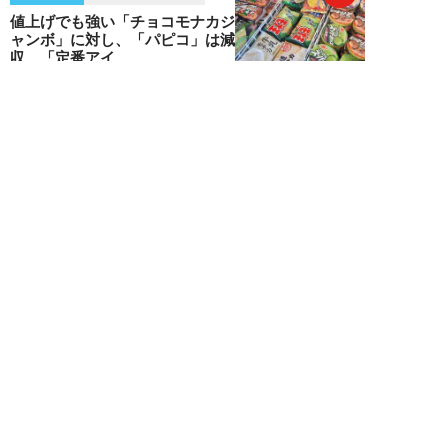
値上げでも強い「チョコモナカジ
ャンボ」に対し、「パピコ」は減
収…「定番アイ...
不破聡
NEW!
ニュース
2026年08月05日
なぜワイドショーは「酷暑」を連
呼する？ 山口真由が明かす、テ
レビが天気ネタ...
山口真由
NEW!
ニュース
2026年08月05日
やまゆり園事件から10年。乙武
洋匡が問う「私たちの心にも“植
松聖”が棲んで...
乙武洋匡