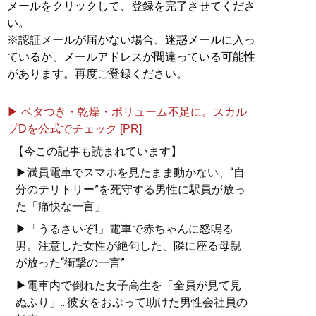
メールをクリックして、登録を完了させてくださ
い。
※認証メールが届かない場合、迷惑メールに入っ
ているか、メールアドレスが間違っている可能性
があります。再度ご登録ください。
▶ ベタつき・乾燥・ボリューム不足に。スカル
プDを公式でチェック [PR]
【今この記事も読まれています】
▶満員電車でスマホを見たまま動かない、“自
分のテリトリー”を死守する男性に駅員が放っ
た「痛快な一言」
▶「うるさいぞ!」電車で赤ちゃんに怒鳴る
男。注意した女性が絶句した、隣に座る母親
が放った“衝撃の一言”
▶電車内で倒れた女子高生を「全員が見て見
ぬふり」...彼女をおぶって助けた男性会社員の