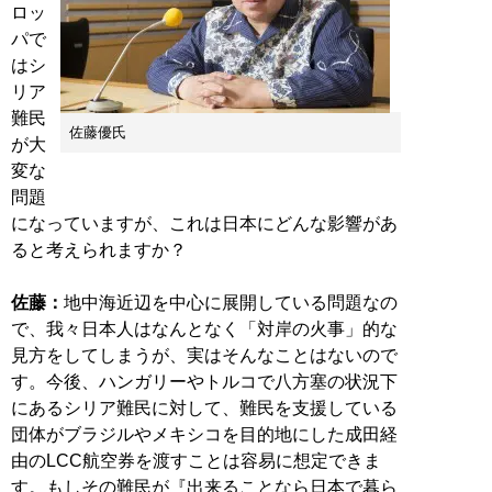
ロッ
パで
はシ
リア
難民
佐藤優氏
が大
変な
問題
になっていますが、これは日本にどんな影響があ
ると考えられますか？
佐藤：
地中海近辺を中心に展開している問題なの
で、我々日本人はなんとなく「対岸の火事」的な
見方をしてしまうが、実はそんなことはないので
す。今後、ハンガリーやトルコで八方塞の状況下
にあるシリア難民に対して、難民を支援している
団体がブラジルやメキシコを目的地にした成田経
由のLCC航空券を渡すことは容易に想定できま
す。もしその難民が『出来ることなら日本で暮ら