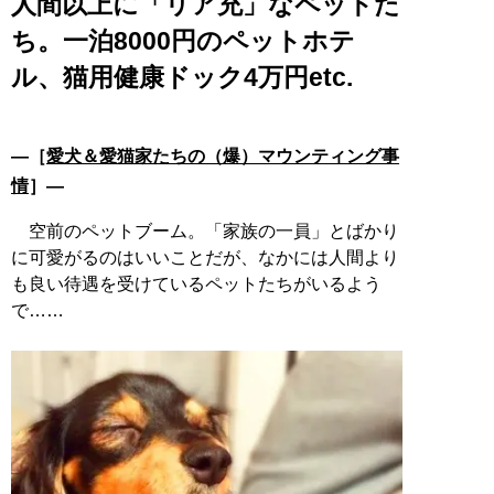
人間以上に「リア充」なペットた
ち。一泊8000円のペットホテ
ル、猫用健康ドック4万円etc.
―［
愛犬＆愛猫家たちの（爆）マウンティング事
情
］―
空前のペットブーム。「家族の一員」とばかり
に可愛がるのはいいことだが、なかには人間より
も良い待遇を受けているペットたちがいるよう
で……