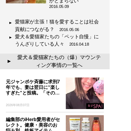
がとまらない
2016.05.09
愛猫家が主張！猫を愛することは社会
貢献につながる？
2016.05.06
愛犬＆愛猫家たちの「ペット自慢」に
うんざりしている人々
2016.04.18
愛犬＆愛猫家たちの（爆）マウンテ
▲
ィング事情の一覧へ
元ジャンポケ斉藤に求刑7
年でも、妻は翌日に“楽し
すぎた“と投稿。「その…
2026年08月07日
編集部のiHerb愛用者がセ
レクト。健康・美容のお
悩み別、鉄板アイテム…