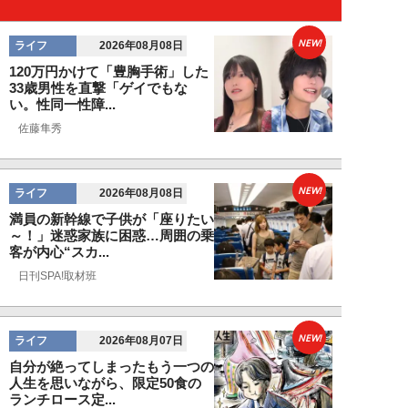
NEW!
ライフ
2026年08月08日
120万円かけて「豊胸手術」した
33歳男性を直撃「ゲイでもな
い。性同一性障...
佐藤隼秀
NEW!
ライフ
2026年08月08日
満員の新幹線で子供が「座りたい
～！」迷惑家族に困惑…周囲の乗
客が内心“スカ...
日刊SPA!取材班
NEW!
ライフ
2026年08月07日
自分が絶ってしまったもう一つの
人生を思いながら、限定50食の
ランチロース定...