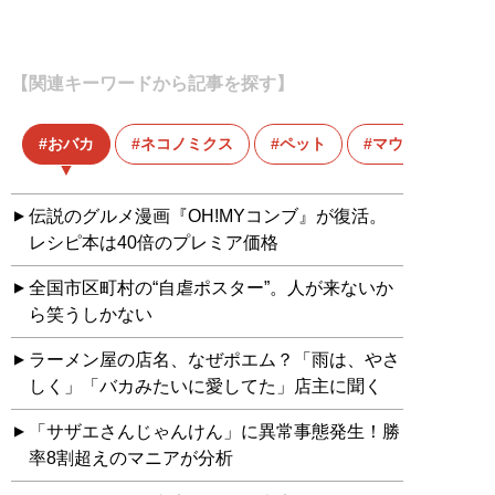
【関連キーワードから記事を探す】
おバカ
ネコノミクス
ペット
マウンティング
伝説のグルメ漫画『OH!MYコンブ』が復活。
レシピ本は40倍のプレミア価格
全国市区町村の“自虐ポスター”。人が来ないか
ら笑うしかない
ラーメン屋の店名、なぜポエム？「雨は、やさ
しく」「バカみたいに愛してた」店主に聞く
「サザエさんじゃんけん」に異常事態発生！勝
率8割超えのマニアが分析