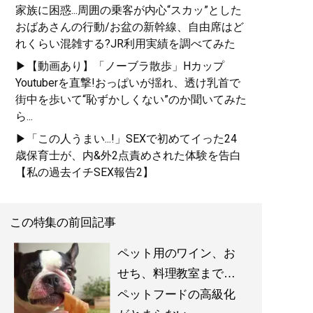
家族に困惑...周囲の乗客が内心“スカッ”とした
おばあさんの行動/お盆の新幹線、自由席はど
れくらい混雑する?JR利用実績を調べてみた
▶【動画あり】「ノーブラ散歩」Hカップ
Youtuberを直撃!おっぱいが揺れ、透け乳首で
街中を歩いて“恥ずかしくない”のか聞いてみた
ら...
▶「この人うまい...!」SEXで初めてイった24
歳保育士が、内&外2点責めされた体験を告白
【私の過去イチSEX報告2】
この特集の前回記事
ペット用のワイン、お
せち、料理教室まで…
ペットフードの高級化