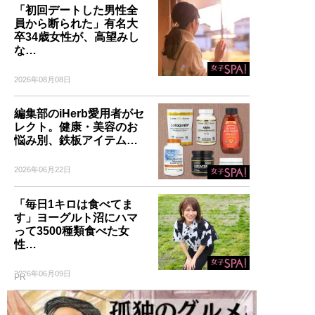
「初回デートした男性全
員から断られた」有名大
卒34歳女性が、高望みし
な…
2026年08月08日
編集部のiHerb愛用者がセ
レクト。健康・美容のお
悩み別、鉄板アイテム…
2026年06月22日
「毎日1キロは食べてま
す」ヨーグルト沼にハマ
って3500種類食べた女
性…
2026年06月09日
PR