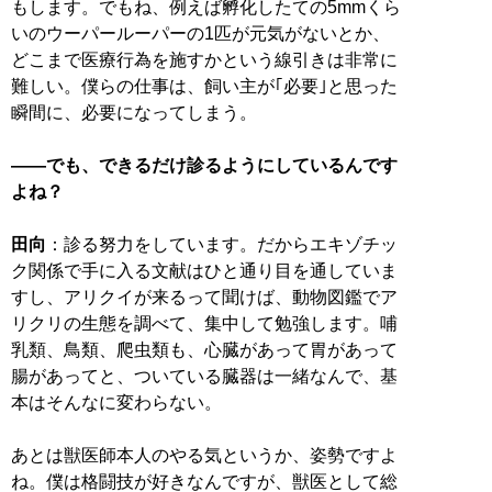
もします。でもね、例えば孵化したての5mmくら
いのウーパールーパーの1匹が元気がないとか、
どこまで医療行為を施すかという線引きは非常に
難しい。僕らの仕事は、飼い主が｢必要｣と思った
瞬間に、必要になってしまう。
――でも、できるだけ診るようにしているんです
よね？
田向
：診る努力をしています。だからエキゾチッ
ク関係で手に入る文献はひと通り目を通していま
すし、アリクイが来るって聞けば、動物図鑑でア
リクリの生態を調べて、集中して勉強します。哺
乳類、鳥類、爬虫類も、心臓があって胃があって
腸があってと、ついている臓器は一緒なんで、基
本はそんなに変わらない。
あとは獣医師本人のやる気というか、姿勢ですよ
ね。僕は格闘技が好きなんですが、獣医として総