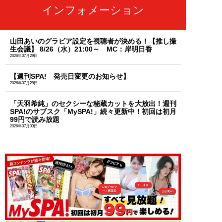
インフォメーション
山田あいのグラビア設定を視聴者が決める！【推し撮
生会議】 8/26（水）21:00～ MC：岸明日香
2026年07月29日
【週刊SPA! 発売日変更のお知らせ】
2026年07月28日
「天羽希純」のセクシーな秘蔵カットを大放出！週刊
SPA!のサブスク「MySPA!」続々更新中！初回は初月
99円で読み放題
2026年07月03日