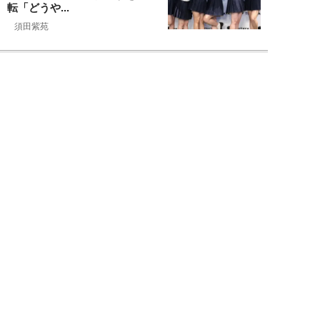
転「どうや...
須田紫苑
NEW!
エンタメ
2026年08月08日
SKE48・太田彩夏が自身初の写
真集を猛アピール「今が一番かわ
いいって自信...
NEW!
エンタメ
2026年08月08日
「“隠れCMキング”と呼ばれるの
は…」男性CM起用4位・小倉史
也（29）が...
望月ふみ
NEW!
エンタメ
2026年08月08日