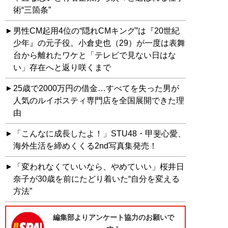
術“三箇条”
男性CM起用4位の“隠れCMキング”は『20世紀
少年』の元子役。小倉史也（29）が一度は表舞
台から離れたワケと「テレビで見ない日はな
い」存在へと返り咲くまで
25歳で2000万円の借金…すべてを失った男が
人気のルイボスティ専門店を全国展開できた理
由
「こんなに成長したよ！」STU48・甲斐心愛、
海外生活を締めくくる2nd写真集発売！
「変われなくていいなら、やめていい」桜井日
奈子が30歳を前にたどり着いた“自分を変える
方法”