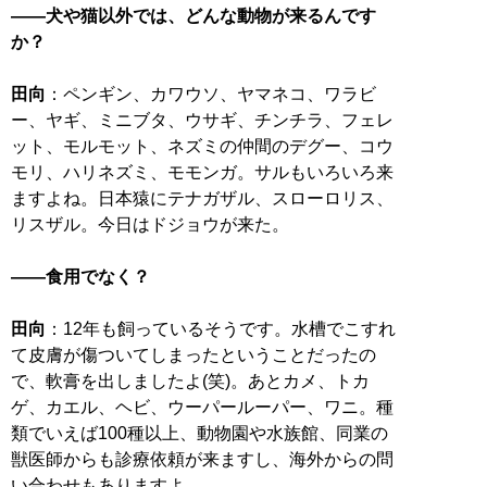
――犬や猫以外では、どんな動物が来るんです
か？
田向
：ペンギン、カワウソ、ヤマネコ、ワラビ
ー、ヤギ、ミニブタ、ウサギ、チンチラ、フェレ
ット、モルモット、ネズミの仲間のデグー、コウ
モリ、ハリネズミ、モモンガ。サルもいろいろ来
ますよね。日本猿にテナガザル、スローロリス、
リスザル。今日はドジョウが来た。
――食用でなく？
田向
：12年も飼っているそうです。水槽でこすれ
て皮膚が傷ついてしまったということだったの
で、軟膏を出しましたよ(笑)。あとカメ、トカ
ゲ、カエル、ヘビ、ウーパールーパー、ワニ。種
類でいえば100種以上、動物園や水族館、同業の
獣医師からも診療依頼が来ますし、海外からの問
い合わせもありますよ。