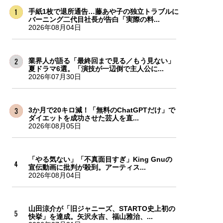
手紙1枚で退所通告…藤あや子の独立トラブルに
バーニング二代目社長が告白「実際の料...
2026年08月04日
業界人が語る「最終回まで見る／もう見ない」
夏ドラマ6選。「演技が一辺倒で主人公に...
2026年07月30日
3か月で20キロ減！「無料のChatGPTだけ」で
ダイエットを成功させた芸人を直...
2026年08月05日
「やる気ない」「不真面目すぎ」King Gnuの
宣伝動画に批判が殺到。アーティス...
2026年08月04日
山田涼介が「旧ジャニーズ、STARTO史上初の
快挙」を達成。矢沢永吉、福山雅治、...