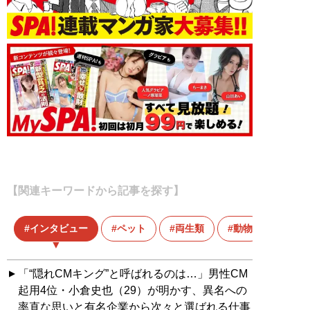
【関連キーワードから記事を探す】
インタビュー
ペット
両生類
動物
「“隠れCMキング”と呼ばれるのは…」男性CM
起用4位・小倉史也（29）が明かす、異名への
率直な思いと有名企業から次々と選ばれる仕事