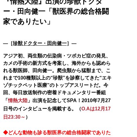
『情熱大陸』出演の珍獣ドクタ
ー・田向健一「獣医界の総合格闘
家でありたい」
―［
珍獣ドクター・田向健一
］―
アジア初、両生類の伝染病・ツボカビ症の発見、
カメの手術の新方式を考案し、海外からも認めら
れる獣医師、田向健一。爬虫類から猛獣まで、こ
れまで100種類以上の“珍獣”を診察してきた“エキ
ゾチックペット医療”のトップアスリートだ。今
回、毎日放送制作の密着ドキュメンタリー番組
「
情熱大陸
」出演を記念してSPA！2010年7月27
日号のインタビューを掲載する。（
O.Aは12月17
日23:30～
）
◆どんな動物も診る獣医界の総合格闘家でありた