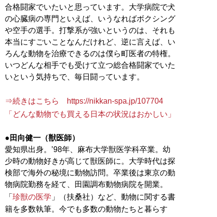
合格闘家でいたいと思っています。大学病院で犬
の心臓病の専門といえば、いうなればボクシング
や空手の選手。打撃系が強いというのは、それも
本当にすごいことなんだけれど、逆に言えば、い
ろんな動物を治療できるのは僕ら町医者の特権。
いつどんな相手でも受けて立つ総合格闘家でいた
いという気持ちで、毎日闘っています。
⇒続きはこちら https://nikkan-spa.jp/107704
「どんな動物でも買える日本の状況はおかしい」
●田向健一（獣医師）
愛知県出身。’98年、麻布大学獣医学科卒業。幼
少時の動物好きが高じて獣医師に。大学時代は探
検部で海外の秘境に動物訪問。卒業後は東京の動
物病院勤務を経て、田園調布動物病院を開業。
「
珍獣の医学
」（扶桑社）など、動物に関する書
籍を多数執筆。今でも多数の動物たちと暮らす