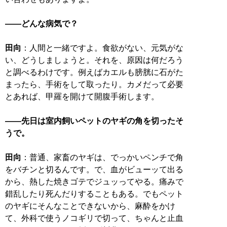
――どんな病気で？
田向
：人間と一緒ですよ。食欲がない、元気がな
い、どうしましょうと。それを、原因は何だろう
と調べるわけです。例えばカエルも膀胱に石がた
まったら、手術をして取ったり。カメだって必要
とあれば、甲羅を開けて開腹手術します。
――先日は室内飼いペットのヤギの角を切ったそ
うで。
田向
：普通、家畜のヤギは、でっかいペンチで角
をバチンと切るんです。で、血がビューッて出る
から、熱した焼きゴテでジュッってやる。痛みで
錯乱したり死んだりすることもある。でもペット
のヤギにそんなことできないから、麻酔をかけ
て、外科で使うノコギリで切って、ちゃんと止血