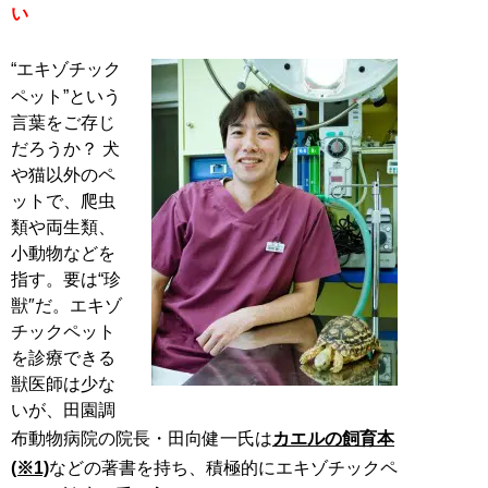
い
“エキゾチック
ペット”という
言葉をご存じ
だろうか？ 犬
や猫以外のペ
ットで、爬虫
類や両生類、
小動物などを
指す。要は“珍
獣″だ。エキゾ
チックペット
を診療できる
獣医師は少な
いが、田園調
布動物病院の院長・田向健一氏は
カエルの飼育本
(※1)
などの著書を持ち、積極的にエキゾチックペ