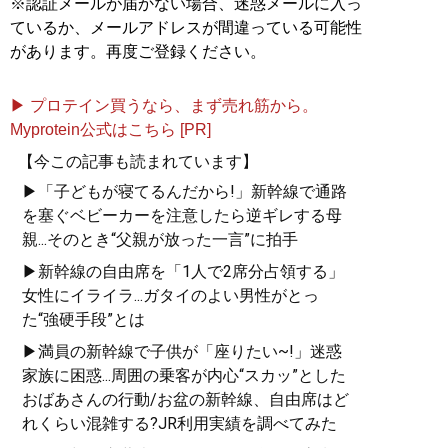
※認証メールが届かない場合、迷惑メールに入っ
ているか、メールアドレスが間違っている可能性
があります。再度ご登録ください。
▶ プロテイン買うなら、まず売れ筋から。
Myprotein公式はこちら [PR]
【今この記事も読まれています】
▶「子どもが寝てるんだから!」新幹線で通路
を塞ぐベビーカーを注意したら逆ギレする母
親...そのとき“父親が放った一言”に拍手
▶新幹線の自由席を「1人で2席分占領する」
女性にイライラ...ガタイのよい男性がとっ
た“強硬手段”とは
▶満員の新幹線で子供が「座りたい~!」迷惑
家族に困惑...周囲の乗客が内心“スカッ”とした
おばあさんの行動/お盆の新幹線、自由席はど
れくらい混雑する?JR利用実績を調べてみた