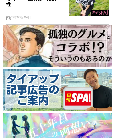
性…
2026年06月09日
PR