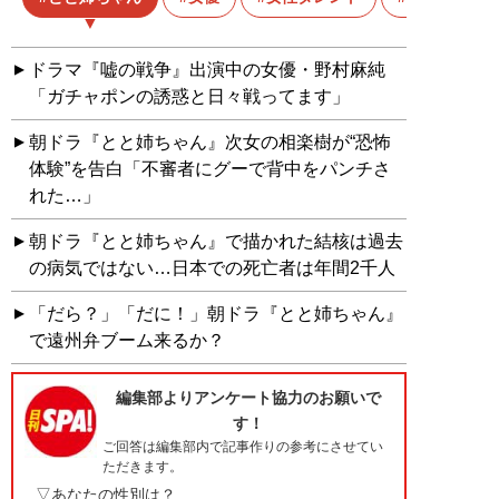
ドラマ『嘘の戦争』出演中の女優・野村麻純
「ガチャポンの誘惑と日々戦ってます」
朝ドラ『とと姉ちゃん』次女の相楽樹が“恐怖
体験”を告白「不審者にグーで背中をパンチさ
れた…」
朝ドラ『とと姉ちゃん』で描かれた結核は過去
の病気ではない…日本での死亡者は年間2千人
「だら？」「だに！」朝ドラ『とと姉ちゃん』
で遠州弁ブーム来るか？