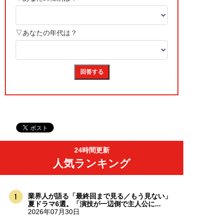
24時間更新
人気ランキング
業界人が語る「最終回まで見る／もう見ない」
夏ドラマ6選。「演技が一辺倒で主人公に...
2026年07月30日