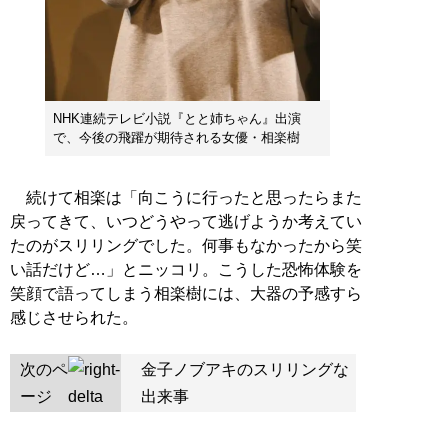
NHK連続テレビ小説『とと姉ちゃん』出演
で、今後の飛躍が期待される女優・相楽樹
続けて相楽は「向こうに行ったと思ったらまた
戻ってきて、いつどうやって逃げようか考えてい
たのがスリリングでした。何事もなかったから笑
い話だけど…」とニッコリ。こうした恐怖体験を
笑顔で語ってしまう相楽樹には、大器の予感すら
感じさせられた。
次のペ
金子ノブアキのスリリングな
ージ
出来事