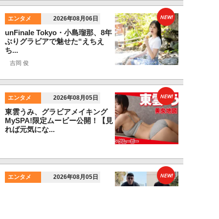
NEW!
エンタメ
2026年08月06日
unFinale Tokyo・小島瑠那、8年
ぶりグラビアで魅せた“えちえ
ち...
吉岡 俊
NEW!
エンタメ
2026年08月05日
東雲うみ、グラビアメイキング
MySPA!限定ムービー公開！【見
れば元気にな...
NEW!
エンタメ
2026年08月05日
3か月で20キロ減！「無料の
ChatGPTだけ」でダイエットを
成功させた芸...