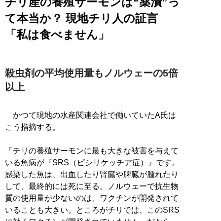
チリ産の養殖サーモンは“薬漬”っ
て本当か？ 現地チリ人の証言
「私は食べません」
殺虫剤の平均使用量もノルウェーの5倍
以上
かつて現地の水産関連会社で働いていたA氏は
こう指摘する。
「チリの養殖サーモンに最も大きな被害を与えて
いる魚病が『SRS（ピシリケッチア症）』です。
感染した魚は、出血したり腎臓や脾臓が腫れたり
して、最終的には死に至る。ノルウェーで抗生物
質の使用量が少ないのは、ワクチンが開発されて
いることも大きい。ところがチリでは、このSRS