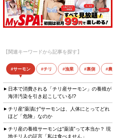
【関連キーワードから記事を探す】
サーモン
チリ
漁業
裏側
農薬
日本で消費される「チリ産サーモン」の養殖が
海洋汚染を引き起こしている!?
チリ産“薬漬け”サーモンは、人体にとってどれ
ほど「危険」なのか
チリ産の養殖サーモンは“薬漬”って本当か？ 現
地チリ人の証言「私は食べません」