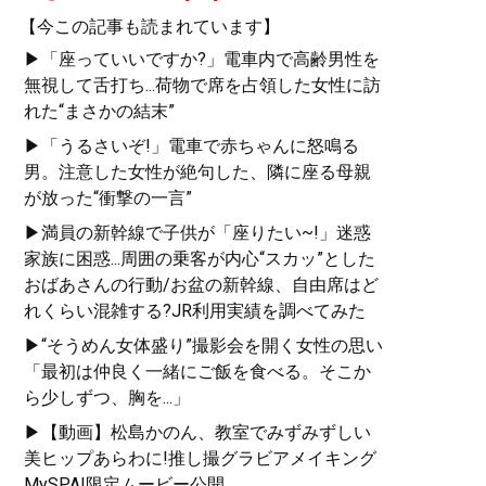
【今この記事も読まれています】
▶「座っていいですか?」電車内で高齢男性を
無視して舌打ち...荷物で席を占領した女性に訪
れた“まさかの結末”
▶「うるさいぞ!」電車で赤ちゃんに怒鳴る
男。注意した女性が絶句した、隣に座る母親
が放った“衝撃の一言”
▶満員の新幹線で子供が「座りたい~!」迷惑
家族に困惑...周囲の乗客が内心“スカッ”とした
おばあさんの行動/お盆の新幹線、自由席はど
れくらい混雑する?JR利用実績を調べてみた
▶“そうめん女体盛り”撮影会を開く女性の思い
「最初は仲良く一緒にご飯を食べる。そこか
ら少しずつ、胸を...」
▶【動画】松島かのん、教室でみずみずしい
美ヒップあらわに!推し撮グラビアメイキング
MySPA!限定ムービー公開