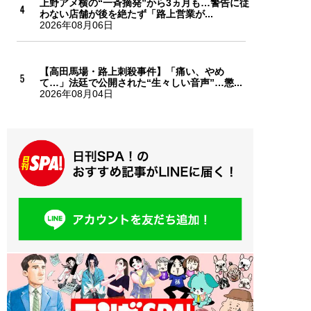
上野アメ横の“一斉摘発”から3ヵ月も…警告に従
わない店舗が後を絶たず「路上営業が...
2026年08月06日
【高田馬場・路上刺殺事件】「痛い、やめ
て…」法廷で公開された“生々しい音声”…懲...
2026年08月04日