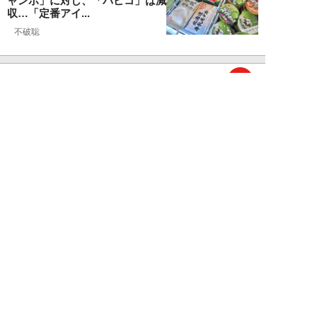
ャンボ」に対し、「パピコ」は減
収…「定番アイ...
不破聡
NEW!
ニュース
2026年08月05日
なぜワイドショーは「酷暑」を連
呼する？ 山口真由が明かす、テ
レビが天気ネタ...
山口真由
NEW!
ニュース
2026年08月05日
やまゆり園事件から10年。乙武
洋匡が問う「私たちの心にも“植
松聖”が棲んで...
乙武洋匡