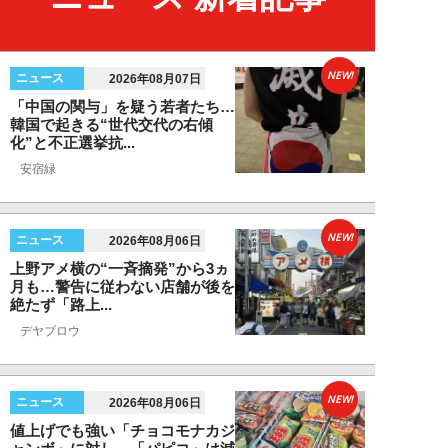
NEW!
ニュース
2026年08月07日
「中国の関与」を疑う若者たち…
韓国で起きる“世代交代の右傾
化”と不正選挙抗...
安宿緑
NEW!
ニュース
2026年08月06日
上野アメ横の“一斉摘発”から3ヵ
月も…警告に従わない店舗が後を
絶たず「路上...
デヤブロウ
NEW!
ニュース
2026年08月06日
値上げでも強い「チョコモナカジ