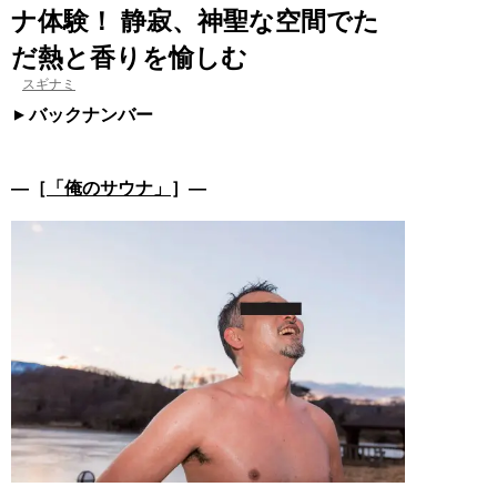
ナ体験！ 静寂、神聖な空間でた
だ熱と香りを愉しむ
スギナミ
バックナンバー
―［
「俺のサウナ」
］―