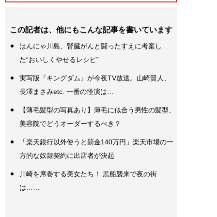
この記者は、他にもこんな記事を書いています
はんにゃ川島、腎臓がんと闘ったすえに考案し
た“おいしくやせるレシピ”
実写版『キングダム』が今夜TV放送。山崎賢人、
長澤まさみetc. 一番の怪演は…
【薄毛髪型の写真あり】薄毛に似合う男性の髪型、
美容院でどうオーダーするべき？
「楽天銀行以外使うと罰金140万円」楽天市場の一
方的な奴隷契約に出店者が決起
川崎を席巻する美女たち！ 黒船襲来で夜の街
は……