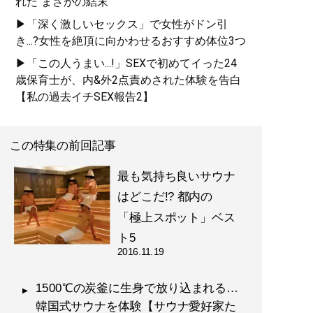
れた“まさかの結末”
▶「深く激しいセックス」で女性がドン引
き...?女性を絶頂に向かわせるおすすめ体位3つ
▶「この人うまい...!」SEXで初めてイった24
歳保育士が、内&外2点責めされた体験を告白
【私の過去イチSEX報告2】
この特集の前回記事
最も気持ち良いサウナ
はどこだ!? 都内の
「極上スポット」ベス
ト5
2016.11.19
1500℃の炭釜に生身で放り込まれる…
韓国式サウナを体験【サウナ愛好家た