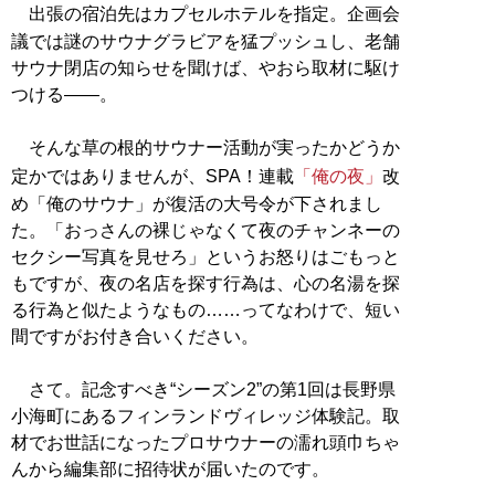
出張の宿泊先はカプセルホテルを指定。企画会
議では謎のサウナグラビアを猛プッシュし、老舗
サウナ閉店の知らせを聞けば、やおら取材に駆け
つける――。
そんな草の根的サウナー活動が実ったかどうか
定かではありませんが、SPA！連載
「俺の夜」
改
め「俺のサウナ」が復活の大号令が下されまし
た。「おっさんの裸じゃなくて夜のチャンネーの
セクシー写真を見せろ」というお怒りはごもっと
もですが、夜の名店を探す行為は、心の名湯を探
る行為と似たようなもの……ってなわけで、短い
間ですがお付き合いください。
さて。記念すべき“シーズン2”の第1回は長野県
小海町にあるフィンランドヴィレッジ体験記。取
材でお世話になったプロサウナーの濡れ頭巾ちゃ
んから編集部に招待状が届いたのです。