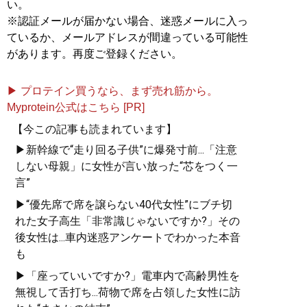
い。
※認証メールが届かない場合、迷惑メールに入っ
ているか、メールアドレスが間違っている可能性
があります。再度ご登録ください。
▶ プロテイン買うなら、まず売れ筋から。
Myprotein公式はこちら [PR]
【今この記事も読まれています】
▶新幹線で“走り回る子供”に爆発寸前...「注意
しない母親」に女性が言い放った“芯をつく一
言”
▶“優先席で席を譲らない40代女性”にブチ切
れた女子高生「非常識じゃないですか?」その
後女性は...車内迷惑アンケートでわかった本音
も
▶「座っていいですか?」電車内で高齢男性を
無視して舌打ち...荷物で席を占領した女性に訪