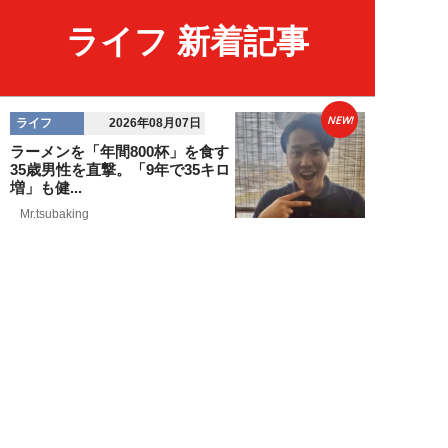
ライフ 新着記事
NEW!
ライフ
2026年08月07日
ラーメンを「年間800杯」を食す
35歳男性を直撃。「9年で35キロ
増」も健...
Mr.tsubaking
NEW!
ライフ
2026年08月07日
「邪魔なんだよ！」新幹線で座席
を蹴ってくる後ろの男性…恐怖に
震えた女性客を...
chimi86
NEW!
ライフ
2026年08月06日