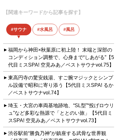
【関連キーワードから記事を探す】
サウナ
水風呂
風呂
福岡から神田×秋葉原に初上陸！ 末端と深部の
コンディション調整で、心身まで“しあがる”【5
代目ミスSPA! 空見みあ／ベストサウナvol.75】
東高円寺の驚安銭湯、すご腕マジックとシンプ
ル設備で昭和に寄り添う【5代目ミスSPA! るか
／ベストサウナvol.74】
埼玉・大宮の車両基地跡地、“SL型”“投げロウリ
ュ”など多彩な熱源で「ととのい旅」【5代目ミ
スSPA! 空見みあ／ベストサウナvol.73】
渋谷駅前“勝負乃神”が鎮座する武骨な世界観