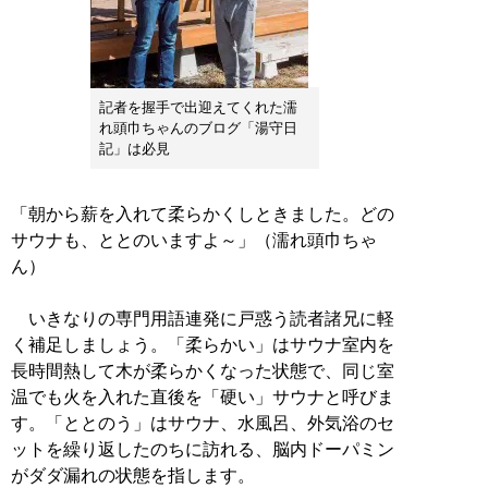
記者を握手で出迎えてくれた濡
れ頭巾ちゃんのブログ「湯守日
記」は必見
「朝から薪を入れて柔らかくしときました。どの
サウナも、ととのいますよ～」（濡れ頭巾ちゃ
ん）
いきなりの専門用語連発に戸惑う読者諸兄に軽
く補足しましょう。「柔らかい」はサウナ室内を
長時間熱して木が柔らかくなった状態で、同じ室
温でも火を入れた直後を「硬い」サウナと呼びま
す。「ととのう」はサウナ、水風呂、外気浴のセ
ットを繰り返したのちに訪れる、脳内ドーパミン
がダダ漏れの状態を指します。