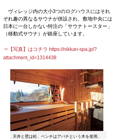
ヴィレッジ内の大小3つのログハウスにはそれ
ぞれ趣の異なるサウナが併設され、敷地中央には
日本に一台しかない特注の「サウナトースター」
（移動式サウナ）が鎮座しています。
⇒【写真】はコチラ https://nikkan-spa.jp/?
attachment_id=1314438
天井と壁は松、ベンチはアバチという木を使用。