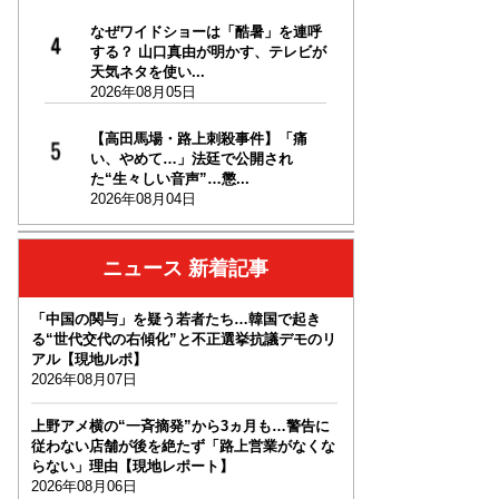
なぜワイドショーは「酷暑」を連呼
する？ 山口真由が明かす、テレビが
天気ネタを使い...
2026年08月05日
【高田馬場・路上刺殺事件】「痛
い、やめて…」法廷で公開され
た“生々しい音声”…懲...
2026年08月04日
ニュース 新着記事
「中国の関与」を疑う若者たち…韓国で起き
る“世代交代の右傾化”と不正選挙抗議デモのリ
アル【現地ルポ】
2026年08月07日
上野アメ横の“一斉摘発”から3ヵ月も…警告に
従わない店舗が後を絶たず「路上営業がなくな
らない」理由【現地レポート】
2026年08月06日