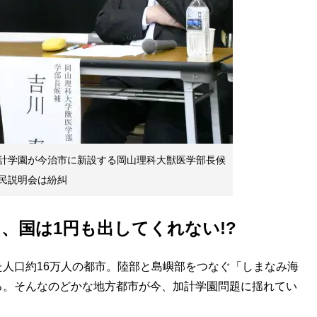
計学園が今治市に新設する岡山理科大獣医学部長候
民説明会は紛糾
、国は1円も出してくれない!?
人口約16万人の都市。陸部と島嶼部をつなぐ「しまなみ海
る。そんなのどかな地方都市が今、加計学園問題に揺れてい