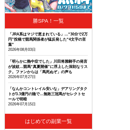
勝SPA！一覧
「JRA系はマジで恵まれている」…“30分で2万
円”投稿で競馬関係者が猛反発した“4文字の言
葉”
2026年08月03日
「明らかに熱中症でした」川田将雅騎手の発言
が波紋…競馬“真夏開催”に浮上した深刻なリス
ク。ファンからは「馬死ぬぞ」の声も
2026年07月27日
「なんかコントレイル安いな」デアリングタク
トが3.3億円の陰で…無敗三冠馬がセレクトセ
ールで明暗
2026年07月15日
はじめての副業一覧