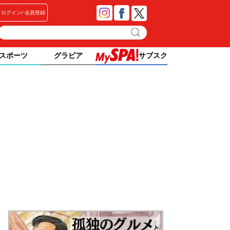
ログイン
会員登録
スポーツ
グラビア
サブスク