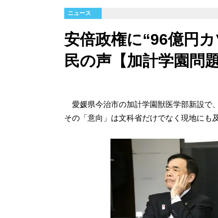
ニュース
安倍政権に“96億円
民の声【加計学園問
愛媛県今治市の加計学園獣医学部新設で、
その「意向」は文科省だけでなく現地にも及