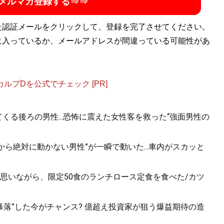
メルマガ登録する⇒⇒
た認証メールをクリックして、登録を完了させてください。
に入っているか、メールアドレスが間違っている可能性があ
プDを公式でチェック [PR]
くる後ろの男性...恐怖に震えた女性客を救った“強面男性の
から絶対に動かない男性”が一瞬で動いた...車内がスカッと
思いながら、限定50食のランチロース定食を食べた/カツ
値暴落”した今がチャンス? 億超え投資家が狙う爆益期待の造