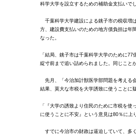
科学大学を設立するための補助金支払いで
千葉科学大学建設による銚子市の税収増は、
方、建設費支払いのための地方債負担は年間4
なった。
「結局、銚子市は千葉科学大学のために77億
綻寸前まで追い詰められました。同じこと
先月、「今治加計獣医学部問題を考える会
結果、莫大な市税を大学誘致に使うことに
「『大学の誘致より住民のために市税を使っ
に使うことに不安』という意見は80％に上
すでに今治市の財政は逼迫していて、多く