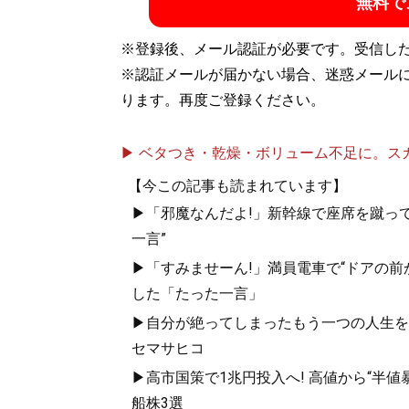
無料で
※登録後、メール認証が必要です。受信し
※認証メールが届かない場合、迷惑メール
ります。再度ご登録ください。
▶ ベタつき・乾燥・ボリューム不足に。スカル
【今この記事も読まれています】
▶「邪魔なんだよ!」新幹線で座席を蹴って
一言”
▶「すみませーん!」満員電車で“ドアの前
した「たった一言」
▶自分が絶ってしまったもう一つの人生を
セマサヒコ
▶高市国策で1兆円投入へ! 高値から“半
船株3選