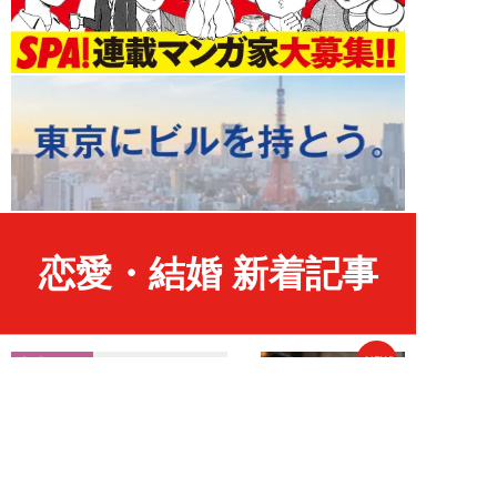
恋愛・結婚 新着記事
NEW!
恋愛・結婚
2026年08月06日
年収2000万円でも苦戦…婚活で
「デキる男」が女性に敬遠され
る“意外な理由...
山本早織