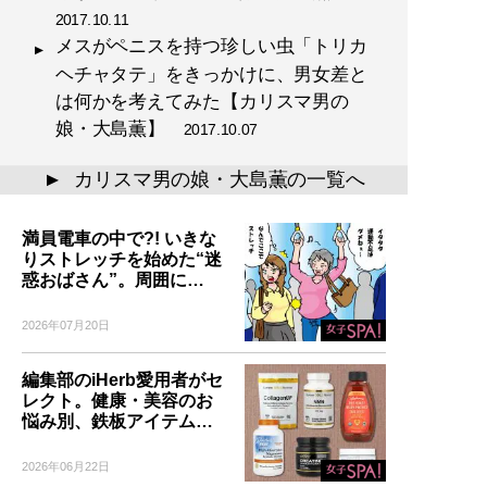
2017.10.11
メスがペニスを持つ珍しい虫「トリカ
ヘチャタテ」をきっかけに、男女差と
は何かを考えてみた【カリスマ男の
娘・大島薫】
2017.10.07
カリスマ男の娘・大島薫の一覧へ
▲
満員電車の中で?! いきな
りストレッチを始めた“迷
惑おばさん”。周囲に…
2026年07月20日
編集部のiHerb愛用者がセ
レクト。健康・美容のお
悩み別、鉄板アイテム…
2026年06月22日