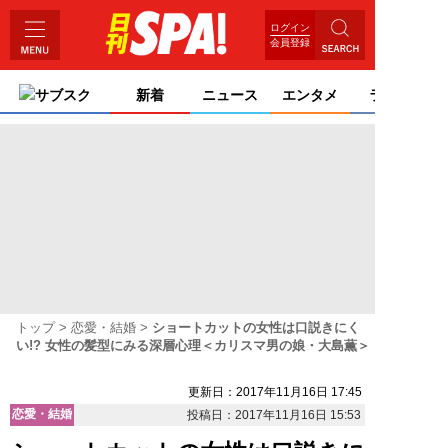
ログイン
会員登録
サブスク
新着
ニュース
エンタメ
ライフ
トップ
恋愛・結婚
ショートカットの女性は口説きにく
い!? 女性の髪型にみる深層心理＜カリスマ男の娘・大島薫＞
更新日：2017年11月16日 17:45
恋愛・結婚
投稿日：2017年11月16日 15:53