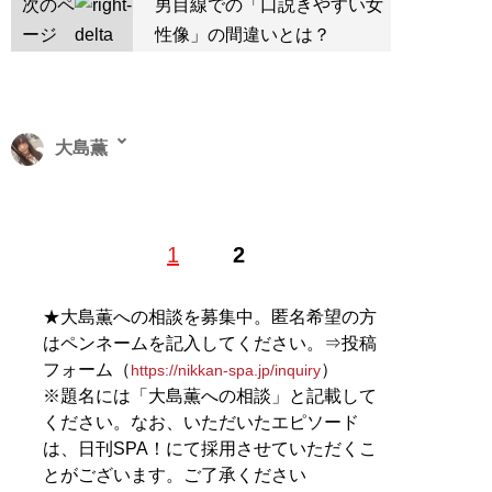
次のペ
男目線での「口説きやすい女
ージ
性像」の間違いとは？
大島薫
1989年6月7日生まれ。男性でありながらAV女優とし
1
2
て、大手AVメーカーKMPにて初の専属女優契約を結ぶ
2015年にAV女優を引退し、現在は作家活動を行ってい
る。ツイッター
@OshimaKaoru
★大島薫への相談を募集中。匿名希望の方
はペンネームを記入してください。⇒投稿
記事一覧へ
フォーム（
）
https://nikkan-spa.jp/inquiry
※題名には「大島薫への相談」と記載して
ください。なお、いただいたエピソード
は、日刊SPA！にて採用させていただくこ
とがございます。ご了承ください