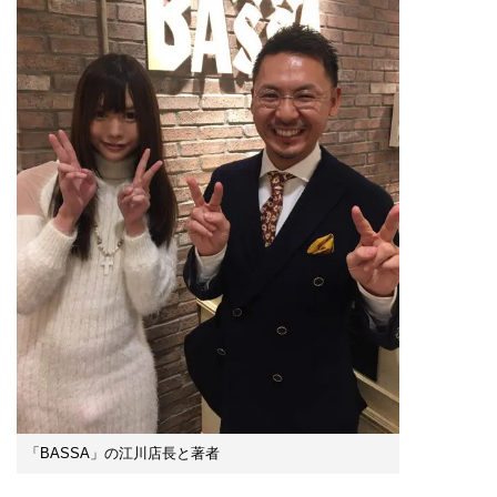
「BASSA」の江川店長と著者