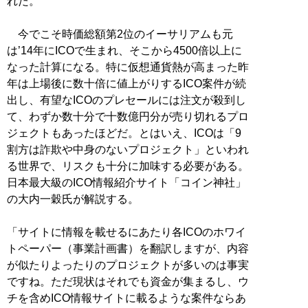
れだ。
今でこそ時価総額第2位のイーサリアムも元
は’14年にICOで生まれ、そこから4500倍以上に
なった計算になる。特に仮想通貨熱が高まった昨
年は上場後に数十倍に値上がりするICO案件が続
出し、有望なICOのプレセールには注文が殺到し
て、わずか数十分で十数億円分が売り切れるプロ
ジェクトもあったほどだ。とはいえ、ICOは「9
割方は詐欺や中身のないプロジェクト」といわれ
る世界で、リスクも十分に加味する必要がある。
日本最大級のICO情報紹介サイト「コイン神社」
の大内一穀氏が解説する。
「サイトに情報を載せるにあたり各ICOのホワイ
トペーパー（事業計画書）を翻訳しますが、内容
が似たりよったりのプロジェクトが多いのは事実
ですね。ただ現状はそれでも資金が集まるし、ウ
チを含めICO情報サイトに載るような案件ならあ