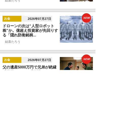
結喜たろう
NEW!
お金
2026年07月27日
ドローンの次は“人型ロボット
株”か。億超え投資家が先回りす
る「隠れ防衛銘柄...
結喜たろう
NEW!
お金
2026年07月27日
父の遺産5000万円で兄弟が絶縁
「長男だから」「介護したのは
私」家族が“争...
渡辺智
NEW!
お金
2026年07月22日
元銀行員が明かす「お金持ちほど
やらないこと」本当に豊かな人に