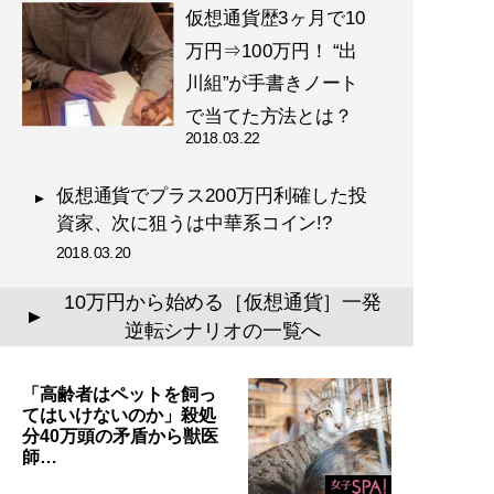
仮想通貨歴3ヶ月で10
万円⇒100万円！ “出
川組”が手書きノート
で当てた方法とは？
2018.03.22
仮想通貨でプラス200万円利確した投
資家、次に狙うは中華系コイン!?
2018.03.20
10万円から始める［仮想通貨］一発
▲
逆転シナリオの一覧へ
「高齢者はペットを飼っ
てはいけないのか」殺処
分40万頭の矛盾から獣医
師…