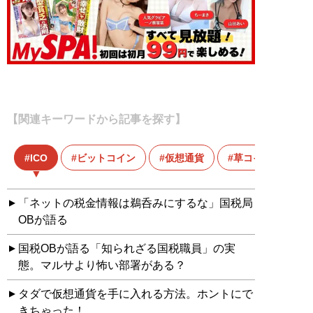
【関連キーワードから記事を探す】
ICO
ビットコイン
仮想通貨
草コイン
「ネットの税金情報は鵜呑みにするな」国税局
OBが語る
国税OBが語る「知られざる国税職員」の実
態。マルサより怖い部署がある？
タダで仮想通貨を手に入れる方法。ホントにで
きちゃった！