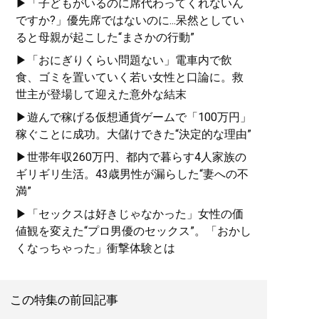
▶「子どもがいるのに席代わってくれないん
ですか?」優先席ではないのに...呆然としてい
ると母親が起こした“まさかの行動”
▶「おにぎりくらい問題ない」電車内で飲
食、ゴミを置いていく若い女性と口論に。救
世主が登場して迎えた意外な結末
▶遊んで稼げる仮想通貨ゲームで「100万円」
稼ぐことに成功。大儲けできた“決定的な理由”
▶世帯年収260万円、都内で暮らす4人家族の
ギリギリ生活。43歳男性が漏らした“妻への不
満”
▶「セックスは好きじゃなかった」女性の価
値観を変えた“プロ男優のセックス”。「おかし
くなっちゃった」衝撃体験とは
この特集の前回記事