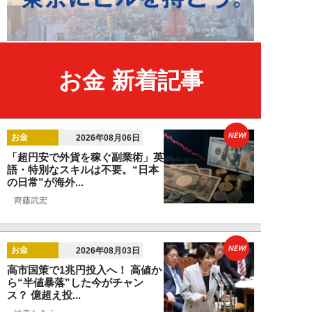
お金 新着記事
NEW!
お金
2026年08月06日
「超円安で外貨を稼ぐ副業術」英
語・特別なスキルは不要。“日本
の日常”が海外...
齊藤武宏
NEW!
お金
2026年08月03日
高市国策で1兆円投入へ！ 高値か
ら“半値暴落”した今がチャン
ス？ 億超え投...