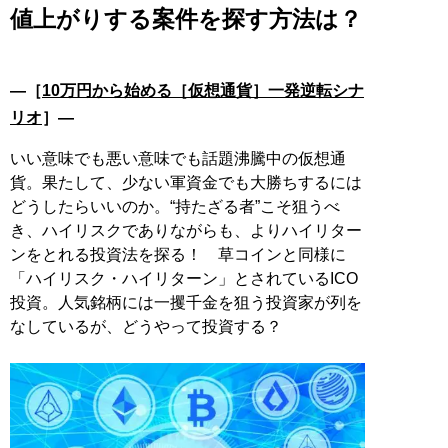
値上がりする案件を探す方法は？
―［
10万円から始める［仮想通貨］一発逆転シナ
リオ
］―
いい意味でも悪い意味でも話題沸騰中の仮想通
貨。果たして、少ない軍資金でも大勝ちするには
どうしたらいいのか。“持たざる者”こそ狙うべ
き、ハイリスクでありながらも、よりハイリター
ンをとれる投資法を探る！ 草コインと同様に
「ハイリスク・ハイリターン」とされているICO
投資。人気銘柄には一攫千金を狙う投資家が列を
なしているが、どうやって投資する？