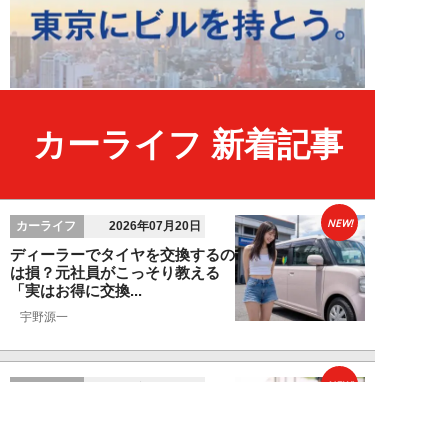
カーライフ 新着記事
NEW!
カーライフ
2026年07月20日
ディーラーでタイヤを交換するの
は損？元社員がこっそり教える
「実はお得に交換...
宇野源一
NEW!
カーライフ
2026年07月10日
「自動車保険のロードサービス」
があればJAFは不要？元ディーラ