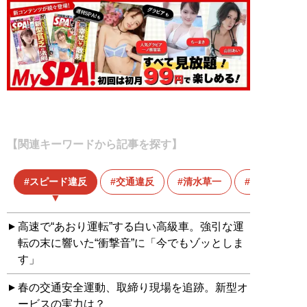
【関連キーワードから記事を探す】
スピード違反
交通違反
清水草一
渋滞
高速で“あおり運転”する白い高級車。強引な運
転の末に響いた“衝撃音”に「今でもゾッとしま
す」
春の交通安全運動、取締り現場を追跡。新型オ
ービスの実力は？