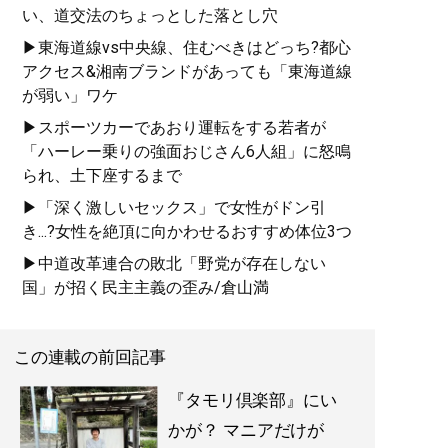
い、道交法のちょっとした落とし穴
▶東海道線vs中央線、住むべきはどっち?都心
アクセス&湘南ブランドがあっても「東海道線
が弱い」ワケ
▶スポーツカーであおり運転をする若者が
「ハーレー乗りの強面おじさん6人組」に怒鳴
られ、土下座するまで
▶「深く激しいセックス」で女性がドン引
き...?女性を絶頂に向かわせるおすすめ体位3つ
▶中道改革連合の敗北「野党が存在しない
国」が招く民主主義の歪み/倉山満
この連載の前回記事
『タモリ倶楽部』にい
かが？ マニアだけが