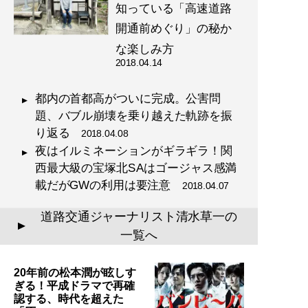
知っている「高速道路
開通前めぐり」の秘か
な楽しみ方
2018.04.14
都内の首都高がついに完成。公害問
題、バブル崩壊を乗り越えた軌跡を振
り返る
2018.04.08
夜はイルミネーションがギラギラ！関
西最大級の宝塚北SAはゴージャス感満
載だがGWの利用は要注意
2018.04.07
道路交通ジャーナリスト清水草一の
▲
一覧へ
20年前の松本潤が眩しす
ぎる！平成ドラマで再確
認する、時代を超えた