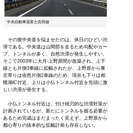
中央自動車道富士吉田線
その後中央道を悩ませたのは、休日のひどい渋
滞である。中央道は山間部を走るため勾配やカー
ブ、トンネルが多く、自然渋滞が発生しやすい。
そこで2003年に大月-上野原間が改築され、上下
線とも片側3車線に拡幅されたが、上野原から東
京寄りは依然片側2車線のため、現在も下りは相
模湖IC付近、上りは小仏トンネル付近を先頭に激
しい渋滞が発生する。
小仏トンネル付近は、付け焼刃的な渋滞対策が
計画されているが、新たにトンネルを掘る必要が
あるため完成はまだまったく見えず、上野原から
都心寄りの抜本的な拡幅計画も存在しない。