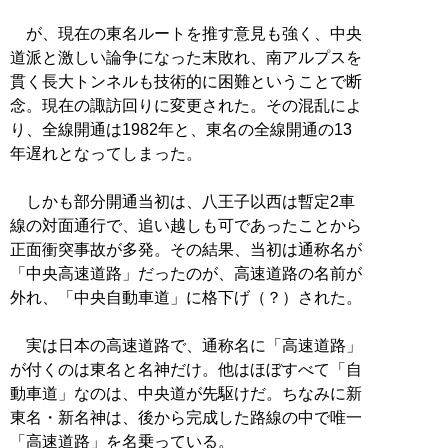
が、現在の東名ルートを推す意見も強く、中央
道派と激しい論争になった末敗れ、南アルプスを
貫く長大トンネルも技術的に困難ということで断
念。現在の諏訪回りに変更された。その混乱によ
り、全線開通は1982年と、東名の全線開通の13
年遅れとなってしまった。
しかも部分開通当初は、八王子以西は暫定2車
線の対面通行で、追い越しも可であったことから
正面衝突事故が多発。その結果、当初は通称名が
「中央高速道路」だったのが、高速道路の名前が
外れ、「中央自動車道」に格下げ（？）された。
実は日本の高速道路で、通称名に「高速道路」
が付くのは東名と名神だけ。他はほぼすべて「自
動車道」なのは、中央道が先駆けだ。ちなみに新
東名・新名神は、後から完成した路線の中で唯一
「高速道路」を名乗っている。