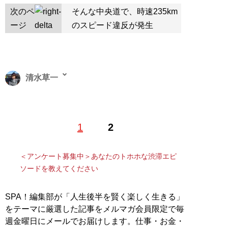
次のペ
そんな中央道で、時速235km
ージ
のスピード違反が発生
清水草一
1962年東京生まれ。慶大法卒。編集者を経てフリーライ
1
2
ター。『
そのフェラーリください!!
』をはじめとするお
笑いフェラーリ文学のほか、『
首都高速の謎
』『
高速道
路の謎
』などの著作で道路交通ジャーナリストとしても
＜アンケート募集中＞あなたのトホホな渋滞エピ
活動中
ソードを教えてください
記事一覧へ
SPA！編集部が「人生後半を賢く楽しく生きる」
をテーマに厳選した記事をメルマガ会員限定で毎
週金曜日にメールでお届けします。仕事・お金・