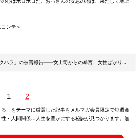
の心はボロボロだ。おっさんの安息の地は、果たして地上
エコンテ＞
クハラ」の被害報告――女上司からの暴言、女性ばかり...
1
2
きる」をテーマに厳選した記事をメルマガ会員限定で毎週金
・性・人間関係…人生を豊かにする秘訣が見つかります。無