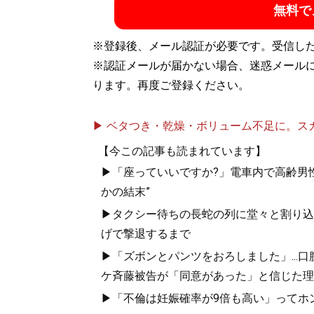
無料で
※登録後、メール認証が必要です。受信し
※認証メールが届かない場合、迷惑メール
ります。再度ご登録ください。
▶ ベタつき・乾燥・ボリューム不足に。スカル
【今この記事も読まれています】
▶「座っていいですか?」電車内で高齢男性
かの結末”
▶タクシー待ちの長蛇の列に堂々と割り込
げで撃退するまで
▶「ズボンとパンツをおろしました」...
ケ斉藤被告が「同意があった」と信じた理
▶「不倫は妊娠確率が9倍も高い」ってホン