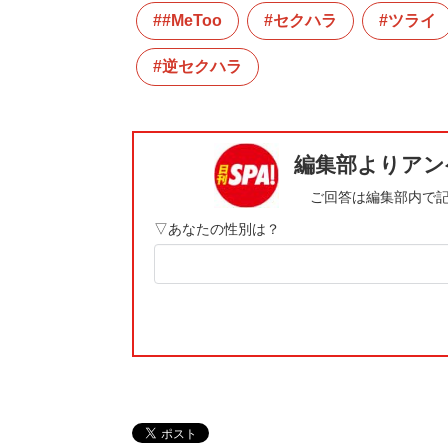
#MeToo
セクハラ
ツライ
逆セクハラ