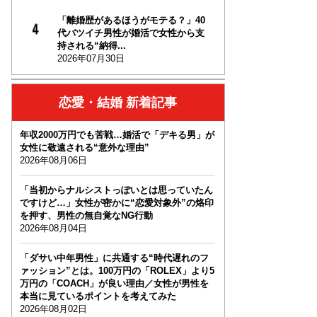
「離婚歴があるほうがモテる？」40
代バツイチ男性が婚活で女性から支
持される“納得...
2026年07月30日
恋愛・結婚 新着記事
年収2000万円でも苦戦…婚活で「デキる男」が
女性に敬遠される“意外な理由”
2026年08月06日
「当初からナルシストっぽいとは思っていたん
ですけど…」女性が密かに“恋愛対象外”の烙印
を押す、男性の無自覚なNG行動
2026年08月04日
「ダサい中年男性」に共通する“時代遅れのフ
ァッション”とは。100万円の「ROLEX」より5
万円の「COACH」が良い理由／女性が男性を
本当に見ているポイントを考えてみた
2026年08月02日