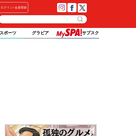
ログイン
会員登録
スポーツ
グラビア
サブスク