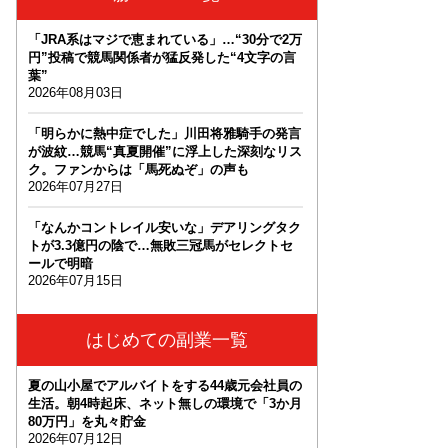
「JRA系はマジで恵まれている」…“30分で2万
円”投稿で競馬関係者が猛反発した“4文字の言
葉”
2026年08月03日
「明らかに熱中症でした」川田将雅騎手の発言
が波紋…競馬“真夏開催”に浮上した深刻なリス
ク。ファンからは「馬死ぬぞ」の声も
2026年07月27日
「なんかコントレイル安いな」デアリングタク
トが3.3億円の陰で…無敗三冠馬がセレクトセ
ールで明暗
2026年07月15日
はじめての副業一覧
夏の山小屋でアルバイトをする44歳元会社員の
生活。朝4時起床、ネット無しの環境で「3か月
80万円」を丸々貯金
2026年07月12日