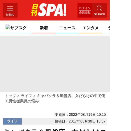
ログイン
会員登録
サブスク
新着
ニュース
エンタメ
ライフ
トップ
ライフ
キャバクラ＆風俗店、女だらけの中で働
く男性従業員の悩み
更新日：2022年08月19日 10:15
ライフ
投稿日：2017年03月30日 15:57