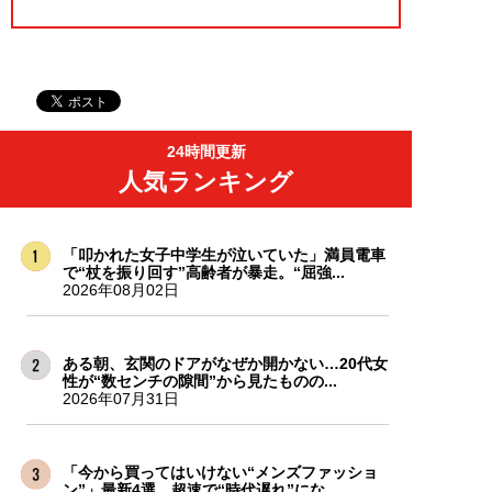
24時間更新
人気ランキング
「叩かれた女子中学生が泣いていた」満員電車
で“杖を振り回す”高齢者が暴走。“屈強...
2026年08月02日
ある朝、玄関のドアがなぜか開かない…20代女
性が“数センチの隙間”から見たものの...
2026年07月31日
「今から買ってはいけない“メンズファッショ
ン”」最新4選。超速で“時代遅れ”にな...