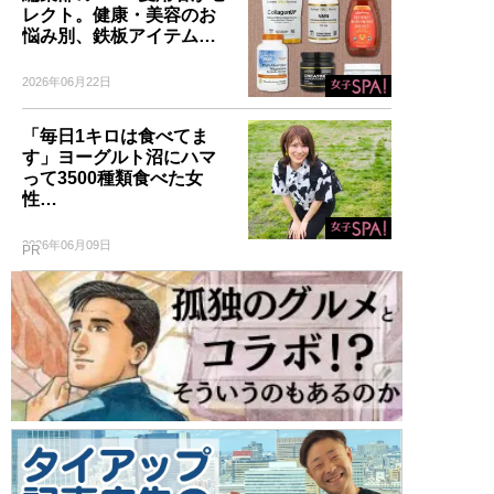
レクト。健康・美容のお
悩み別、鉄板アイテム…
2026年06月22日
「毎日1キロは食べてま
す」ヨーグルト沼にハマ
って3500種類食べた女
性…
2026年06月09日
PR