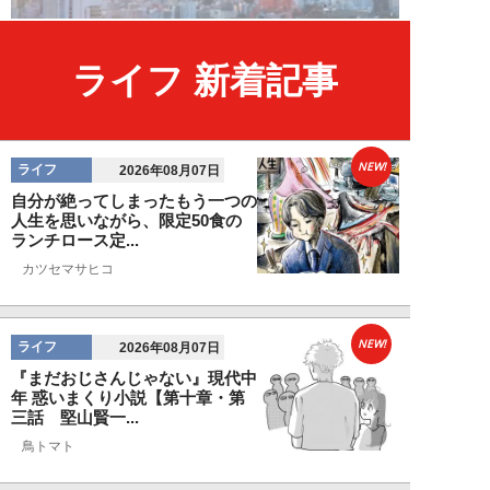
ライフ 新着記事
NEW!
ライフ
2026年08月07日
自分が絶ってしまったもう一つの
人生を思いながら、限定50食の
ランチロース定...
カツセマサヒコ
NEW!
ライフ
2026年08月07日
『まだおじさんじゃない』現代中
年 惑いまくり小説【第十章・第
三話 堅山賢一...
鳥トマト