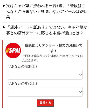
実はキャバ嬢に嫌われる一言7選。「普段はこ
んなところ来ない」興味がないアピールは逆効
果
「店外デート＝脈あり」ではない。キャバ嬢が
客との店外デートに応じる本当の理由とは？