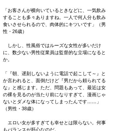
「お客さんが横向いているときなどに、一気飲み
することも多々ありますね。一人で何人分も飲み
食いさせられるので、肉体的にキツいです」（男
性・26歳）
しかし、性風俗ではルーズな女性が多いだけ
に、数少ない男性従業員は監督的な立場になると
か。
「『朝、遅刻しないように電話で起こして～』と
か言われると、面倒だけど『男だから頼られてる
な』と感じます。ただ、問題もあって、最近は女
の裸を見るのが当たり前になりすぎて、漫画じゃ
ないとダメな体になってしまったんです……」
（男性・38歳）
エロい女が多すぎても幸せとは限らない。何事
もバランスが肝心なのだ。