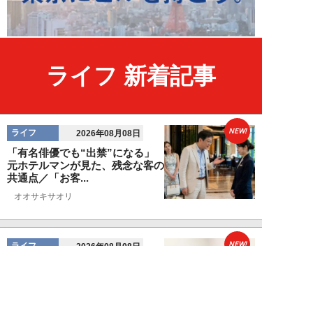
ライフ 新着記事
NEW!
ライフ
2026年08月08日
「有名俳優でも“出禁”になる」
元ホテルマンが見た、残念な客の
共通点／「お客...
オオサキサオリ
NEW!
ライフ
2026年08月08日
120万円かけて「豊胸手術」した
33歳男性を直撃「ゲイでもな
い。性同一性障...
佐藤隼秀