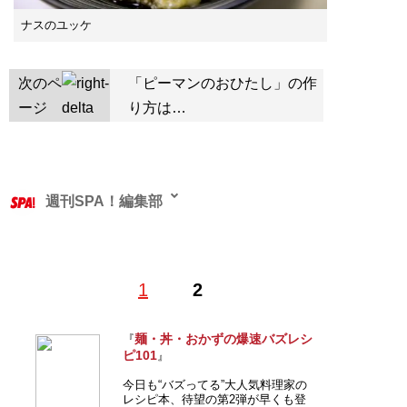
ナスのユッケ
次のペ
「ピーマンのおひたし」の作
ージ
り方は…
週刊SPA！編集部
1
2
記事一覧へ
麺・丼・おかずの爆速バズレシ
『
ピ101
』
今日も“バズってる”大人気料理家の
レシピ本、待望の第2弾が早くも登