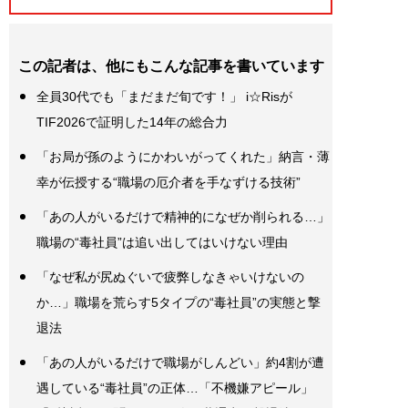
この記者は、他にもこんな記事を書いています
全員30代でも「まだまだ旬です！」 i☆Risが
TIF2026で証明した14年の総合力
「お局が孫のようにかわいがってくれた」納言・薄
幸が伝授する“職場の厄介者を手なずける技術”
「あの人がいるだけで精神的になぜか削られる…」
職場の“毒社員”は追い出してはいけない理由
「なぜ私が尻ぬぐいで疲弊しなきゃいけないの
か…」職場を荒らす5タイプの“毒社員”の実態と撃
退法
「あの人がいるだけで職場がしんどい」約4割が遭
遇している“毒社員”の正体…「不機嫌アピール」