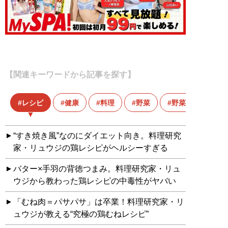
【関連キーワードから記事を探す】
レシピ
健康
料理
野菜
野菜難民
“すき焼き風”なのにダイエット向き。料理研究
家・リュウジの鶏レシピがヘルシーすぎる
バター×手羽の背徳つまみ。料理研究家・リュ
ウジから教わった鶏レシピの中毒性がヤバい
「むね肉＝パサパサ」は卒業！料理研究家・リ
ュウジが教える“究極の鶏むねレシピ”