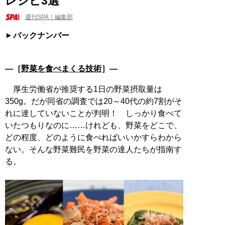
レシピ3選
週刊SPA！編集部
バックナンバー
―［
野菜を食べまくる技術
］―
厚生労働省が推奨する1日の野菜摂取量は
350g。だが同省の調査では20～40代の約7割がそ
れに達していないことが判明！ しっかり食べて
いたつもりなのに……けれども、野菜をどこで、
どの程度、どのように食べればいいかすらわから
ない。そんな野菜難民を野菜の達人たちが指南す
る。