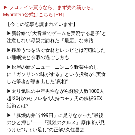
▶ プロテイン買うなら、まず売れ筋から。
Myprotein公式はこちら [PR]
【今この記事も読まれています】
▶新幹線で“大音量でゲームを実況する息子”と
注意しない母親に訪れた「最悪」な末路
▶残暑うつを防ぐ食材とレシピとは?実践した
い睡眠法と余暇の過ごし方も
▶松屋の新メニュー「ニンニク野菜牛めし」
に「ガソリンの味がする」という投稿が...実食
した筆者が導き出した“真相”
▶太り気味の中年男性ながら経験人数1000人
超!20代のセフレを4人持つモテ男の鉄板SEX
話術とは?
▶「豚焼肉弁当499円」に足りなかった”最後
のひと押し”――『孤独のグルメ』原作者が見
つけた”ちょい足し”の正解/久住昌之