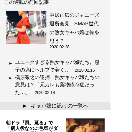
この連載の前回記事
中居正広のジャニーズ
退所会見…SMAP世代
の熟女キャバ嬢は何を
思う？
2020.02.28
ユニークすぎる熟女キャバ嬢たち。息
子の席にヘルプで着く…
2020.02.15
槇原敬之の逮捕、熟女キャバ嬢たちの
意見は？「元カレも薬物依存症だっ
た…」
2020.02.14
キャバ嬢に訊けの一覧へ
▲
朝ドラ『風、薫る』で
「病人役なのに色気がダ