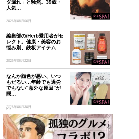
ダ漏れ」と騒然。39歳・
人気…
2026年08月06日
編集部のiHerb愛用者がセ
レクト。健康・美容のお
悩み別、鉄板アイテム…
2026年06月22日
なんか顔色が悪い、いつ
もだるい…年齢でも過労
でもない“意外な原因”が
隠…
2026年06月30日
PR