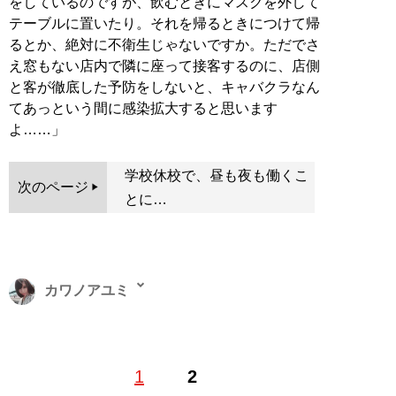
をしているのですが、飲むときにマスクを外して
テーブルに置いたり。それを帰るときにつけて帰
るとか、絶対に不衛生じゃないですか。ただでさ
え窓もない店内で隣に座って接客するのに、店側
と客が徹底した予防をしないと、キャバクラなん
てあっという間に感染拡大すると思います
よ……」
学校休校で、昼も夜も働くこ
次のページ
とに…
カワノアユミ
東京都出身。20代を歌舞伎町で過ごす、元キャバ嬢ライ
1
2
ター。現在はタイと日本を往復し、夜の街やタイに住む