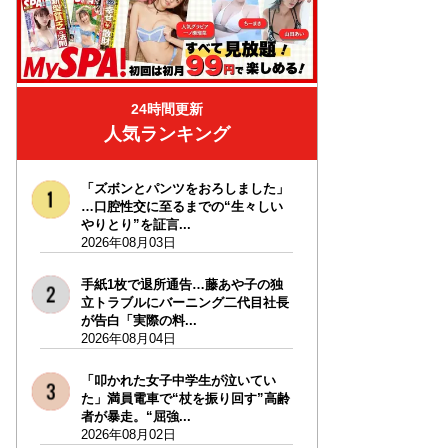
24時間更新
人気ランキング
「ズボンとパンツをおろしました」
…口腔性交に至るまでの“生々しい
やりとり”を証言...
2026年08月03日
手紙1枚で退所通告…藤あや子の独
立トラブルにバーニング二代目社長
が告白「実際の料...
2026年08月04日
「叩かれた女子中学生が泣いてい
た」満員電車で“杖を振り回す”高齢
者が暴走。“屈強...
2026年08月02日