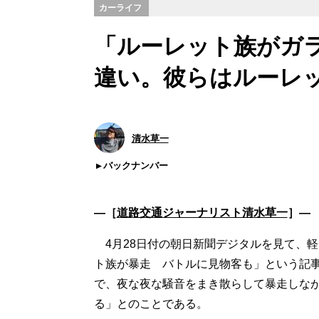
カーライフ
「ルーレット族がガ
違い。彼らはルーレ
清水草一
バックナンバー
―［
道路交通ジャーナリスト清水草一
］―
4月28日付の朝日新聞デジタルを見て、
ト族が暴走 バトルに見物客も」という記
で、夜な夜な騒音をまき散らして暴走しな
る」とのことである。