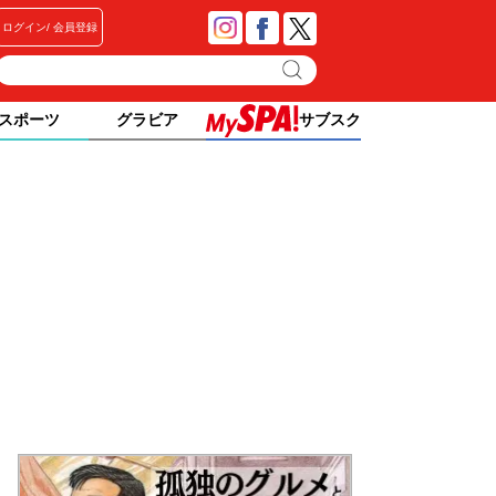
ログイン
会員登録
スポーツ
グラビア
サブスク