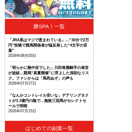
勝SPA！一覧
「JRA系はマジで恵まれている」…“30分で2万
円”投稿で競馬関係者が猛反発した“4文字の言
葉”
2026年08月03日
「明らかに熱中症でした」川田将雅騎手の発言
が波紋…競馬“真夏開催”に浮上した深刻なリス
ク。ファンからは「馬死ぬぞ」の声も
2026年07月27日
「なんかコントレイル安いな」デアリングタク
トが3.3億円の陰で…無敗三冠馬がセレクトセ
ールで明暗
2026年07月15日
はじめての副業一覧