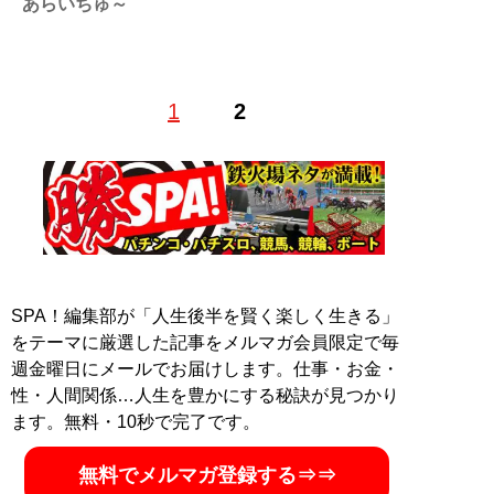
あらいちゅ～
氷河期世代ど真ん中の生まれ。馬主で占い師で大家で零
1
2
細企業の経営者。副業と投資と占いで「普通の人でも馬
を持てる！」ことを証明するべく奮闘中。占いは四柱推
命・紫微斗数をメインでやっています。Twitter：
@araichuu
記事一覧へ
SPA！編集部が「人生後半を賢く楽しく生きる」
をテーマに厳選した記事をメルマガ会員限定で毎
週金曜日にメールでお届けします。仕事・お金・
性・人間関係…人生を豊かにする秘訣が見つかり
ます。無料・10秒で完了です。
無料でメルマガ登録する⇒⇒