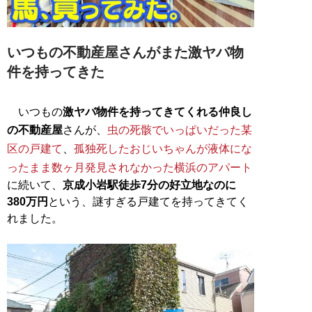
いつもの不動産屋さんがまた激ヤバ物
件を持ってきた
いつもの
激ヤバ物件を持ってきてくれる仲良し
の不動産屋
さんが、
虫の死骸でいっぱいだった某
区の戸建て
、
孤独死したおじいちゃんが液体にな
ったまま数ヶ月発見されなかった横浜のアパート
に続いて、
京成小岩駅徒歩7分の好立地なのに
380万円
という、謎すぎる戸建てを持ってきてく
れました。