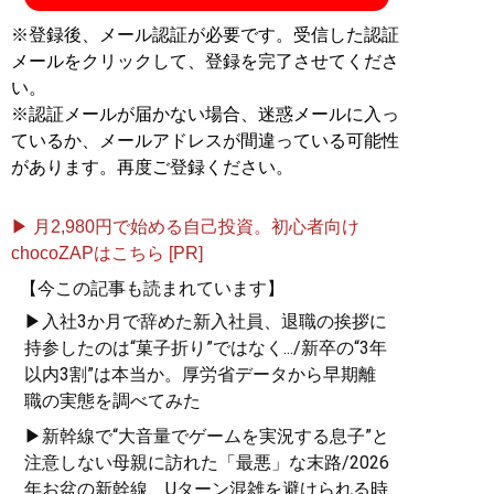
※登録後、メール認証が必要です。受信した認証
メールをクリックして、登録を完了させてくださ
い。
※認証メールが届かない場合、迷惑メールに入っ
ているか、メールアドレスが間違っている可能性
があります。再度ご登録ください。
▶ 月2,980円で始める自己投資。初心者向け
chocoZAPはこちら [PR]
【今この記事も読まれています】
▶入社3か月で辞めた新入社員、退職の挨拶に
持参したのは“菓子折り”ではなく.../新卒の“3年
以内3割”は本当か。厚労省データから早期離
職の実態を調べてみた
▶新幹線で“大音量でゲームを実況する息子”と
注意しない母親に訪れた「最悪」な末路/2026
年お盆の新幹線、Uターン混雑を避けられる時