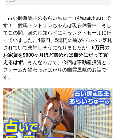
占い師兼馬主のあらいちゅー（@araichuu）で
す！ 愛馬・シトリンちゃんは現在休養中、そし
てこの間、身の程知らずにもセレクトセールに行
っていました。4億円、5億円の馬がバシバシ落札
されていて失神しそうになりましたが、
6万円の
お家賃を9000ヶ月ほど集めれば自分にだって買
えるはず
。そんなわけで、今回は不動産投資とリ
フォームが終わったばかりの幽霊屋敷のお話で
す。