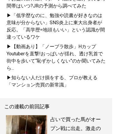
間帯はいつ?JRの予測から調べてみた
▶「低学歴なのに、勉強や読書が好きなのは
意味が分からない」SNS炎上に東大出身者が
反応。「高学歴=地頭もいい」という認識が間
違っているワケ
▶【動画あり】「ノーブラ散歩」Hカップ
Youtuberを直撃!おっぱいが揺れ、透け乳首で
街中を歩いて“恥ずかしくない”のか聞いてみた
ら...
▶知らない人だけ損をする、プロが教える
「マンション売買の新常識」
この連載の前回記事
占いで買った馬がオー
プン戦に出走。激走の