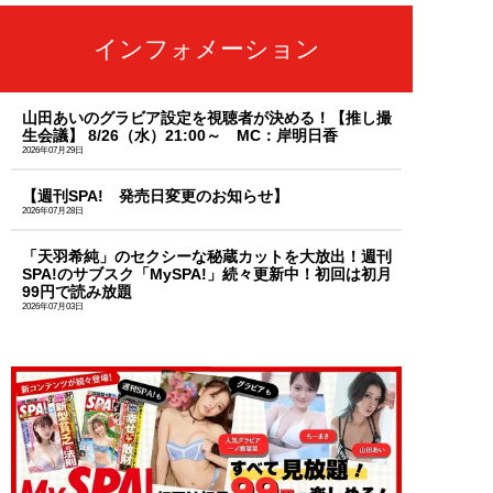
インフォメーション
山田あいのグラビア設定を視聴者が決める！【推し撮
生会議】 8/26（水）21:00～ MC：岸明日香
2026年07月29日
【週刊SPA! 発売日変更のお知らせ】
2026年07月28日
「天羽希純」のセクシーな秘蔵カットを大放出！週刊
SPA!のサブスク「MySPA!」続々更新中！初回は初月
99円で読み放題
2026年07月03日