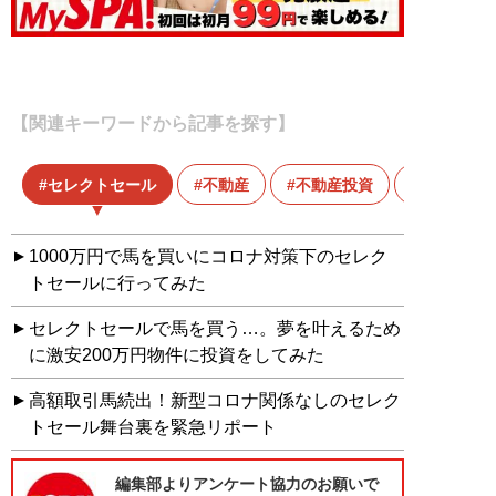
【関連キーワードから記事を探す】
セレクトセール
不動産
不動産投資
副業
1000万円で馬を買いにコロナ対策下のセレク
トセールに行ってみた
セレクトセールで馬を買う…。夢を叶えるため
に激安200万円物件に投資をしてみた
高額取引馬続出！新型コロナ関係なしのセレク
トセール舞台裏を緊急リポート