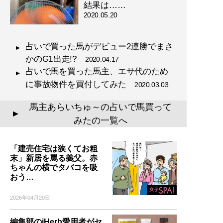
結果は……
2020.05.20
占いで買った馬がデビュー2連勝でまさ
かのG1出走!?
2020.04.17
占いで馬を買った馬主、エサ代のため
に事故物件を買付してみた
2020.03.03
馬主あらいちゅ～の占いで馬買って
▲
みたの一覧へ
「建売住宅は狭くてお粗
末」新居を罵る義父。赤
ちゃんの横でタバコを吸
おう…
2026年04月20日
編集部のiHerb愛用者がセ