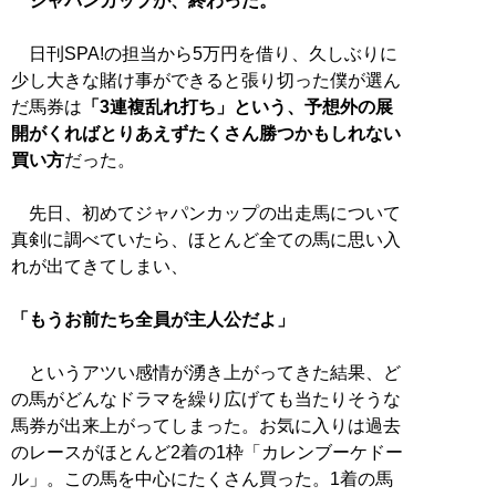
ジャパンカップが、終わった。
日刊SPA!の担当から5万円を借り、久しぶりに
少し大きな賭け事ができると張り切った僕が選ん
だ馬券は
「3連複乱れ打ち」という、予想外の展
開がくればとりあえずたくさん勝つかもしれない
買い方
だった。
先日、初めてジャパンカップの出走馬について
真剣に調べていたら、ほとんど全ての馬に思い入
れが出てきてしまい、
「もうお前たち全員が主人公だよ」
というアツい感情が湧き上がってきた結果、ど
の馬がどんなドラマを繰り広げても当たりそうな
馬券が出来上がってしまった。お気に入りは過去
のレースがほとんど2着の1枠「カレンブーケドー
ル」。この馬を中心にたくさん買った。1着の馬