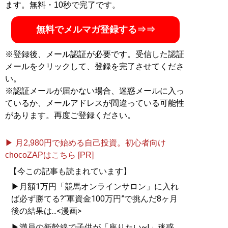
ます。無料・10秒で完了です。
記事一覧へ
無料でメルマガ登録する⇒⇒
※登録後、メール認証が必要です。受信した認証
メールをクリックして、登録を完了させてくださ
い。
※認証メールが届かない場合、迷惑メールに入っ
ているか、メールアドレスが間違っている可能性
があります。再度ご登録ください。
▶ 月2,980円で始める自己投資。初心者向け
chocoZAPはこちら [PR]
【今この記事も読まれています】
▶月額1万円「競馬オンラインサロン」に入れ
ば必ず勝てる?“軍資金100万円”で挑んだ8ヶ月
後の結果は...<漫画>
▶満員の新幹線で子供が「座りたい~!」迷惑