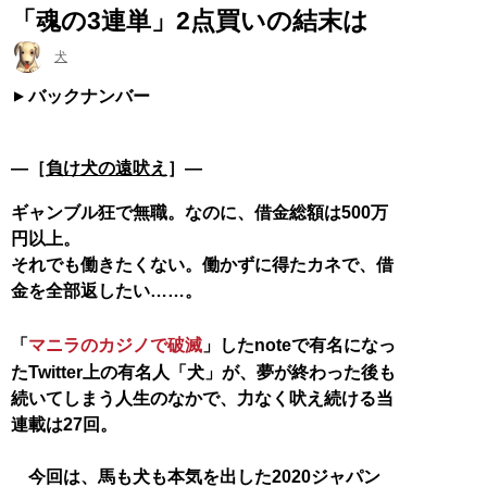
「魂の3連単」2点買いの結末は
犬
バックナンバー
―［
負け犬の遠吠え
］―
ギャンブル狂で無職。なのに、借金総額は500万
円以上。
それでも働きたくない。働かずに得たカネで、借
金を全部返したい……。
「
マニラのカジノで破滅
」したnoteで有名になっ
たTwitter上の有名人「犬」が、夢が終わった後も
続いてしまう人生のなかで、力なく吠え続ける当
連載は27回。
今回は、馬も犬も本気を出した2020ジャパン