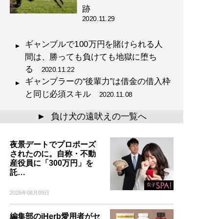
跡
2020.11.29
ギャンブルで100万円を賭けられる人
間は、勝っても負けても地獄に堕ち
る
2020.11.22
ギャンブラーの“後輩力”は借金の借入枠
と同じ必須スキル
2020.11.08
負け犬の遠吠えの一覧へ
▲
夜景デートでプロポーズ
されたのに。自称・不動
産役員に「300万円」を
託…
2026年08月09日
編集部のiHerb愛用者がセ