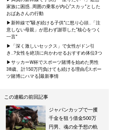
家族に困惑...周囲の乗客が内心“スカッ”とした
おばあさんの行動
▶新幹線で“騒ぎ続ける子供”に怒り心頭...「注
意しない母親」が思わず謝罪した“核心をつく
一言”
▶「深く激しいセックス」で女性がドン引
き...?女性を絶頂に向かわせるおすすめ体位3つ
▶サッカーW杯でスポーツ賭博を始めた男性
38歳、計150万円負けても続ける理由/[スポー
ツ賭博にハマる]最新事情
この連載の前回記事
ジャパンカップで一攫
千金を狙う借金500万
円男、魂の全予想の軌