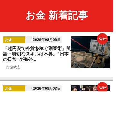
お金 新着記事
NEW!
お金
2026年08月06日
「超円安で外貨を稼ぐ副業術」英
語・特別なスキルは不要。“日本
の日常”が海外...
齊藤武宏
NEW!
お金
2026年08月03日
高市国策で1兆円投入へ！ 高値か
ら“半値暴落”した今がチャン
ス？ 億超え投...
結喜たろう