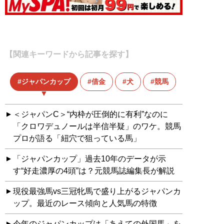
【関連キーワードから記事を探す】
ジャパンカップ
借金
犬
競馬
＜ジャパンC＞“内枠が圧倒的に有利”なのに
「クロワデュノールは半信半疑」のワケ。競馬
プロが語る「紐穴で狙っている馬」
「ジャパンカップ」過去10年のデータが示
す“好走濃厚の4頭”は？元競馬誌編集長が解説
現役最強馬vs三冠牝馬で盛り上がるジャパンカ
ップ。最近のレース傾向と人気馬の特徴
今年のジャパンカップは「あえての外国馬」を