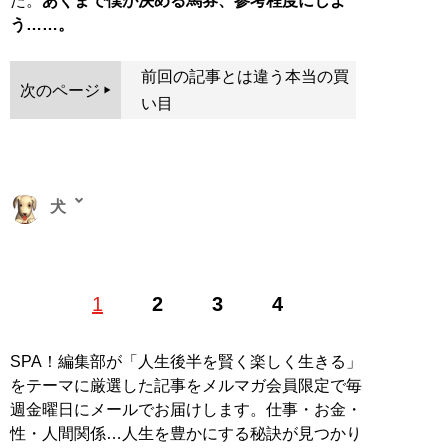
た。
あくまで僕が決める馬券、参考程度にしよ
う……。
前回の記事とは違う本当の買
次のページ
い目
犬
フィリピンのカジノで1万円が700万円になった経験から
1
2
3
4
カジノにドはまり。その後仕事を辞めて、全財産をかけ
てカジノに乗り込んだが、そこで大負け。全財産を失い
借金まみれに。その後は職を転々としつつ、総額500万
SPA！編集部が「人生後半を賢く楽しく生きる」
円にもなる借金を返す日々。Twitter、noteでカジノです
をテーマに厳選した記事をメルマガ会員限定で毎
べてを失った経験や、日々のギャンブル遊びについて情
週金曜日にメールでお届けします。仕事・お金・
報を発信している。 Twitter→
@slave_of_girls
note→
ギ
性・人間関係…人生を豊かにする秘訣が見つかり
ャンブル依存症
Youtube→
賭博狂の詩