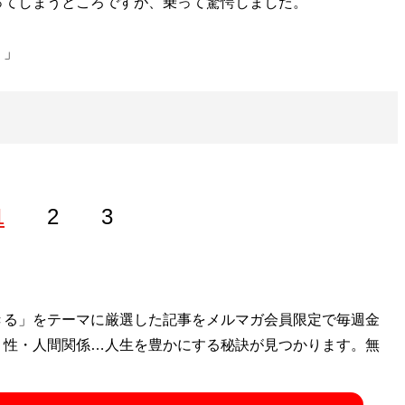
ってしまうところですが、乗って驚愕しました。
！」
1
2
3
経てフリーライター。『
きる」をテーマに厳選した記事をメルマガ会員限定で毎週金
そのフェラーリください!!
』をはじめと
・性・人間関係…人生を豊かにする秘訣が見つかります。無
高速の謎
』『
高速道路の謎
』などの著作で道路交通ジャーナ