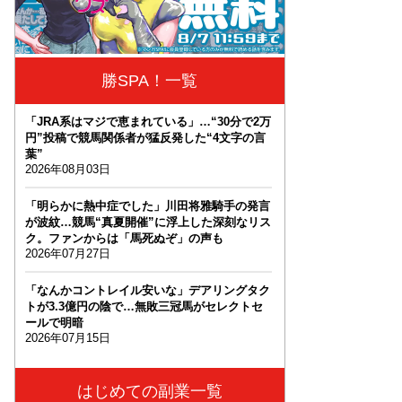
勝SPA！一覧
「JRA系はマジで恵まれている」…“30分で2万
円”投稿で競馬関係者が猛反発した“4文字の言
葉”
2026年08月03日
「明らかに熱中症でした」川田将雅騎手の発言
が波紋…競馬“真夏開催”に浮上した深刻なリス
ク。ファンからは「馬死ぬぞ」の声も
2026年07月27日
「なんかコントレイル安いな」デアリングタク
トが3.3億円の陰で…無敗三冠馬がセレクトセ
ールで明暗
2026年07月15日
はじめての副業一覧