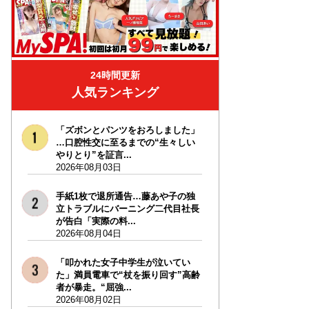
24時間更新
人気ランキング
「ズボンとパンツをおろしました」
…口腔性交に至るまでの“生々しい
やりとり”を証言...
2026年08月03日
手紙1枚で退所通告…藤あや子の独
立トラブルにバーニング二代目社長
が告白「実際の料...
2026年08月04日
「叩かれた女子中学生が泣いてい
た」満員電車で“杖を振り回す”高齢
者が暴走。“屈強...
2026年08月02日