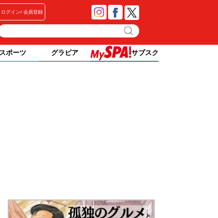
ログイン
会員登録
スポーツ
グラビア
サブスク