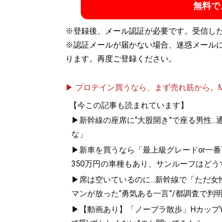
無料で
記事一覧へ
※登録後、メール認証が必要です。受信し
※認証メールが届かない場合、迷惑メール
ります。再度ご登録ください。
▶ プロテイン買うなら、まず売れ筋から。Mypr
【今この記事も読まれています】
▶新幹線の座席に“大股開き”で座る男性..
な」
▶新車を買うなら「最上級グレードor一番
350万円の車種もあり、サンルーフはどう
▶席は空いているのに...新幹線で「ただ
マンが放った“勇気ある一言”/都調査で判明
▶【動画あり】「ノーブラ散歩」HカップYo