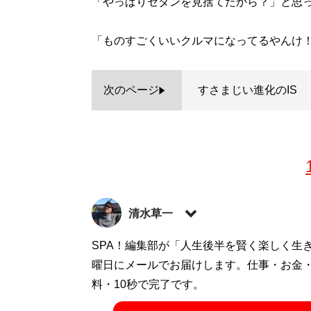
「やっぱりセダンを見捨てたから？」と思
「ものすごくいいクルマになってるやんけ
次のページ
すさまじい進化のIS
清水草一
1962年東京生まれ。慶大法卒。編集者を
SPA！編集部が「人生後半を賢く楽しく生
するお笑いフェラーリ文学のほか、『
曜日にメールでお届けします。仕事・お金
首都
リストとしても活動中
料・10秒で完了です。