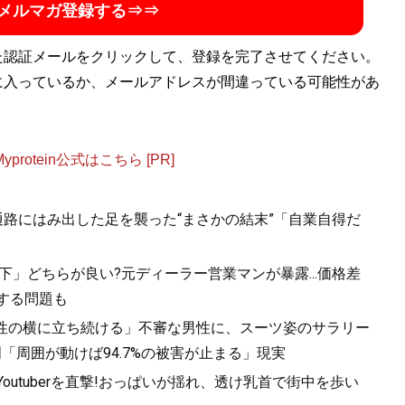
メルマガ登録する⇒⇒
た認証メールをクリックして、登録を完了させてください。
に入っているか、メールアドレスが間違っている可能性があ
otein公式はこちら [PR]
.通路にはみ出した足を襲った“まさかの結末”「自業自得だ
下」どちらが良い?元ディーラー営業マンが暴露...価格差
する問題も
女性の横に立ち続ける」不審な男性に、スーツ姿のサラリー
「周囲が動けば94.7%の被害が止まる」現実
utuberを直撃!おっぱいが揺れ、透け乳首で街中を歩い