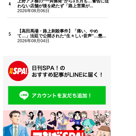
上野アメ横の“一斉摘発”から3ヵ月も…警告に従
わない店舗が後を絶たず「路上営業が...
2026年08月06日
【高田馬場・路上刺殺事件】「痛い、やめ
て…」法廷で公開された“生々しい音声”…懲...
2026年08月04日