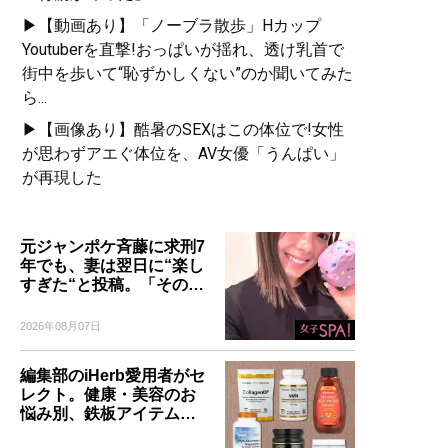
▶【動画あり】「ノーブラ散歩」Hカップ
Youtuberを直撃!おっぱいが揺れ、透け乳首で
街中を歩いて“恥ずかしくない”のか聞いてみた
ら...
▶【画像あり】酷暑のSEXはこの体位で!女性
が思わずアエぐ体位を、AV女優「うんぱい」
が再現した
元ジャンポケ斉藤に求刑7
年でも、妻は翌日に“楽し
すぎた“と投稿。「その…
2026年08月07日
編集部のiHerb愛用者がセ
レクト。健康・美容のお
悩み別、鉄板アイテム…