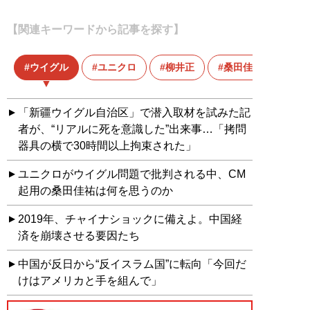
【関連キーワードから記事を探す】
ウイグル
ユニクロ
柳井正
桑田佳祐
「新疆ウイグル自治区」で潜入取材を試みた記
者が、“リアルに死を意識した”出来事…「拷問
器具の横で30時間以上拘束された」
ユニクロがウイグル問題で批判される中、CM
起用の桑田佳祐は何を思うのか
2019年、チャイナショックに備えよ。中国経
済を崩壊させる要因たち
中国が反日から“反イスラム国”に転向「今回だ
けはアメリカと手を組んで」