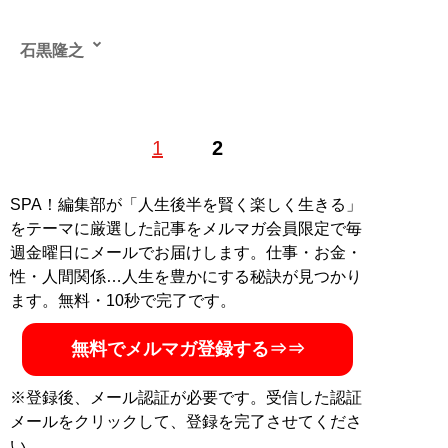
石黒隆之
音楽批評の他、スポーツ、エンタメ、政治について執
1
2
筆。『新潮』『ユリイカ』等に音楽評論を寄稿。
『Number』等でスポーツ取材の経験もあり。X:
@TakayukiIshigu4
SPA！編集部が「人生後半を賢く楽しく生きる」
をテーマに厳選した記事をメルマガ会員限定で毎
記事一覧へ
週金曜日にメールでお届けします。仕事・お金・
性・人間関係…人生を豊かにする秘訣が見つかり
ます。無料・10秒で完了です。
無料でメルマガ登録する⇒⇒
※登録後、メール認証が必要です。受信した認証
メールをクリックして、登録を完了させてくださ
い。