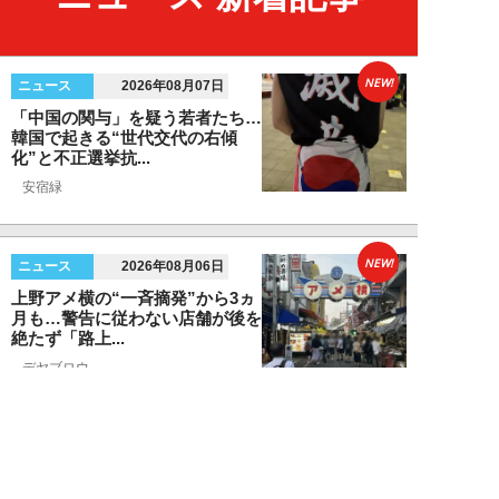
NEW!
ニュース
2026年08月07日
「中国の関与」を疑う若者たち…
韓国で起きる“世代交代の右傾
化”と不正選挙抗...
安宿緑
NEW!
ニュース
2026年08月06日
上野アメ横の“一斉摘発”から3ヵ
月も…警告に従わない店舗が後を
絶たず「路上...
デヤブロウ
NEW!
ニュース
2026年08月06日
値上げでも強い「チョコモナカジ
ャンボ」に対し、「パピコ」は減