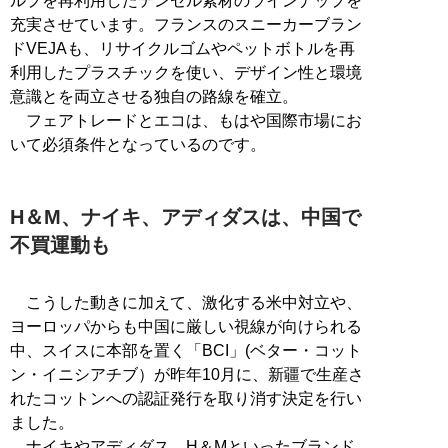
ルプを再利用したテンセル素材のラインナップを
充実させています。フランスのスニーカーブラン
ドVEJAも、リサイクルゴムやペットボトルを再
利用したプラスチックを使い、デザイン性と環境
意識とを両立させる独自の路線を確立。
フェアトレードとエコは、もはや国際市場にお
いて必須条件となっているのです。
H＆M、ナイキ、アディダスは、中国で
不買運動も
こうした動きに加えて、激化する米中対立や、
ヨーロッパからも中国に厳しい視線が向けられる
中、スイスに本部を置く「BCI」(ベター・コット
ン・イニシアチブ）が昨年10月に、新疆で生産さ
れたコットンへの認証発行を取り消す決定を行い
ました。
ナイキやアディダス、H＆Mといったブランド