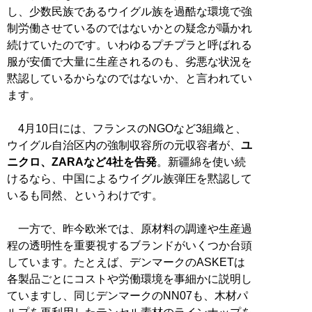
し、少数民族であるウイグル族を過酷な環境で強
制労働させているのではないかとの疑念が囁かれ
続けていたのです。いわゆるプチプラと呼ばれる
服が安価で大量に生産されるのも、劣悪な状況を
黙認しているからなのではないか、と言われてい
ます。
4月10日には、フランスのNGOなど3組織と、
ウイグル自治区内の強制収容所の元収容者が、
ユ
ニクロ、ZARAなど4社を告発
。新疆綿を使い続
けるなら、中国によるウイグル族弾圧を黙認して
いるも同然、というわけです。
一方で、昨今欧米では、原材料の調達や生産過
程の透明性を重要視するブランドがいくつか台頭
しています。たとえば、デンマークのASKETは
各製品ごとにコストや労働環境を事細かに説明し
ていますし、同じデンマークのNN07も、木材パ