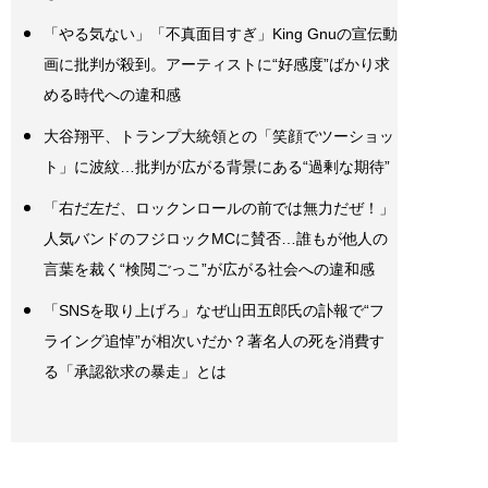
「やる気ない」「不真面目すぎ」King Gnuの宣伝動
画に批判が殺到。アーティストに“好感度”ばかり求
める時代への違和感
大谷翔平、トランプ大統領との「笑顔でツーショッ
ト」に波紋…批判が広がる背景にある“過剰な期待”
「右だ左だ、ロックンロールの前では無力だぜ！」
人気バンドのフジロックMCに賛否…誰もが他人の
言葉を裁く“検閲ごっこ”が広がる社会への違和感
「SNSを取り上げろ」なぜ山田五郎氏の訃報で“フ
ライング追悼”が相次いだか？著名人の死を消費す
る「承認欲求の暴走」とは