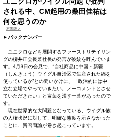
ユニクロがウイグル問題で批判
される中、CM起用の桑田佳祐は
何を思うのか
石黒隆之
バックナンバー
ユニクロなどを展開するファーストリテイリン
グの柳井正会長兼社長の発言が波紋を呼んでいま
す。4月8日の会見で、“自社商品に中国・新疆
（しんきょう）ウイグル自治区で生産された綿を
使っているか”との問いかけに、「政治的には中
立な立場でやっていきたい。ノーコメントとさせ
ていただきたい」と言葉を濁す一幕があったので
す。
現在世界的な大問題となっている、ウイグル族
の人権状況に対して、明確な態度を示さなかった
ことに、賛否両論が巻き起こっています。