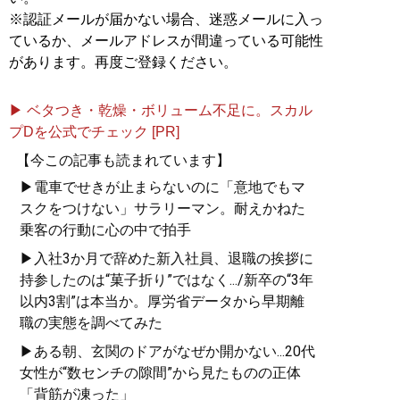
※認証メールが届かない場合、迷惑メールに入っ
ているか、メールアドレスが間違っている可能性
があります。再度ご登録ください。
▶ ベタつき・乾燥・ボリューム不足に。スカル
プDを公式でチェック [PR]
【今この記事も読まれています】
▶電車でせきが止まらないのに「意地でもマ
スクをつけない」サラリーマン。耐えかねた
乗客の行動に心の中で拍手
▶入社3か月で辞めた新入社員、退職の挨拶に
持参したのは“菓子折り”ではなく.../新卒の“3年
以内3割”は本当か。厚労省データから早期離
職の実態を調べてみた
▶ある朝、玄関のドアがなぜか開かない...20代
女性が“数センチの隙間”から見たものの正体
「背筋が凍った」