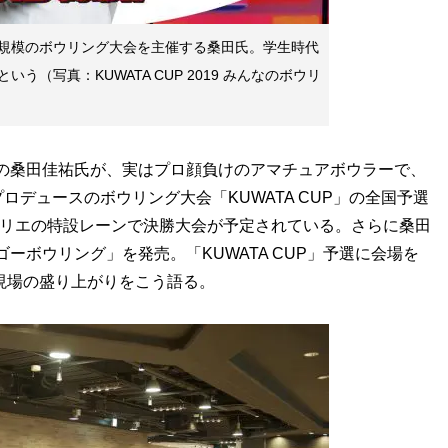
規模のボウリング大会を主催する桑田氏。学生時代
う（写真：KUWATA CUP 2019 みんなのボウリ
の桑田佳祐氏が、実はプロ顔負けのアマチュアボウラーで、
デュースのボウリング大会「KUWATA CUP」の全国予選
カリエの特設レーンで決勝大会が予定されている。さらに桑田
ゴーボウリング」を発売。「KUWATA CUP」予選に会場を
現場の盛り上がりをこう語る。