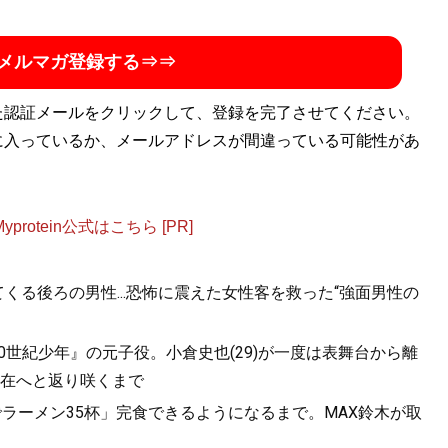
メルマガ登録する⇒⇒
た認証メールをクリックして、登録を完了させてください。
に入っているか、メールアドレスが間違っている可能性があ
otein公式はこちら [PR]
くる後ろの男性...恐怖に震えた女性客を救った“強面男性の
20世紀少年』の元子役。小倉史也(29)が一度は表舞台から離
在へと返り咲くまで
ラーメン35杯」完食できるようになるまで。MAX鈴木が取