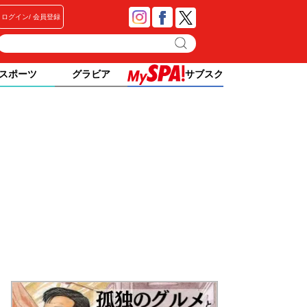
ログイン
会員登録
スポーツ
グラビア
サブスク