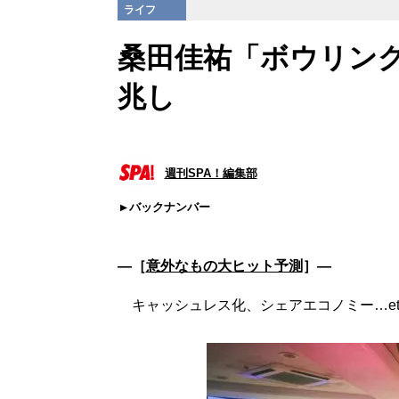
ライフ
桑田佳祐「ボウリン
兆し
週刊SPA！編集部
バックナンバー
―［
意外なもの大ヒット予測
］―
キャッシュレス化、シェアエコノミー…etc