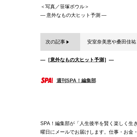
＜写真／笹塚ボウル＞
次の記事
安室奈美恵や桑田佳祐
―［
意外なもの大ヒット予測
］―
週刊SPA！編集部
SPA！編集部が「人生後半を賢く楽しく生
曜日にメールでお届けします。仕事・お金