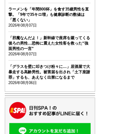
ラーメンを「年間800杯」を食す35歳男性を直
撃。「9年で35キロ増」も健康診断の数値は
「悪くない」
2026年08月07日
「邪魔なんだよ！」新幹線で座席を蹴ってくる
後ろの男性…恐怖に震えた女性客を救った“強
面男性の一言”
2026年08月07日
「グラスを壁に叩きつけ粉々に…」居酒屋で大
暴走する高齢男性。被害届を出され「土下座謝
罪」するも、あえなく出禁になるまで
2026年08月06日