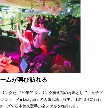
のブームが再び訪れる
ングだ。’70年代ボウリング黄金期の再燃として、女子プ
ント「P★League」の人気も急上昇中。’18年8月に行わ
スターズで石本美来選手が金メダルを獲得した。