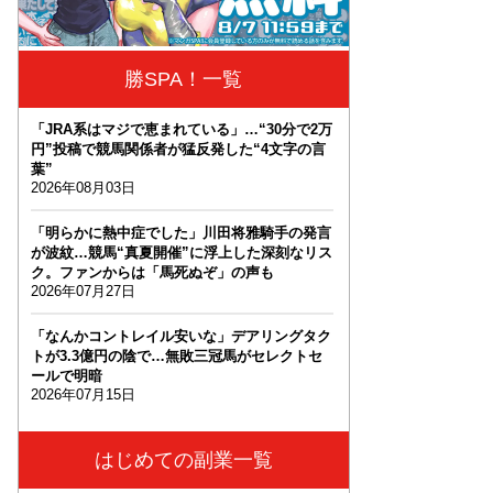
勝SPA！一覧
「JRA系はマジで恵まれている」…“30分で2万
円”投稿で競馬関係者が猛反発した“4文字の言
葉”
2026年08月03日
「明らかに熱中症でした」川田将雅騎手の発言
が波紋…競馬“真夏開催”に浮上した深刻なリス
ク。ファンからは「馬死ぬぞ」の声も
2026年07月27日
「なんかコントレイル安いな」デアリングタク
トが3.3億円の陰で…無敗三冠馬がセレクトセ
ールで明暗
2026年07月15日
はじめての副業一覧