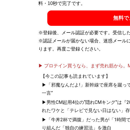
料・10秒で完了です。
無料で
※登録後、メール認証が必要です。受信し
※認証メールが届かない場合、迷惑メール
ります。再度ご登録ください。
▶ プロテイン買うなら、まず売れ筋から。Mypr
【今この記事も読まれています】
▶「邪魔なんだよ!」新幹線で座席を蹴って
一言”
▶男性CM起用4位の“隠れCMキング”は『
れたワケと「テレビで見ない日はない」存
▶「牛丼2杯で満腹」だった男が「1時間で
り組んだ「独自の練習法」を激白