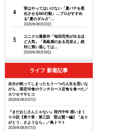
実はやってはいけない「夏バテを悪
化させるNG行動」…プロがすすめ
る“夏のダルさ”...
2026年08月03日
ユニクロ最新作「毎回完売が出るほ
ど人気」「高級感のある見栄え」絶
対に買い逃しては...
2026年08月04日
ライフ 新着記事
自分が絶ってしまったもう一つの人生を思いな
がら、限定50食のランチロース定食を食べた／
カツセマサヒコ
2026年08月07日
『まだおじさんじゃない』現代中年 惑いまく
り小説【第十章・第三話 堅山賢一編】「あり
がとう、さようなら」／鳥トマト
2026年08月07日