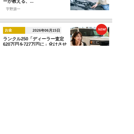
ーが教える、...
宇野源一
NEW!
お金
2026年06月15日
ランクル250「ディーラー査定
620万円を727万円に」化けさせ
た交渉術。...
宇野源一
NEW!
カーライフ
2026年06月06日
元ディーラー営業マンが暴露。ガ
ソリン車と比較して「ハイブリッ
ドカーはおすす...
宇野源一
NEW!
カーライフ
2026年05月25日