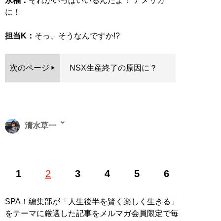
永福：
それがいっぱいいるんだよ！ アメリカ
に！
担当K：
そっ、そうなんですか!?
次のページ
NSX生産終了の原因に？
清水草一
1962年東京生まれ。慶大法卒。編集者を経てフリーライ
1
2
3
4
5
6
ター。『
そのフェラーリください!!
』をはじめとするお
笑いフェラーリ文学のほか、『
首都高速の謎
』『
高速道
路の謎
』などの著作で道路交通ジャーナリストとしても
SPA！編集部が「人生後半を賢く楽しく生きる」
活動中
をテーマに厳選した記事をメルマガ会員限定で毎