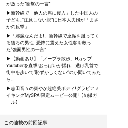
が放った“衝撃の一言”
▶新幹線で「他人の席に侵入」した中国人の
子ども...“注意しない親”に日本人夫婦が「まさ
かの反撃」
▶「邪魔なんだよ!」新幹線で座席を蹴ってく
る後ろの男性...恐怖に震えた女性客を救っ
た“強面男性の一言”
▶【動画あり】「ノーブラ散歩」Hカップ
Youtuberを直撃!おっぱいが揺れ、透け乳首で
街中を歩いて“恥ずかしくない”のか聞いてみた
ら...
▶志田音々の爽やか超絶美ボディ!グラビアメ
イキングMySPA!限定ムービー公開!【旬撮ガ
ール】
この連載の前回記事