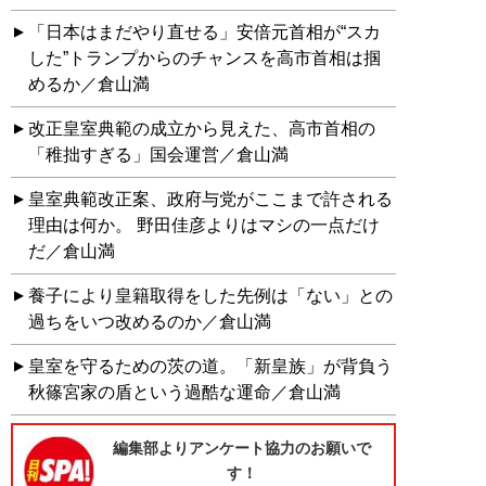
「日本はまだやり直せる」安倍元首相が“スカ
した”トランプからのチャンスを高市首相は掴
めるか／倉山満
改正皇室典範の成立から見えた、高市首相の
「稚拙すぎる」国会運営／倉山満
皇室典範改正案、政府与党がここまで許される
理由は何か。 野田佳彦よりはマシの一点だけ
だ／倉山満
養子により皇籍取得をした先例は「ない」との
過ちをいつ改めるのか／倉山満
皇室を守るための茨の道。「新皇族」が背負う
秋篠宮家の盾という過酷な運命／倉山満