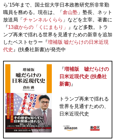
ら’15年まで、国士舘大学日本政教研究所非常勤
職員を務める。現在は、「
倉山塾
」塾長、ネット
放送局「
チャンネルくらら
」などを主宰。著書に
『
13歳からの「くにまもり」
』など多数。トラ
ンプ再来で揺れる世界を見通すための新章を追加
したベストセラー『
増補版 嘘だらけの日米近現
代史
』(扶桑社新書)が発売中
『
増補版 嘘だらけの
日米近現代史 (扶桑社
新書)
』
トランプ再来で揺れる
世界を見通すための、
日米近現代史