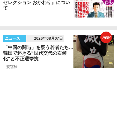
セレクション おかわり』につい
て
NEW!
ニュース
2026年08月07日
「中国の関与」を疑う若者たち…
韓国で起きる“世代交代の右傾
化”と不正選挙抗...
安宿緑
NEW!
ニュース
2026年08月06日
上野アメ横の“一斉摘発”から3ヵ
月も…警告に従わない店舗が後を
絶たず「路上...
デヤブロウ
NEW!
ニュース
2026年08月06日