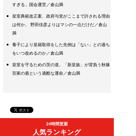
すぎる」国会運営／倉山満
皇室典範改正案、政府与党がここまで許される理由
は何か。 野田佳彦よりはマシの一点だけだ／倉山
満
養子により皇籍取得をした先例は「ない」との過ち
をいつ改めるのか／倉山満
皇室を守るための茨の道。「新皇族」が背負う秋篠
宮家の盾という過酷な運命／倉山満
24時間更新
人気ランキング