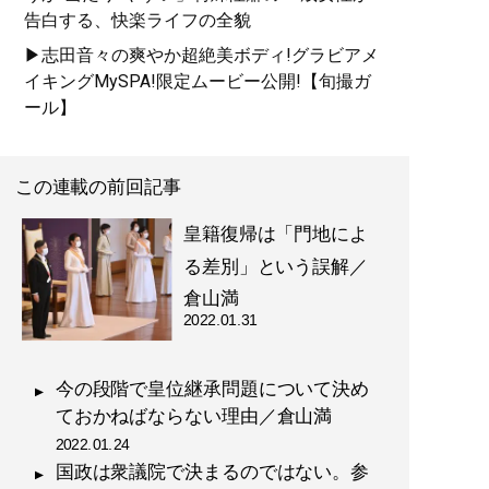
告白する、快楽ライフの全貌
▶志田音々の爽やか超絶美ボディ!グラビアメ
イキングMySPA!限定ムービー公開!【旬撮ガ
ール】
この連載の前回記事
皇籍復帰は「門地によ
る差別」という誤解／
倉山満
2022.01.31
今の段階で皇位継承問題について決め
ておかねばならない理由／倉山満
2022.01.24
国政は衆議院で決まるのではない。参