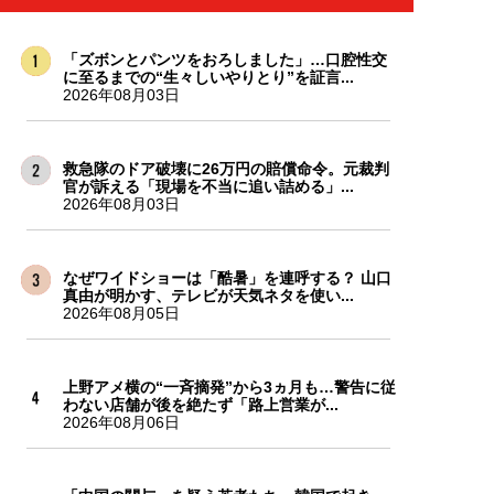
「ズボンとパンツをおろしました」…口腔性交
に至るまでの“生々しいやりとり”を証言...
2026年08月03日
救急隊のドア破壊に26万円の賠償命令。元裁判
官が訴える「現場を不当に追い詰める」...
2026年08月03日
なぜワイドショーは「酷暑」を連呼する？ 山口
真由が明かす、テレビが天気ネタを使い...
2026年08月05日
上野アメ横の“一斉摘発”から3ヵ月も…警告に従
わない店舗が後を絶たず「路上営業が...
2026年08月06日