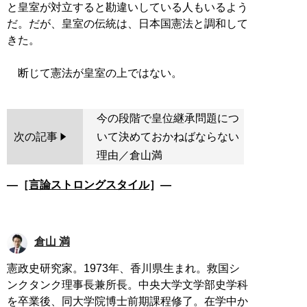
と皇室が対立すると勘違いしている人もいるよう
だ。だが、皇室の伝統は、日本国憲法と調和して
きた。
今の段階で皇位継承問題につ
次の記事
いて決めておかねばならない
理由／倉山満
―［
言論ストロングスタイル
］―
倉山 満
憲政史研究家。1973年、香川県生まれ。救国シ
ンクタンク理事長兼所長。中央大学文学部史学科
を卒業後、同大学院博士前期課程修了。在学中か