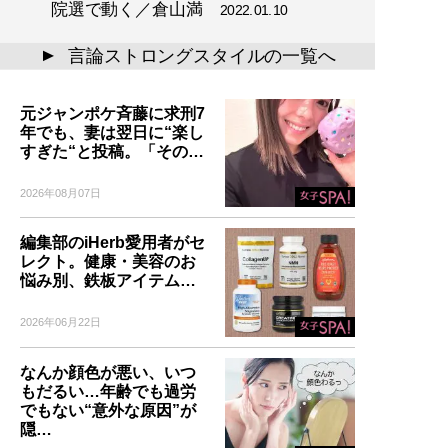
院選で動く／倉山満
2022.01.10
言論ストロングスタイルの一覧へ
▲
元ジャンポケ斉藤に求刑7
年でも、妻は翌日に“楽し
すぎた“と投稿。「その…
2026年08月07日
編集部のiHerb愛用者がセ
レクト。健康・美容のお
悩み別、鉄板アイテム…
2026年06月22日
なんか顔色が悪い、いつ
もだるい…年齢でも過労
でもない“意外な原因”が
隠…