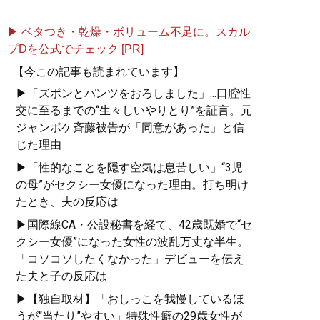
▶ ベタつき・乾燥・ボリューム不足に。スカル
プDを公式でチェック [PR]
【今この記事も読まれています】
▶「ズボンとパンツをおろしました」...口腔性
交に至るまでの“生々しいやりとり”を証言。元
ジャンポケ斉藤被告が「同意があった」と信
じた理由
▶「性的なことを隠す空気は息苦しい」“3児
の母”がセクシー女優になった理由。打ち明け
たとき、夫の反応は
▶国際線CA・公設秘書を経て、42歳既婚で“セ
クシー女優”になった女性の波乱万丈な半生。
「コソコソしたくなかった」デビューを伝え
た夫と子の反応は
▶【独自取材】「おしっこを我慢しているほ
うが“当たり”やすい」特殊性癖の29歳女性が