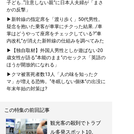
子ども...“注意しない親”に日本人夫婦が「まさ
かの反撃」
▶新幹線の指定席を「渡り歩く」50代男性。
疑念を抱いた乗客が車掌にチクった結果.../車
掌はどうやって座席をチェックしている?“車
内改札”が消えた新幹線の仕組みを調べてみた
▶【独自取材】外国人男性としか遊ばない20
歳女性が語る“本能のまま”のセックス「英語の
ほうが開放的になれる」
▶クマ被害死者数13人「人の味を知ったク
マ」が増える恐怖。“冬眠しない個体”の出没に
年末年始の対策は?
この特集の前回記事
観光客の殺到でトラブ
ル多発スポット10。