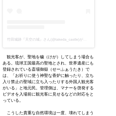
竹田城跡『天空の城』さん(@takeda_castle)がシェアした投稿
観光客が、聖地を穢（けが）してしまう場合も
ある。琉球王国最高の聖地とされ、世界遺産にも
登録されている斎場御嶽（せーふぁうたき）で
は、「お祈りに使う神聖な香炉に触ったり、立ち
入り禁止の聖域に立ち入ったりする外国人観光客
がいる」と地元民。管理側は、マナーを啓発する
ビデオを入場前に観光客に見せるなどの対応をと
っている。
こうした貴重な自然環境は一度、壊れてしまう