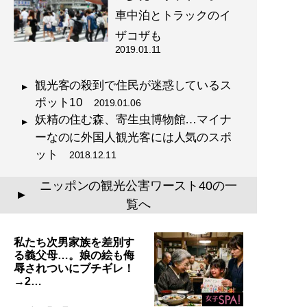
車中泊とトラックのイ
ザコザも
2019.01.11
観光客の殺到で住民が迷惑しているス
ポット10
2019.01.06
妖精の住む森、寄生虫博物館…マイナ
ーなのに外国人観光客には人気のスポ
ット
2018.12.11
ニッポンの観光公害ワースト40の一
▲
覧へ
私たち次男家族を差別す
る義父母…。娘の絵も侮
辱されついにブチギレ！
→2…