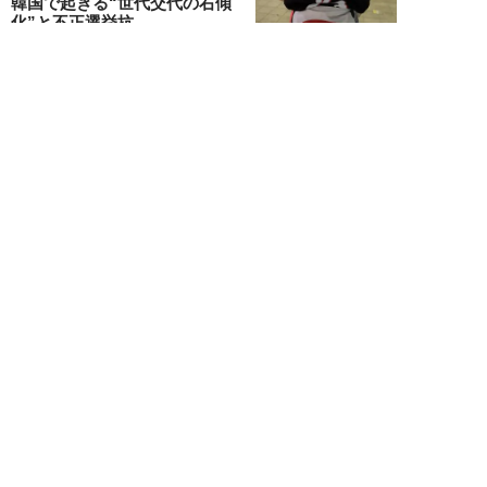
韓国で起きる“世代交代の右傾
化”と不正選挙抗...
安宿緑
NEW!
ニュース
2026年08月06日
上野アメ横の“一斉摘発”から3ヵ
月も…警告に従わない店舗が後を
絶たず「路上...
デヤブロウ
NEW!
ニュース
2026年08月06日
値上げでも強い「チョコモナカジ
ャンボ」に対し、「パピコ」は減
収…「定番アイ...
不破聡
NEW!
ニュース
2026年08月05日