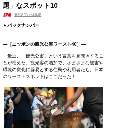
題」なスポット10
週刊SPA！編集部
バックナンバー
―［
ニッポンの観光公害ワースト40
］―
最近、「観光公害」という言葉を見聞きするこ
とが増えた。観光客の増加で、さまざまな被害や
環境の変化に辟易とする住民や利用者たち。日本
のワーストスポットはここだった！