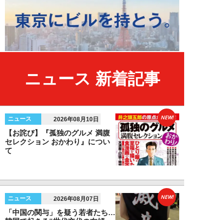
ニュース 新着記事
NEW!
ニュース
2026年08月10日
【お詫び】『孤独のグルメ 満腹
セレクション おかわり』につい
て
NEW!
ニュース
2026年08月07日
「中国の関与」を疑う若者たち…