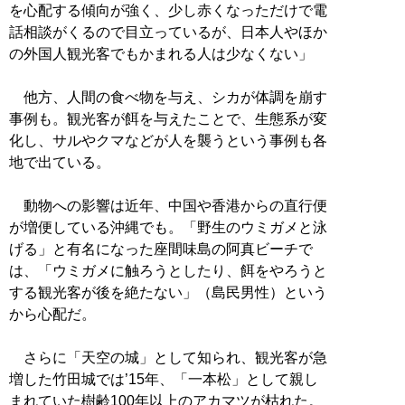
を心配する傾向が強く、少し赤くなっただけで電
話相談がくるので目立っているが、日本人やほか
の外国人観光客でもかまれる人は少なくない」
他方、人間の食べ物を与え、シカが体調を崩す
事例も。観光客が餌を与えたことで、生態系が変
化し、サルやクマなどが人を襲うという事例も各
地で出ている。
動物への影響は近年、中国や香港からの直行便
が増便している沖縄でも。「野生のウミガメと泳
げる」と有名になった座間味島の阿真ビーチで
は、「ウミガメに触ろうとしたり、餌をやろうと
する観光客が後を絶たない」（島民男性）という
から心配だ。
さらに「天空の城」として知られ、観光客が急
増した竹田城では’15年、「一本松」として親し
まれていた樹齢100年以上のアカマツが枯れた。