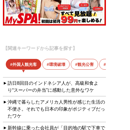
【関連キーワードから記事を探す】
外国人観光客
環境破壊
観光公害
観光客
訪日8回目のインドネシア人が、高級和食よ
り“スーパーの弁当”に感動した意外なワケ
沖縄で暮らしたアメリカ人男性が感じた生活の
不便さ。それでも日本の印象がポジティブだっ
たワケ
新幹線に乗った会社員が「目的地の駅で下車で