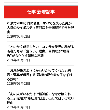
仕事 新着記事
25歳で2000万円の借金…すべてを失った男が
人気のルイボスティ専門店を全国展開できた理
由
2026年08月02日
「とにかく成長したい」コンサル業界に群がる
若者たちが「危うい」理由。目的なき“成長
教”がもたらす残酷な末路
2026年08月02日
「お局が孫のようにかわいがってくれた」納
言・薄幸が伝授する“職場の厄介者を手なずけ
る技術”
2026年08月02日
「あの人がいるだけで精神的になぜか削られ
る…」職場の“毒社員”は追い出してはいけない
理由
2026年08月01日