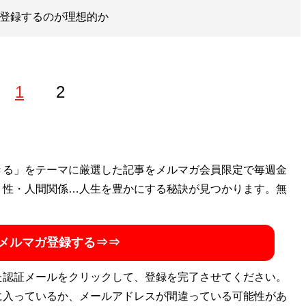
士登録するのが理想的か
1
2
ゴン桜財団」評議員。 1997年生まれ。世帯年収300万円台
きる」をテーマに厳選した記事をメルマガ会員限定で毎週金
を編み出し、一浪の末東大合格を果たす。著書に最小コスト
・性・人間関係…人生を豊かにする秘訣が見つかります。無
式節約勉強法
』、膨大な範囲と量の受験勉強をする中で気が
い方」を解説した『
東大式時間術
』など。
株式会社カルペ・
メルマガ登録する⇒⇒
ネスタイルの勉強法」などを伝える。MENSA会員。（Xア
た認証メールをクリックして、登録を完了させてください。
に入っているか、メールアドレスが間違っている可能性があ