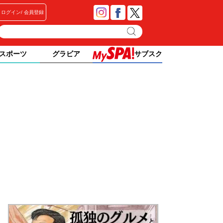
ログイン
会員登録
スポーツ
グラビア
サブスク