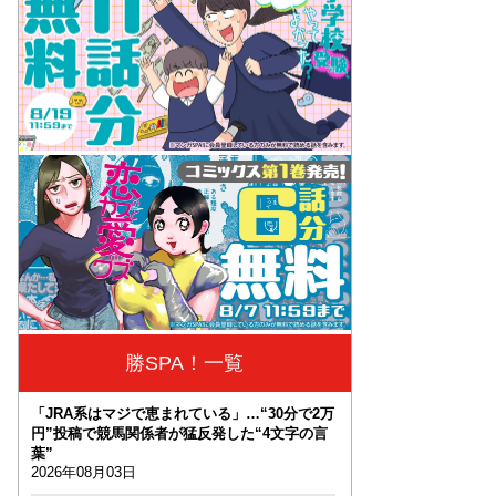
勝SPA！一覧
「JRA系はマジで恵まれている」…“30分で2万
円”投稿で競馬関係者が猛反発した“4文字の言
葉”
2026年08月03日