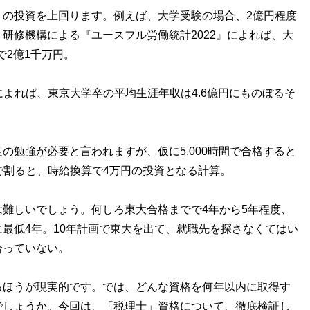
の投資を上回ります。例えば、大学受験の場合、2億円程度
研修機構による『ユースフル労働統計2022』によれば、大
で2億1千万円。
よれば、東京大学卒の平均生涯年収は4.6億円にものぼるそ
程度の勉強が必要と言われますが、仮に5,000時間で合格すると
間で割ると、時給換算で4万円の投資となる計算。
難しいでしょう。何しろ東大合格までで4年から5年程度、
最低4年。10年計画で東大を出て、就職先を探さなくてはい
合っていない。
ほうが現実的です。では、どんな資格を何年以内に取得す
でしょうか。今回は、「税理士」資格について、徹底検証し