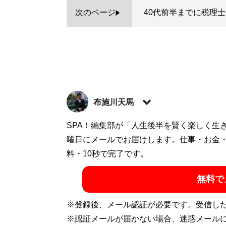
次のページ
40代前半までに税理
布施川天馬
著述家、教育ライター。 一般財団法人「ドラ
SPA！編集部が「人生後半を賢く楽しく生
の家庭に生まれながらも、効率的な勉強法
曜日にメールでお届けします。仕事・お金
で結果を出すノウハウを体系化した『
料・10秒で完了です。
東大
ついた「コスパを極限まで高める時間の使
無料で
ディエム
にて、お金と時間をかけない「省エ
カウント:
@Temma_Fusegawa
）
※登録後、メール認証が必要です。受信し
※認証メールが届かない場合、迷惑メール