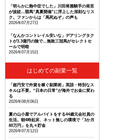
「明らかに熱中症でした」川田将雅騎手の発言
が波紋…競馬“真夏開催”に浮上した深刻なリス
ク。ファンからは「馬死ぬぞ」の声も
2026年07月27日
「なんかコントレイル安いな」デアリングタク
トが3.3億円の陰で…無敗三冠馬がセレクトセ
ールで明暗
2026年07月15日
はじめての副業一覧
「超円安で外貨を稼ぐ副業術」英語・特別なス
キルは不要。“日本の日常”が海外でお金に変わ
る
2026年08月06日
夏の山小屋でアルバイトをする44歳元会社員の
生活。朝4時起床、ネット無しの環境で「3か月
80万円」を丸々貯金
2026年07月12日