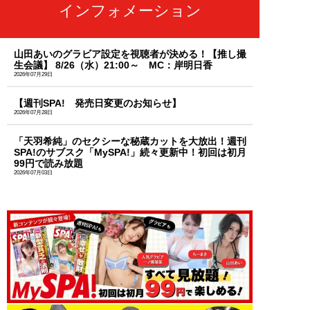
インフォメーション
山田あいのグラビア設定を視聴者が決める！【推し撮
生会議】 8/26（水）21:00～ MC：岸明日香
2026年07月29日
【週刊SPA! 発売日変更のお知らせ】
2026年07月28日
「天羽希純」のセクシーな秘蔵カットを大放出！週刊
SPA!のサブスク「MySPA!」続々更新中！初回は初月
99円で読み放題
2026年07月03日