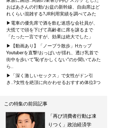
家族に困惑...周囲の乗客が内心“スカッ”とした
おばあさんの行動/お盆の新幹線、自由席はど
れくらい混雑する?JR利用実績を調べてみた
▶電車の優先席で酒を飲む迷惑な会社員が、
大慌てで頭を下げて高齢者に席を譲るまで
「たった一言ですが、効果は絶大でした」
▶【動画あり】「ノーブラ散歩」Hカップ
Youtuberを直撃!おっぱいが揺れ、透け乳首で
街中を歩いて“恥ずかしくない”のか聞いてみた
ら...
▶「深く激しいセックス」で女性がドン引
き...?女性を絶頂に向かわせるおすすめ体位3つ
この特集の前回記事
「再び消費者行動は凍
りつく」政治経済学