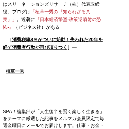
はスリーネーションズリサーチ（株）代表取締
役。ブログは
「植草一秀の『知られざる真
実』」
。近著に
『日本経済撃墜-政策逆噴射の恐
怖-』
―［
消費税率8％がついに始動！失われた20年を
経て消費者行動が再び凍りつく
］―
植草一秀
SPA！編集部が「人生後半を賢く楽しく生きる」
をテーマに厳選した記事をメルマガ会員限定で毎
週金曜日にメールでお届けします。仕事・お金・