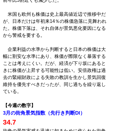
前年比3割近くも減少した。
米国も欧州も株価は史上最高値近辺で推移中だ
が、日本だけは年初来14％の株価急落に見舞われ
た。株価下落は、それ自体が景気悪化要因になる
から警戒を要する。
企業利益の水準から判断すると日本の株価は大
幅に割安な水準にあり、株価が際限なく暴落する
ことは考えにくい。だが、経済が下り坂にあると
きに株価が上昇する可能性は低い。安倍政権は過
去の緊縮財政による失敗の教訓を生かし景気回復
維持を優先すべきだったが、同じ過ちを繰り返し
ている。
【今週の数字】
3月の街角景気指数（先行き判断DI）
34.7
街角の景気実感を迅速に知るために作られた街角