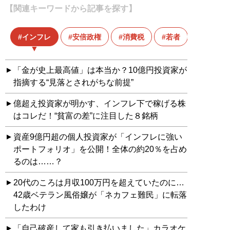
【関連キーワードから記事を探す】
インフレ
安倍政権
消費税
若者
雇用
「金が史上最高値」は本当か？10億円投資家が
指摘する“見落とされがちな前提”
億超え投資家が明かす、インフレ下で稼げる株
はコレだ！“貧富の差”に注目した８銘柄
資産9億円超の個人投資家が「インフレに強い
ポートフォリオ」を公開！全体の約20％を占め
るのは……？
20代のころは月収100万円を超えていたのに…
42歳ベテラン風俗嬢が「ネカフェ難民」に転落
したわけ
「自己破産して家も引き払いました」カラオケ