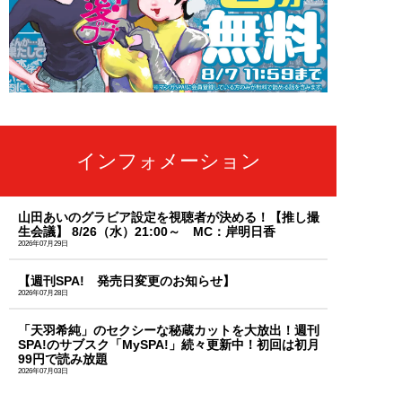
インフォメーション
山田あいのグラビア設定を視聴者が決める！【推し撮
生会議】 8/26（水）21:00～ MC：岸明日香
2026年07月29日
【週刊SPA! 発売日変更のお知らせ】
2026年07月28日
「天羽希純」のセクシーな秘蔵カットを大放出！週刊
SPA!のサブスク「MySPA!」続々更新中！初回は初月
99円で読み放題
2026年07月03日