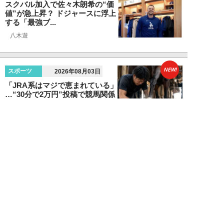
スクバル加入で佐々木朗希の“価
値”が急上昇？ ドジャースに浮上
する「最強ブ...
八木遊
NEW!
スポーツ
2026年08月03日
「JRA系はマジで恵まれている」
…“30分で2万円”投稿で競馬関係
者が猛反...
中川大河
NEW!
スポーツ
2026年07月30日
マリナーズ戦が試金石に…佐々木
朗希が「100マイル超えわずか1
球」でも絶賛...
八木遊