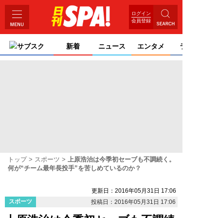
ログイン
会員登録
サブスク
新着
ニュース
エンタメ
ライフ
トップ
スポーツ
上原浩治は今季初セーブも不調続く。
何が“チーム最年長投手”を苦しめているのか？
更新日：2016年05月31日 17:06
スポーツ
投稿日：2016年05月31日 17:06