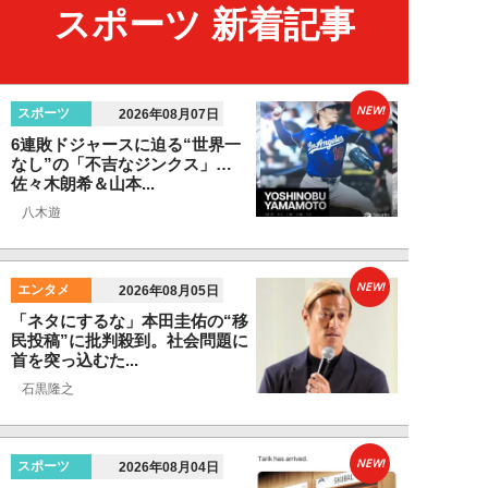
スポーツ 新着記事
NEW!
スポーツ
2026年08月07日
6連敗ドジャースに迫る“世界一
なし”の「不吉なジンクス」…
佐々木朗希＆山本...
八木遊
NEW!
エンタメ
2026年08月05日
「ネタにするな」本田圭佑の“移
民投稿”に批判殺到。社会問題に
首を突っ込むた...
石黒隆之
NEW!
スポーツ
2026年08月04日