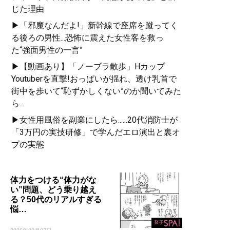
じた理由
▶「邪魔なんだよ!」新幹線で座席を蹴ってく
る後ろの男性...恐怖に震えた女性客を救っ
た“強面男性の一言”
▶【動画あり】「ノーブラ散歩」Hカップ
Youtuberを直撃!おっぱいが揺れ、透け乳首で
街中を歩いて“恥ずかしくない”のか聞いてみた
ら...
▶女性用風俗を副業にしたら......20代消防士が
「3万円の実技研修」で学んだエロ演出と裏オ
プの実態
体力をつける“体力がな
い”問題、どう乗り越え
る？50代のリアルすぎる
悩…