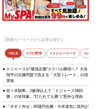
【関連キーワードから記事を探す】
MLB
プロ野球
メジャーリーグ
レッドソック
ドジャースが“最強左腕”スクバル獲得へ？ 大谷
翔平の左膝問題で高まる「大型トレード」の現
実味
佐々木朗希、2被弾以上で「ドジャース5戦5
勝」の珍現象…“打たれても勝つ”意外な理由
「今すぐ外せ」85億円右腕・今井達也に批判が