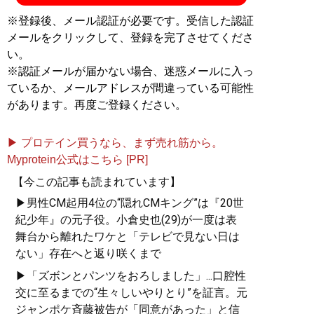
※登録後、メール認証が必要です。受信した認証
メールをクリックして、登録を完了させてくださ
い。
※認証メールが届かない場合、迷惑メールに入っ
ているか、メールアドレスが間違っている可能性
があります。再度ご登録ください。
▶ プロテイン買うなら、まず売れ筋から。
Myprotein公式はこちら [PR]
【今この記事も読まれています】
▶男性CM起用4位の“隠れCMキング”は『20世
紀少年』の元子役。小倉史也(29)が一度は表
舞台から離れたワケと「テレビで見ない日は
ない」存在へと返り咲くまで
▶「ズボンとパンツをおろしました」...口腔性
交に至るまでの“生々しいやりとり”を証言。元
ジャンポケ斉藤被告が「同意があった」と信