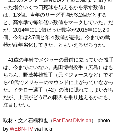
った場合いくつ四死球を与えるかを示す数値）
は、1.3個。今年のリーグ平均が3.2個だとする
と、高水準で毎年低い数値をマークしていた。だ
が、2014年に1.1個だった数字が2015年には2.0
個、今年は2.7個と年々数値が悪化。今までの武
器が経年劣化してきた、ともいえるだろうか。
41歳の年齢でメジャーの最前に立っていた投手
は、今までにいない。黒田博樹投手（広島）はも
ちろん、野茂英雄投手（元ドジャースなど）です
ら40代でメジャーのマウンドに上がっていなかっ
た。イチロー選手（42）の陰に隠れてしまいがち
だが、上原がどう己の限界を乗り越えるかにも、
注目したい。
取材・文／石橋和也（
Far East Division
） photo
by
WEBN-TV