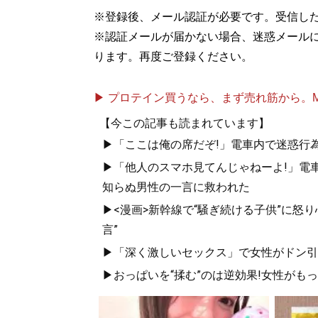
※登録後、メール認証が必要です。受信し
※認証メールが届かない場合、迷惑メール
ります。再度ご登録ください。
▶ プロテイン買うなら、まず売れ筋から。Mypr
【今この記事も読まれています】
▶「ここは俺の席だぞ!」電車内で迷惑行
▶「他人のスマホ見てんじゃねーよ!」電車
知らぬ男性の一言に救われた
▶<漫画>新幹線で“騒ぎ続ける子供”に怒り
言”
▶「深く激しいセックス」で女性がドン引き
▶おっぱいを“揉む”のは逆効果!女性がも