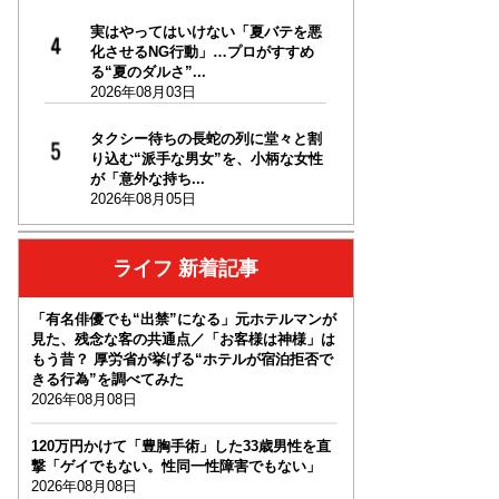
実はやってはいけない「夏バテを悪
化させるNG行動」…プロがすすめ
る“夏のダルさ”...
2026年08月03日
タクシー待ちの長蛇の列に堂々と割
り込む“派手な男女”を、小柄な女性
が「意外な持ち...
2026年08月05日
ライフ 新着記事
「有名俳優でも“出禁”になる」元ホテルマンが
見た、残念な客の共通点／「お客様は神様」は
もう昔？ 厚労省が挙げる“ホテルが宿泊拒否で
きる行為”を調べてみた
2026年08月08日
120万円かけて「豊胸手術」した33歳男性を直
撃「ゲイでもない。性同一性障害でもない」
2026年08月08日