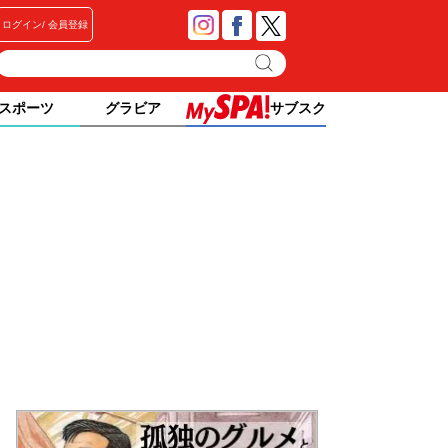
ログイン
会員登録
スポーツ
グラビア
サブスク