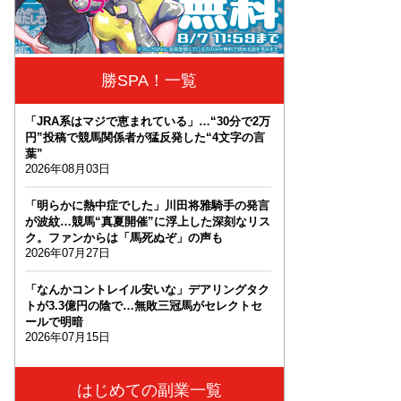
勝SPA！一覧
「JRA系はマジで恵まれている」…“30分で2万
円”投稿で競馬関係者が猛反発した“4文字の言
葉”
2026年08月03日
「明らかに熱中症でした」川田将雅騎手の発言
が波紋…競馬“真夏開催”に浮上した深刻なリス
ク。ファンからは「馬死ぬぞ」の声も
2026年07月27日
「なんかコントレイル安いな」デアリングタク
トが3.3億円の陰で…無敗三冠馬がセレクトセ
ールで明暗
2026年07月15日
はじめての副業一覧