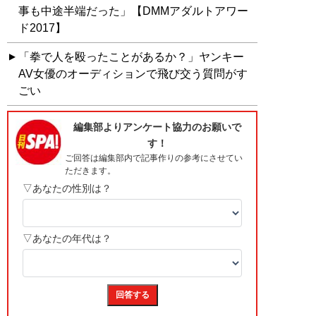
事も中途半端だった」【DMMアダルトアワー
ド2017】
「拳で人を殴ったことがあるか？」ヤンキー
AV女優のオーディションで飛び交う質問がす
ごい