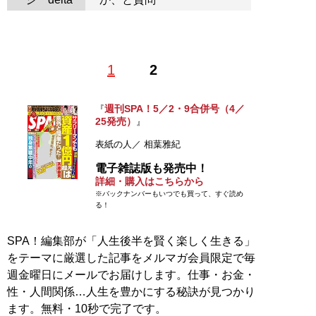
1
2
週刊SPA！5／2・9合併号（4／
『
25発売）
』
表紙の人／ 相葉雅紀
電子雑誌版も発売中！
詳細・購入はこちらから
※バックナンバーもいつでも買って、すぐ読め
る！
SPA！編集部が「人生後半を賢く楽しく生きる」
をテーマに厳選した記事をメルマガ会員限定で毎
週金曜日にメールでお届けします。仕事・お金・
性・人間関係…人生を豊かにする秘訣が見つかり
ます。無料・10秒で完了です。