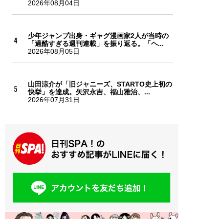
2026年08月04日
少年ジャンプ出身・ギャグ漫画家2人が当時の
「過酷すぎる週刊連載」を振り返る。「ヘ...
2026年08月05日
山田涼介が「旧ジャニーズ、STARTO史上初の
快挙」を達成。矢沢永吉、福山雅治、...
2026年07月31日