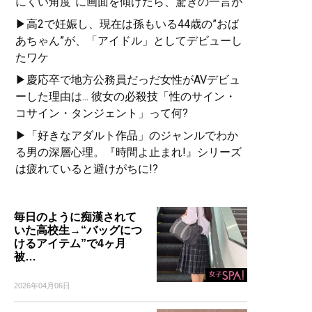
にくい角度”に画面を傾けたら、驚きの一言が
▶高2で妊娠し、現在は孫もいる44歳の”おば
あちゃん”が、「アイドル」としてデビューし
たワケ
▶慶応卒で地方公務員だっだ女性がAVデビュ
ーした理由は... 彼女の必殺技「性のサイン・
コサイン・タンジェント」って何?
▶「好きなアダルト作品」のジャンルでわか
る男の深層心理。『時間よ止まれ!』シリーズ
は疲れていると避けがちに!?
毎日のように痴漢されて
いた高校生→“バッグにつ
けるアイテム”で4ヶ月
被…
2026年04月06日