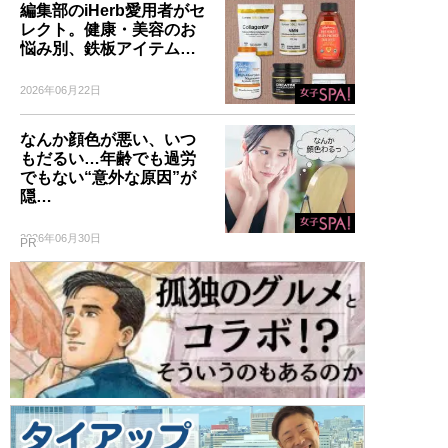
編集部のiHerb愛用者がセ
レクト。健康・美容のお
悩み別、鉄板アイテム…
2026年06月22日
なんか顔色が悪い、いつ
もだるい…年齢でも過労
でもない“意外な原因”が
隠…
2026年06月30日
PR