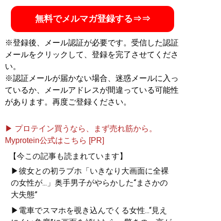
無料でメルマガ登録する⇒⇒
※登録後、メール認証が必要です。受信した認証
メールをクリックして、登録を完了させてくださ
い。
※認証メールが届かない場合、迷惑メールに入っ
ているか、メールアドレスが間違っている可能性
があります。再度ご登録ください。
▶ プロテイン買うなら、まず売れ筋から。
Myprotein公式はこちら [PR]
【今この記事も読まれています】
▶彼女との初ラブホ「いきなり大画面に全裸
の女性が...」奥手男子がやらかした“まさかの
大失態”
▶電車でスマホを覗き込んでくる女性...“見え