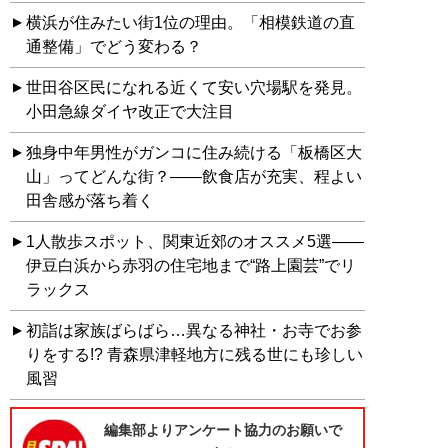
横浜が住みたい街1位の理由。「相模鉄道の直
通整備」でどう変わる？
世田谷区民になれる近くて安い穴場駅を発見。
小田急線ダイヤ改正で大注目
独身中年男性がガンコに住み続ける「板橋区大
山」ってどんな街？――飲食店が充実、程よい
田舎感が落ち着く
1人散歩スポット、関東近郊のオススメ5選――
伊豆白浜から赤羽の住宅地まで“路上園芸”でリ
ラックス
初詣は家族ばらばら…異なる神社・お寺でお参
りをする!? 青森県津軽地方に残る世にも珍しい
風習