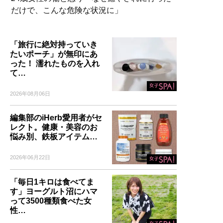
だけで、こんな危険な状況に」
「旅行に絶対持っていき
たいポーチ」が無印にあ
った！ 濡れたものを入れ
て…
2026年08月06日
編集部のiHerb愛用者がセ
レクト。健康・美容のお
悩み別、鉄板アイテム…
2026年06月22日
「毎日1キロは食べてま
す」ヨーグルト沼にハマ
って3500種類食べた女
性…