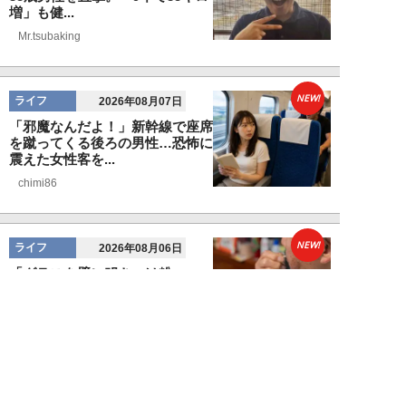
増」も健...
Mr.tsubaking
NEW!
ライフ
2026年08月07日
「邪魔なんだよ！」新幹線で座席
を蹴ってくる後ろの男性…恐怖に
震えた女性客を...
chimi86
NEW!
ライフ
2026年08月06日
「グラスを壁に叩きつけ粉々
に…」居酒屋で大暴走する高齢男
性。被害届を出され...
高橋マナブ
NEW!
ライフ
2026年08月06日