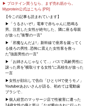
▶ プロテイン買うなら、まず売れ筋から。
Myprotein公式はこちら [PR]
【今この記事も読まれています】
▶「うるさいぞ!」電車で赤ちゃんに怒鳴る
男。注意した女性が絶句した、隣に座る母親
が放った“衝撃の一言”
▶「邪魔なんだよ!」新幹線で座席を蹴ってく
る後ろの男性...恐怖に震えた女性客を救っ
た“強面男性の一言”
▶「お姉さんじゃなくて...」バスで高齢男性に
譲った席を“横取りする女性”に高校生が放った
一言
▶女性が顔出しで告白「ひとりHで使うモノ」
Youtuberあおいさんが語る、初めては電動歯
ブラシで...
▶個人経営のマッサージ店で性被害に遭った
24歳女性の傷と怒り「なぜ癒やされに行った