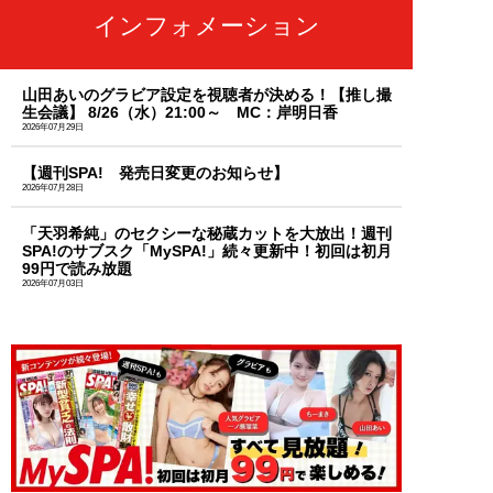
インフォメーション
山田あいのグラビア設定を視聴者が決める！【推し撮
生会議】 8/26（水）21:00～ MC：岸明日香
2026年07月29日
【週刊SPA! 発売日変更のお知らせ】
2026年07月28日
「天羽希純」のセクシーな秘蔵カットを大放出！週刊
SPA!のサブスク「MySPA!」続々更新中！初回は初月
99円で読み放題
2026年07月03日