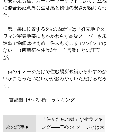
や安い定食屋、スーパーマーケットもあり、立地
に似合わぬ意外な生活感と物価の安さが感じられ
た。
都庁裏に位置する5位の西新宿は「好立地でタ
ワマン密集地帯にもかかわらず高級スーパーも未
進出で物価は控えめ。住人もそこまでハイソでは
ない」（西新宿在住歴3年・自営業）との証言
が。
街のイメージだけで住む場所候補から外すのが
いかにもったいないかがおわかりいただけるだろ
う。
「住んだら地獄」な街ランキ
次の記事
ング――TVのイメージとは大