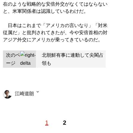
在のような戦略的な安倍外交がなくてはならない
と、米軍関係者は認識しているわけだ。
日本はこれまで「アメリカの言いなり」「対米
従属だ」と批判されてきたが、今や安倍首相の対
アジア外交にアメリカが乗ってきているのだ。
次のペ
北朝鮮有事に連動して尖閣占
ージ
領も
江崎道朗
（えざき・みちお）1962年、東京都生まれ。九州大学文
1
2
学部哲学科卒業後、石原慎太郎衆議院議員の政策担当秘
書など、複数の国会議員政策スタッフを務め、安全保障