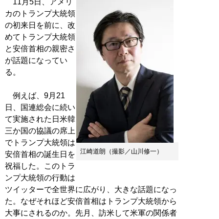
11月5日、アメリ
カのトランプ大統領
の初来日を前に、改
めてトランプ大統領
と安倍首相の親密さ
が話題になってい
る。
例えば、9月21
日、国連総会に続い
て実施された日米韓
三か国の協議の席上
でトランプ大統領は
江崎道朗（撮影／山川修一）
安倍首相の誕生日を
祝福した。このトラ
ンプ大統領の行動は
ツイッターで全世界に広がり、大きな話題になっ
た。なぜそれほど安倍首相はトランプ大統領から
大事にされるのか。先月、訪米して米軍の関係者