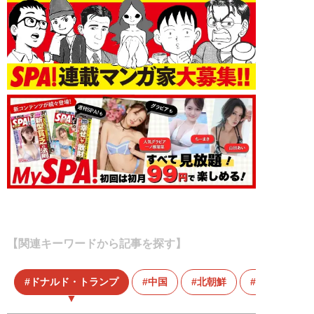
【関連キーワードから記事を探す】
ドナルド・トランプ
中国
北朝鮮
国際情勢