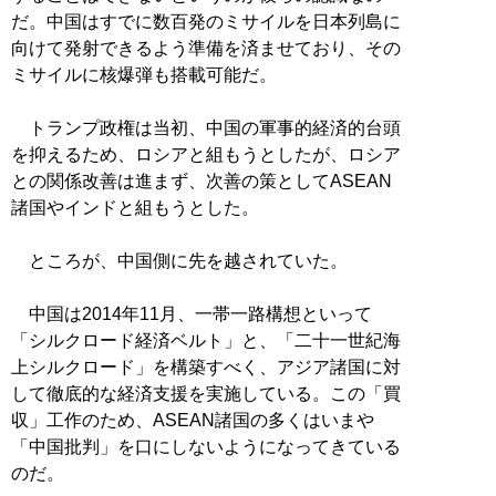
だ。中国はすでに数百発のミサイルを日本列島に
向けて発射できるよう準備を済ませており、その
ミサイルに核爆弾も搭載可能だ。
トランプ政権は当初、中国の軍事的経済的台頭
を抑えるため、ロシアと組もうとしたが、ロシア
との関係改善は進まず、次善の策としてASEAN
諸国やインドと組もうとした。
ところが、中国側に先を越されていた。
中国は2014年11月、一帯一路構想といって
「シルクロード経済ベルト」と、「二十一世紀海
上シルクロード」を構築すべく、アジア諸国に対
して徹底的な経済支援を実施している。この「買
収」工作のため、ASEAN諸国の多くはいまや
「中国批判」を口にしないようになってきている
のだ。