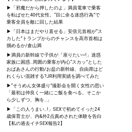
▶「邪魔だから押したのよ」満員電車で乗客
’17年、トランプ米大統領は中国を競争相手とみなす
を転ばせた40代女性。“目に余る迷惑行為”で
「国家安全保障戦略」を策定し、中国に貿易戦争を仕掛
乗客全員を敵に回した結果
けた。日本は「米中対立」の狭間にありながら、明確な
▶「日本はまだやり直せる」安倍元首相が“ス
戦略を持ち合わせていない。そもそも中国を「脅威」だ
カした”トランプからのチャンスを高市首相は
と明言すらしていないのだ。
掴めるか/倉山満
日本の経済安全保障を確立するためには、国際情勢を
▶満員の新幹線で子供が「座りたい~!」迷惑
正確に分析し、時代に即した戦略立案が喫緊の課題であ
家族に困惑...周囲の乗客が内心“スカッ”とした
る。江崎氏の最新刊『
インテリジェンスで読み解く 米中
おばあさんの行動/お盆の新幹線、自由席はど
と経済安保
』は、公刊情報を読み解くことで日本のある
れくらい混雑する?JR利用実績を調べてみた
べき「対中戦略」「経済安全保障」について独自の視座
▶“そうめん女体盛り”撮影会を開く女性の思い
を提供している。江崎氏の正鵠を射た分析で、インテリ
「最初は仲良く一緒にご飯を食べる。そこか
ジェンスに関する実践的な入門書として必読の一冊と言
えよう。
ら少しずつ、胸を...」
▶「この人うまい...!」SEXで初めてイった24
記事一覧へ
歳保育士が、内&外2点責めされた体験を告白
【私の過去イチSEX報告2】