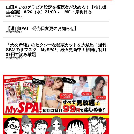
山田あいのグラビア設定を視聴者が決める！【推し撮
生会議】 8/26（水）21:00～ MC：岸明日香
2026年07月29日
【週刊SPA! 発売日変更のお知らせ】
2026年07月28日
「天羽希純」のセクシーな秘蔵カットを大放出！週刊
SPA!のサブスク「MySPA!」続々更新中！初回は初月
99円で読み放題
2026年07月03日