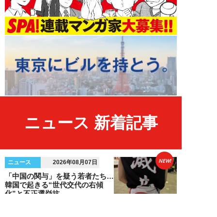
ニュース 新着記事
NEW!
ニュース
2026年08月07日
「中国の関与」を疑う若者たち…
韓国で起きる“世代交代の右傾
化”と不正選挙抗...
安宿緑