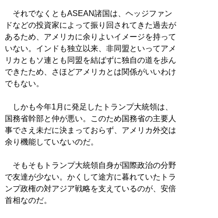
それでなくともASEAN諸国は、ヘッジファン
ドなどの投資家によって振り回されてきた過去が
あるため、アメリカに余りよいイメージを持って
いない。インドも独立以来、非同盟といってアメ
リカともソ連とも同盟を結ばずに独自の道を歩ん
できたため、さほどアメリカとは関係がいいわけ
でもない。
しかも今年1月に発足したトランプ大統領は、
国務省幹部と仲が悪い。このため国務省の主要人
事でさえ未だに決まっておらず、アメリカ外交は
余り機能していないのだ。
そもそもトランプ大統領自身が国際政治の分野
で友達が少ない。かくして途方に暮れていたトラ
ンプ政権の対アジア戦略を支えているのが、安倍
首相なのだ。