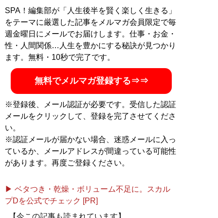
やインテリジェンス、近現代史研究に従事。主な著書に
SPA！編集部が「人生後半を賢く楽しく生きる」
『
知りたくないではすまされない
』(KADOKAWA)、『
コ
をテーマに厳選した記事をメルマガ会員限定で毎
ミンテルンの謀略と日本の敗戦
』『
日本占領と「敗戦革
週金曜日にメールでお届けします。仕事・お金・
命」の危機
』『
朝鮮戦争と日本・台湾「侵略」工作
』
性・人間関係…人生を豊かにする秘訣が見つかり
『
緒方竹虎と日本のインテリジェンス
』(いずれもPHP新
ます。無料・10秒で完了です。
書)、『
日本外務省はソ連の対米工作を知っていた
』『
イ
ンテリジェンスで読み解く 米中と経済安保
』(いずれも
無料でメルマガ登録する⇒⇒
扶桑社)ほか多数。
公式サイト
、ツイッター
@ezakimichio
※登録後、メール認証が必要です。受信した認証
メールをクリックして、登録を完了させてくださ
『
インテリジェンスで読み解く 米中と経済安
い。
保
』
※認証メールが届かない場合、迷惑メールに入っ
ているか、メールアドレスが間違っている可能性
経済的安全をいかに守るか？
があります。再度ご登録ください。
▶ ベタつき・乾燥・ボリューム不足に。スカル
プDを公式でチェック [PR]
経済的安全をいかに守るか？実践的な入門書が発売！
【今この記事も読まれています】