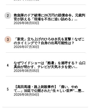
救急隊のドア破壊に26万円の賠償命令。元裁判
官が訴える「現場を不当に追い詰める」...
2026年08月03日
「新党」立ち上げのひろゆき氏を直撃！なぜこ
のタイミングで？自身の出馬可能性は？
2026年07月30日
なぜワイドショーは「酷暑」を連呼する？ 山口
真由が明かす、テレビが天気ネタを使い...
2026年08月05日
【高田馬場・路上刺殺事件】「痛い、やめ
て…」法廷で公開された“生々しい音声”…懲...
2026年08月04日