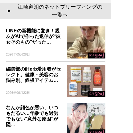
江崎道朗のネットブリーフィングの
▲
一覧へ
LINEの新機能に驚き！親
友がAIで作った返信が“彼
女そのもの”だった…
2026年05月28日
編集部のiHerb愛用者がセ
レクト。健康・美容のお
悩み別、鉄板アイテム…
2026年06月22日
なんか顔色が悪い、いつ
もだるい…年齢でも過労
でもない“意外な原因”が
隠…