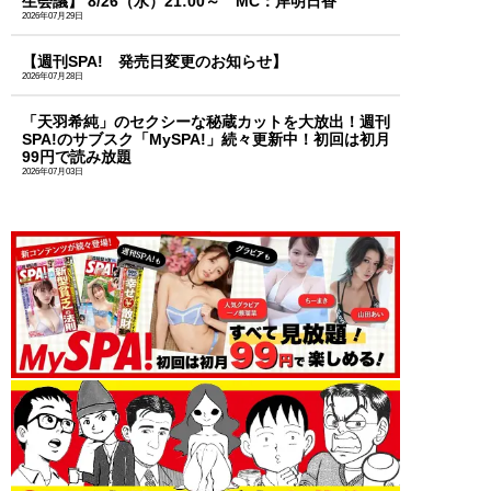
生会議】 8/26（水）21:00～ MC：岸明日香
2026年07月29日
【週刊SPA! 発売日変更のお知らせ】
2026年07月28日
「天羽希純」のセクシーな秘蔵カットを大放出！週刊
SPA!のサブスク「MySPA!」続々更新中！初回は初月
99円で読み放題
2026年07月03日