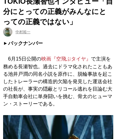
TOKIO長瀬智也インタビュー「自
分にとっての正義がみんなにと
っての正義ではない」
中村裕一
バックナンバー
6月15日公開の
映画『空飛ぶタイヤ』
で主演を
務める長瀬智也。過去にドラマ化されたこともあ
る池井戸潤の同名小説を原作に、脱輪事故を起こ
したトレーラーの構造的欠陥を発見した運送会社
の社長が、事実の隠蔽とリコール逃れを目論む大
手自動車会社に単身闘いを挑む、骨太のヒューマ
ン・ストーリーである。