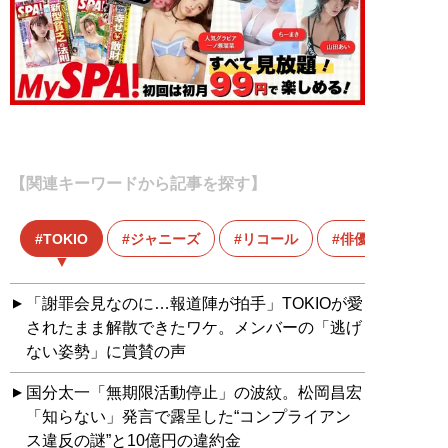
【関連キーワードから記事を探す】
TOKIO
ジャニーズ
リコール
俳優
「謝罪会見なのに…報道陣が拍手」TOKIOが愛
されたまま解散できたワケ。メンバーの「逃げ
ない姿勢」に賞賛の声
国分太一「無期限活動停止」の波紋。松岡昌宏
「知らない」発言で露呈した“コンプライアン
ス違反の謎”と10億円の違約金