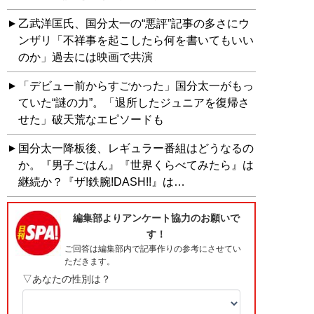
乙武洋匡氏、国分太一の“悪評”記事の多さにウ
ンザリ「不祥事を起こしたら何を書いてもいい
のか」過去には映画で共演
「デビュー前からすごかった」国分太一がもっ
ていた“謎の力”。「退所したジュニアを復帰さ
せた」破天荒なエピソードも
国分太一降板後、レギュラー番組はどうなるの
か。『男子ごはん』『世界くらべてみたら』は
継続か？『ザ!鉄腕!DASH!!』は…