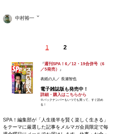
中村裕一
株式会社ラーニャ代表取締役。ドラマや映画の執筆を行
1
2
うライター。Xアカウント：
@Yuichitter
記事一覧へ
週刊SPA！6／12・19合併号（6
『
／5発売）
』
表紙の人／ 長瀬智也
電子雑誌版も発売中！
詳細・購入はこちらから
※バックナンバーもいつでも買って、すぐ読め
る！
SPA！編集部が「人生後半を賢く楽しく生きる」
をテーマに厳選した記事をメルマガ会員限定で毎