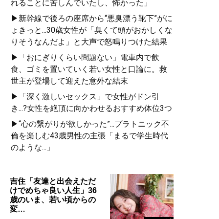
れることに苦しんでいたし、怖かった」
▶新幹線で後ろの座席から“悪臭漂う靴下”がに
ょきっと...30歳女性が「臭くて頭がおかしくな
りそうなんだよ」と大声で怒鳴りつけた結果
▶「おにぎりくらい問題ない」電車内で飲
食、ゴミを置いていく若い女性と口論に。救
世主が登場して迎えた意外な結末
▶「深く激しいセックス」で女性がドン引
き...?女性を絶頂に向かわせるおすすめ体位3つ
▶“心の繋がりが欲しかった”...プラトニック不
倫を楽しむ43歳男性の主張「まるで学生時代
のような...」
吉住「友達と出会えただ
けでめちゃ良い人生」36
歳のいま、若い頃からの
変…