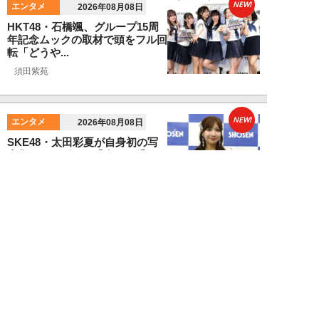
NEW!
エンタメ
2026年08月08日
HKT48・石橋颯、グループ15周
年記念ムックの取材で頭をフル回
転「どうや...
須田紫苑
NEW!
エンタメ
2026年08月08日
SKE48・太田彩夏が自身初の写
真集を猛アピール「今が一番かわ
いいって自信...
NEW!
エンタメ
2026年08月08日
「“隠れCMキング”と呼ばれるの
は…」男性CM起用4位・小倉史
也（29）が...
望月ふみ