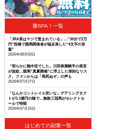
勝SPA！一覧
「JRA系はマジで恵まれている」…“30分で2万
円”投稿で競馬関係者が猛反発した“4文字の言
葉”
2026年08月03日
「明らかに熱中症でした」川田将雅騎手の発言
が波紋…競馬“真夏開催”に浮上した深刻なリス
ク。ファンからは「馬死ぬぞ」の声も
2026年07月27日
「なんかコントレイル安いな」デアリングタク
トが3.3億円の陰で…無敗三冠馬がセレクトセ
ールで明暗
2026年07月15日
はじめての副業一覧