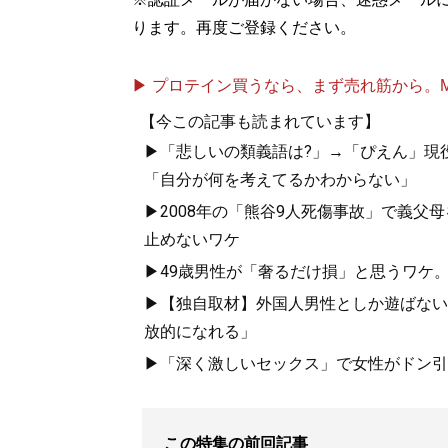
ります。再度ご登録ください。
▶ プロテイン買うなら、まず売れ筋から。Mypr
【今この記事も読まれています】
▶「悲しいの類義語は?」→「ぴえん」現
「自分が何を考えてるかわからない」
▶2008年の「熊谷9人死傷事故」で義
止めないワケ
▶49歳男性が「奢るだけ損」と思うワケ
▶【独自取材】外国人男性としか遊ばない
放的になれる」
▶「深く激しいセックス」で女性がドン引き
この特集の前回記事