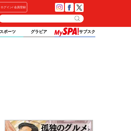
ログイン
会員登録
スポーツ
グラビア
サブスク