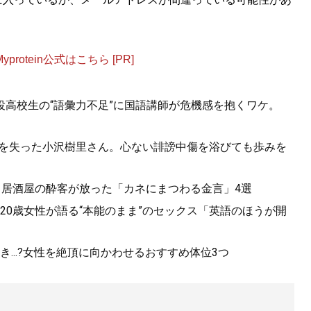
otein公式はこちら [PR]
役高校生の“語彙力不足”に国語講師が危機感を抱くワケ。
父母を失った小沢樹里さん。心ない誹謗中傷を浴びても歩みを
。居酒屋の酔客が放った「カネにまつわる金言」4選
20歳女性が語る“本能のまま”のセックス「英語のほうが開
...?女性を絶頂に向かわせるおすすめ体位3つ