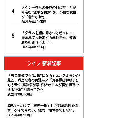
タクシー待ちの長蛇の列に堂々と割
り込む“派手な男女”を、小柄な女性
が「意外な持ち...
2026年08月05日
「グラスを壁に叩きつけ粉々に…」
居酒屋で大暴走する高齢男性。被害
届を出され「土下...
2026年08月06日
ライフ 新着記事
「有名俳優でも“出禁”になる」元ホテルマンが
見た、残念な客の共通点／「お客様は神様」は
もう昔？ 厚労省が挙げる“ホテルが宿泊拒否で
きる行為”を調べてみた
2026年08月08日
120万円かけて「豊胸手術」した33歳男性を直
撃「ゲイでもない。性同一性障害でもない」
2026年08月08日