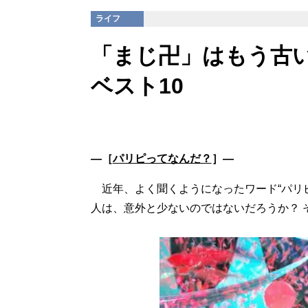
ライフ
「まじ卍」はもう古
ベスト10
―［
パリピってなんだ？
］―
近年、よく聞くようになったワード“パリ
人は、意外と少ないのではないだろうか？ 