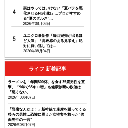
実はやってはいけない「夏バテを悪
化させるNG行動」…プロがすすめ
る“夏のダルさ”...
2026年08月03日
ユニクロ最新作「毎回完売が出るほ
ど人気」「高級感のある見栄え」絶
対に買い逃しては...
2026年08月04日
ライフ 新着記事
ラーメンを「年間800杯」を食す35歳男性を直
撃。「9年で35キロ増」も健康診断の数値は
「悪くない」
2026年08月07日
「邪魔なんだよ！」新幹線で座席を蹴ってくる
後ろの男性…恐怖に震えた女性客を救った“強
面男性の一言”
2026年08月07日