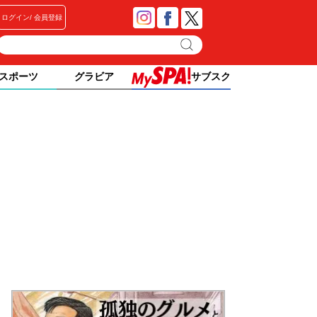
ログイン
会員登録
スポーツ
グラビア
サブスク