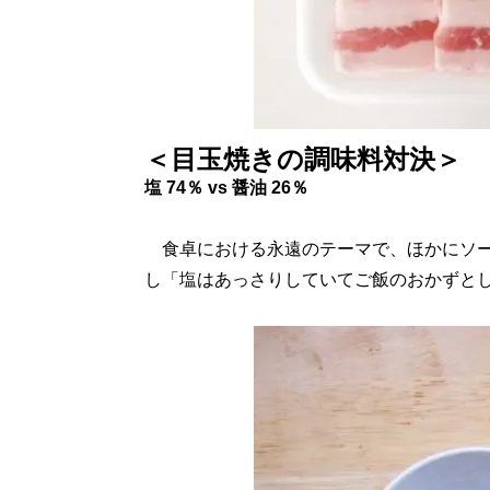
＜目玉焼きの調味料対決＞
塩 74％ vs 醤油 26％
食卓における永遠のテーマで、ほかにソー
し「塩はあっさりしていてご飯のおかずと