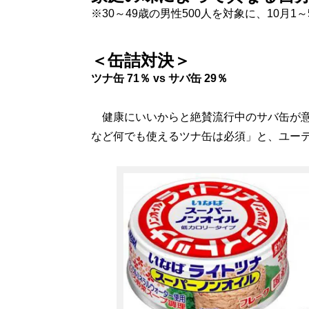
※30～49歳の男性500人を対象に、10月
＜缶詰対決＞
ツナ缶 71％ vs サバ缶 29％
健康にいいからと絶賛流行中のサバ缶が意
など何でも使えるツナ缶は必須」と、ユー