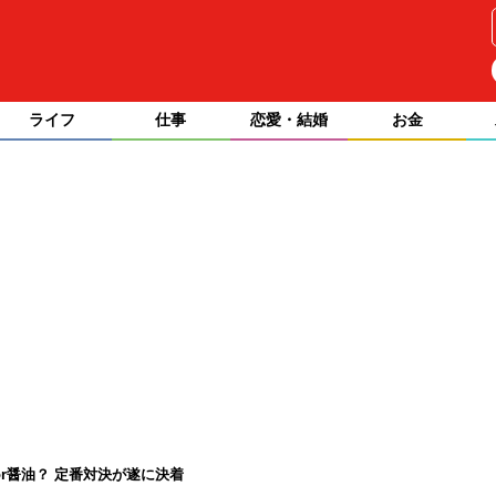
ライフ
仕事
恋愛・結婚
お金
or醤油？ 定番対決が遂に決着