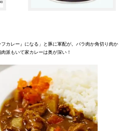
ーフカレー』になる」と豚に軍配が。バラ肉か角切り肉か
鶏肉派もいて家カレーは奥が深い！