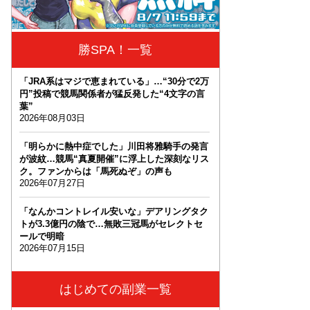
勝SPA！一覧
「JRA系はマジで恵まれている」…“30分で2万
円”投稿で競馬関係者が猛反発した“4文字の言
葉”
2026年08月03日
「明らかに熱中症でした」川田将雅騎手の発言
が波紋…競馬“真夏開催”に浮上した深刻なリス
ク。ファンからは「馬死ぬぞ」の声も
2026年07月27日
「なんかコントレイル安いな」デアリングタク
トが3.3億円の陰で…無敗三冠馬がセレクトセ
ールで明暗
2026年07月15日
はじめての副業一覧