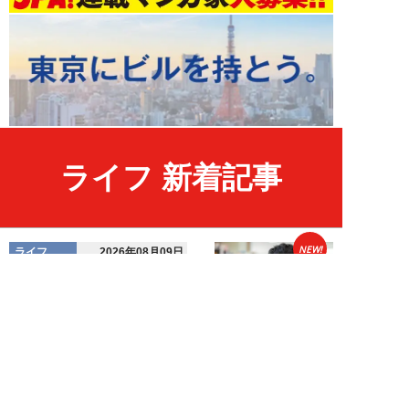
ライフ 新着記事
NEW!
ライフ
2026年08月09日
「低学歴なのに、勉強や読書が好
きなのは意味が分からない」
SNS炎上に東大出...
布施川天馬
NEW!
ライフ
2026年08月09日