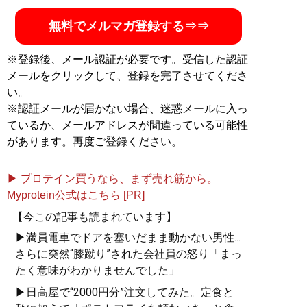
す「断糖高脂質食」をはじめ、栄養学や人類学にまで領
域を広め「脂で痩せる」という独自メソッドのブラッシ
無料でメルマガ登録する⇒⇒
ュアップに余念がない 。著書は『
なぜヒトは脂質で痩せ
るのか
』（扶桑社新書）、『
運動ゼロ空腹ゼロでもみる
※登録後、メール認証が必要です。受信した認証
みる痩せる ガチ速”脂”ダイエット
』、『
ガチ速“脂”ダ
メールをクリックして、登録を完了させてくださ
イエット 極上レシピ大全
』『
120歳まで元気に生きる
い。
最強のサプリ＆健康長寿術
』。公式X：金森重樹@ダイ
※認証メールが届かない場合、迷惑メールに入っ
エットonlineサロン
@ShigekiKanamori
ているか、メールアドレスが間違っている可能性
があります。再度ご登録ください。
記事一覧へ
▶ プロテイン買うなら、まず売れ筋から。
Myprotein公式はこちら [PR]
【今この記事も読まれています】
▶満員電車でドアを塞いだまま動かない男性...
さらに突然“膝蹴り”された会社員の怒り「まっ
たく意味がわかりませんでした」
▶日高屋で“2000円分”注文してみた。定食と