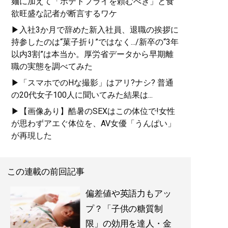
麺に加えて「ポテトフライを頼むべき」と食
欲旺盛な記者が断言するワケ
▶入社3か月で辞めた新入社員、退職の挨拶に
持参したのは“菓子折り”ではなく.../新卒の“3年
以内3割”は本当か。厚労省データから早期離
職の実態を調べてみた
▶「スマホでのHな撮影」はアリ?ナシ? 普通
の20代女子100人に聞いてみた結果は...
▶【画像あり】酷暑のSEXはこの体位で!女性
が思わずアエぐ体位を、AV女優「うんぱい」
が再現した
この連載の前回記事
偏差値や英語力もアッ
プ？「子供の糖質制
限」の効用を達人・金