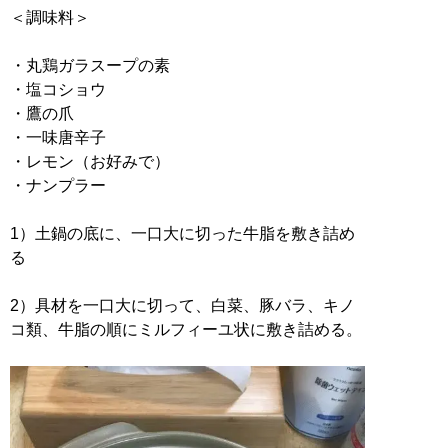
＜調味料＞
・丸鶏ガラスープの素
・塩コショウ
・鷹の爪
・一味唐辛子
・レモン（お好みで）
・ナンプラー
1）土鍋の底に、一口大に切った牛脂を敷き詰め
る
2）具材を一口大に切って、白菜、豚バラ、キノ
コ類、牛脂の順にミルフィーユ状に敷き詰める。