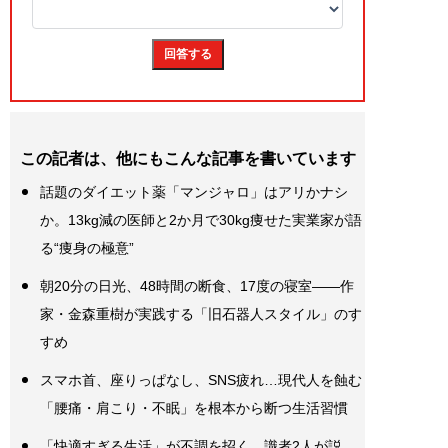
この記者は、他にもこんな記事を書いています
話題のダイエット薬「マンジャロ」はアリかナシ
か。13kg減の医師と2か月で30kg痩せた実業家が語
る“痩身の極意”
朝20分の日光、48時間の断食、17度の寝室——作
家・金森重樹が実践する「旧石器人スタイル」のす
すめ
スマホ首、座りっぱなし、SNS疲れ…現代人を蝕む
「腰痛・肩こり・不眠」を根本から断つ生活習慣
「快適すぎる生活」が不調を招く…識者2人が説