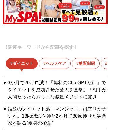
【関連キーワードから記事を探す】
ダイエット
ヘルスケア
糖質制限
金森重樹
3か月で20キロ減！「無料のChatGPTだけ」で
ダイエットを成功させた芸人を直撃。「相手が
人間だったらムリ」な減量メソッドに驚き
話題のダイエット薬「マンジャロ」はアリかナ
シか。13kg減の医師と2か月で30kg痩せた実業
家が語る“痩身の極意”