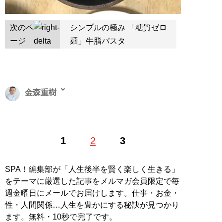
次のペ
シンプルの極み 「糖質ゼロ
ージ
麺」牛脂パスタ
金森重樹
行政書士・不動産投資顧問。東京大学法学部卒。25歳の
1
2
3
ときに1億2000万円の借金を負うも、マーケティング技
術を活用して35歳で完済。その後、行政書士として脱サ
ラし、現在は不動産、ホテル、福祉事業など年商100億
SPA！編集部が「人生後半を賢く楽しく生きる」
円の企業グループのオーナーに。マイナスから超富裕層
をテーマに厳選した記事をメルマガ会員限定で毎
へと這い上がる。「徹底して理詰めで事に当たる」のが
週金曜日にメールでお届けします。仕事・お金・
モットーで、長寿やダイエットに関心を持ち、わずか2
性・人間関係…人生を豊かにする秘訣が見つかり
か月で90kg→58kgの減量に成功。その理論の根幹を成
ます。無料・10秒で完了です。