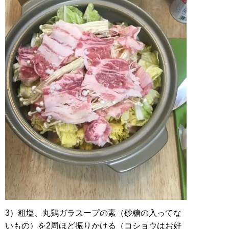
3）粗塩、丸鶏ガラスープの素（砂糖の入ってな
いもの）を2周ほど振りかける（コショウはお好