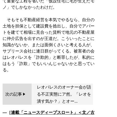
て重要な工程を省いた「仮設住宅に毛が生えたモ
ノ」でしかなかったわけだ。
そもそも不動産経営を本気でやるなら、自分の
土地を担保として建設費を捻出し、自分でアパー
トを建てて相場に見合った賃料で地元の不動産屋
に仲介広告を出すのが王道だ。こういったことに
知識がないか、または面倒くさいと考える人が、
サブリース会社に連日群がってくる。被害者の会
はレオパレスを「詐欺的」と断罪したが、私的に
はもう「詐欺」でもいいんじゃないかと思ってい
レオパレスのオーナー会が語
次の記事
る不正実態にア然。「レオを
潰す気か？」とオー...
―［
連載「ニュースディープスロート」＜文／古