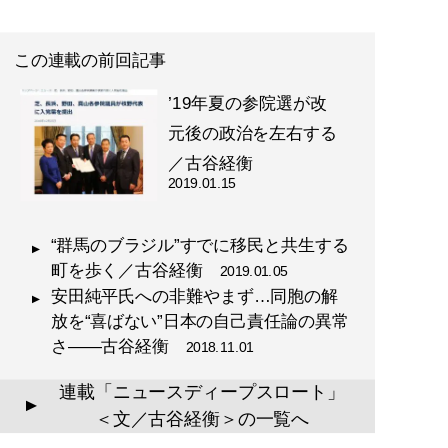
この連載の前回記事
’19年夏の参院選が改
元後の政治を左右する
／古谷経衡
2019.01.15
“群馬のブラジル”すでに移民と共生する
町を歩く／古谷経衡
2019.01.05
安田純平氏への非難やまず…同胞の解
放を“喜ばない”日本の自己責任論の異常
さ――古谷経衡
2018.11.01
連載「ニュースディープスロート」
▲
＜文／古谷経衡＞の一覧へ