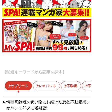
【関連キーワードから記事を探す】
サブリース
レオパレス
不動産
不動産投資
情弱高齢者を食い物にし続けた悪徳不動産業レ
オパレス21／古谷経衡