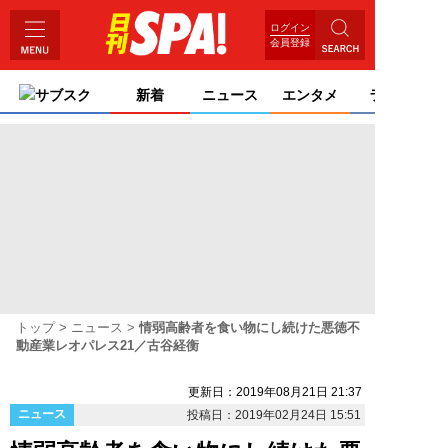
ログイン
会員登録
サブスク
新着
ニュース
エンタメ
ライフ
トップ
ニュース
情弱高齢者を食い物にし続けた悪徳不
動産業レオパレス21／古谷経衡
更新日：2019年08月21日 21:37
ニュース
投稿日：2019年02月24日 15:51