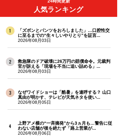
24時間更新
人気ランキング
「ズボンとパンツをおろしました」…口腔性交
に至るまでの“生々しいやりとり”を証言...
2026年08月03日
救急隊のドア破壊に26万円の賠償命令。元裁判
官が訴える「現場を不当に追い詰める」...
2026年08月03日
なぜワイドショーは「酷暑」を連呼する？ 山口
真由が明かす、テレビが天気ネタを使い...
2026年08月05日
上野アメ横の“一斉摘発”から3ヵ月も…警告に従
わない店舗が後を絶たず「路上営業が...
2026年08月06日