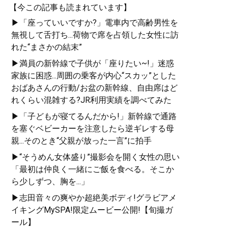
【今この記事も読まれています】
▶「座っていいですか?」電車内で高齢男性を
無視して舌打ち...荷物で席を占領した女性に訪
れた“まさかの結末”
▶満員の新幹線で子供が「座りたい~!」迷惑
家族に困惑...周囲の乗客が内心“スカッ”とした
おばあさんの行動/お盆の新幹線、自由席はど
れくらい混雑する?JR利用実績を調べてみた
▶「子どもが寝てるんだから!」新幹線で通路
を塞ぐベビーカーを注意したら逆ギレする母
親...そのとき“父親が放った一言”に拍手
▶“そうめん女体盛り”撮影会を開く女性の思い
「最初は仲良く一緒にご飯を食べる。そこか
ら少しずつ、胸を...」
▶志田音々の爽やか超絶美ボディ!グラビアメ
イキングMySPA!限定ムービー公開!【旬撮ガ
ール】