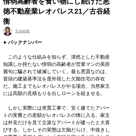
情弱高齢者を食い物にし続けた悪
徳不動産業レオパレス21／古谷経
衡
古谷経衡
バックナンバー
このような仕組みを知らず、漠然とした不動産
知識しか持たない情弱の高齢者が営業マンの美辞
麗句に騙されて破滅していく。最も悪質なのは、
冒頭の建築基準法を度外視した欠陥住宅の存在
だ。施工までもレオパレスがやる場合、当然家主
には高額の見積もりを出しローンを組ませる。
しかし実際には突貫工事で、安く建てたアパー
トの実費との差額がレオパレスの懐に入る。家主
は外見だけを見て立派なアパートが建ったと大喜
びする。しかしその実態は欠陥だらけ、中抜きし