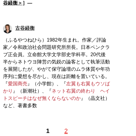
谷経衡＞
］―
古谷経衡
（ふるやつねひら）1982年生まれ。作家／評論
家／令和政治社会問題研究所所長。日本ペンクラ
ブ正会員。立命館大学文学部史学科卒。20代後
半からネトウヨ陣営の気鋭の論客として執筆活動
を展開したが、やがて保守論壇のムラ体質や年功
序列に愛想を尽かし、現在は距離を置いている。
『
愛国商売
』（小学館）、『
左翼も右翼もウソば
かり
』（新潮社）、『
ネット右翼の終わり ヘイ
トスピーチはなぜ無くならないのか
』（晶文社）
など、著書多数
1
2