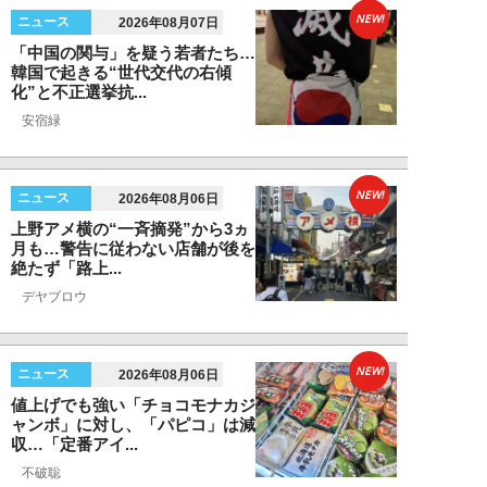
NEW!
ニュース
2026年08月07日
「中国の関与」を疑う若者たち…
韓国で起きる“世代交代の右傾
化”と不正選挙抗...
安宿緑
NEW!
ニュース
2026年08月06日
上野アメ横の“一斉摘発”から3ヵ
月も…警告に従わない店舗が後を
絶たず「路上...
デヤブロウ
NEW!
ニュース
2026年08月06日
値上げでも強い「チョコモナカジ
ャンボ」に対し、「パピコ」は減
収…「定番アイ...
不破聡