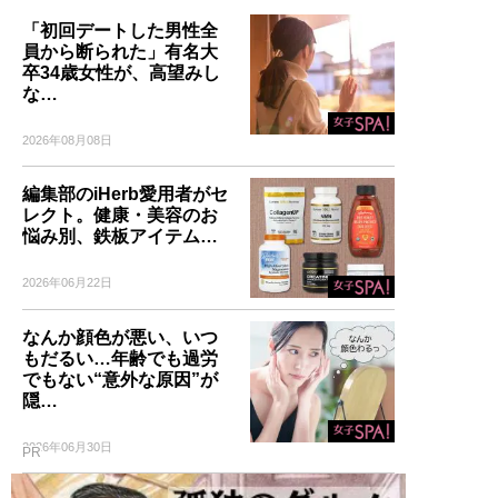
「初回デートした男性全
員から断られた」有名大
卒34歳女性が、高望みし
な…
2026年08月08日
編集部のiHerb愛用者がセ
レクト。健康・美容のお
悩み別、鉄板アイテム…
2026年06月22日
なんか顔色が悪い、いつ
もだるい…年齢でも過労
でもない“意外な原因”が
隠…
2026年06月30日
PR