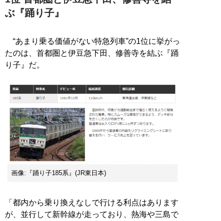
ぶ『踊り子』
“あまり乗る価値がない特急列車”の1位に挙がっ
たのは、首都圏と伊豆急下田、修善寺を結ぶ『踊
り子』だ。
画像:『踊り子185系』(JR東日本)
「都内から乗り換えなしで行ける利点はあります
が、並行して新幹線が走っており、熱海や三島で