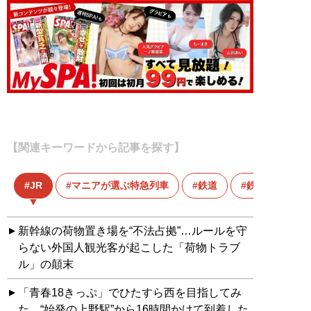
【関連キーワードから記事を探す】
JR
マニアが選ぶ特急列車
鉄道
鉄道マニア
新幹線の荷物置き場を“不法占拠”…ルールを守
らない外国人観光客が起こした「荷物トラブ
ル」の顛末
「青春18きっぷ」でひたすら西を目指してみ
た。“始発の上野駅”から16時間かけて到着した