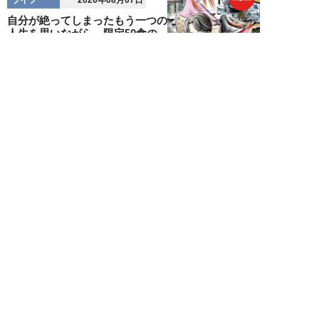
2026年08月07日
自分が絶ってしまったもう一つの
人生を思いながら、限定50食の
ランチロース定...
カツセマサヒコ
NEW!
ライフ
2026年08月07日
『まだおじさんじゃない』現代中
年 惑いまくり小説【第十章・第
三話 堅山賢一...
鳥トマト
NEW!
ライフ
2026年08月07日
ラーメンを「年間800杯」を食す
35歳男性を直撃。「9年で35キロ
増」も健...
Mr.tsubaking