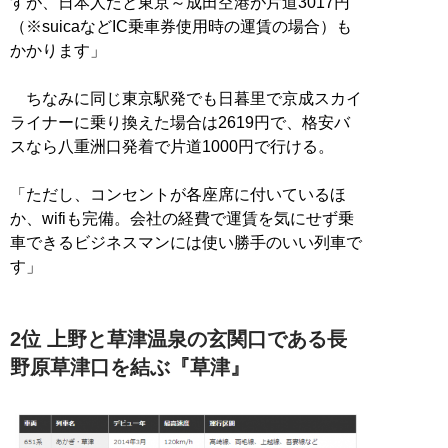
すが、日本人だと東京～成田空港が片道3017円
（※suicaなどIC乗車券使用時の運賃の場合）も
かかります」
ちなみに同じ東京駅発でも日暮里で京成スカイ
ライナーに乗り換えた場合は2619円で、格安バ
スなら八重洲口発着で片道1000円で行ける。
「ただし、コンセントが各座席に付いているほ
か、wifiも完備。会社の経費で運賃を気にせず乗
車できるビジネスマンには使い勝手のいい列車で
す」
2位 上野と草津温泉の玄関口である長
野原草津口を結ぶ『草津』