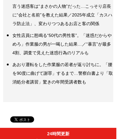
言う迷惑客は“まさかの人物”だった…こっそり店長
に“会社と名前”を教えた結果／2025年成立「カスハ
ラ防止法」、変わりつつあるお店と客の関係
女性店員に怒鳴る“50代の男性客”。「迷惑だからや
めろ」作業服の男が一喝した結果…／“暴言”が最多
4割、調査で見えた迷惑行為のリアルも
あおり運転をした作業服の若者が返り討ちに。「腰
を90度に曲げて謝罪」するまで…警察白書より「取
消処分者講習」驚きの年間受講者数も
24時間更新