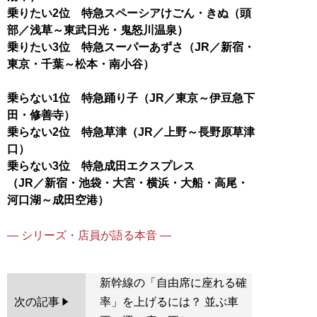
乗りたい2位 特急スペーシアけごん・きぬ（頭
部／浅草～東武日光・鬼怒川温泉）
乗りたい3位 特急スーパーあずさ（JR／新宿・
東京・千葉～松本・南小谷）
乗らない1位 特急踊り子（JR／東京～伊豆急下
田・修善寺）
乗らない2位 特急草津（JR／上野～長野原草津
口）
乗らない3位 特急成田エクスプレス
（JR／新宿・池袋・大宮・横浜・大船・高尾・
河口湖～成田空港）
― シリーズ・店員が語る本音 ―
新幹線の「自由席に座れる確
次の記事
率」を上げるには？ 並ぶ車