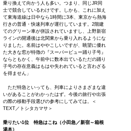
乗り換えて向かう人も多い。つまり、同じJR同
士で競合しているわけです。しかも、これに加え
て東海道線は日中なら1時間に3本、東京から熱海
行きの普通・快速列車が運行しています。2階建
てのグリーン車が併設されていますし、上野新宿
ラインの開通後は北関東から乗り入れるようにな
りました。名前はややこしいですが、眺望に優れ
た大きな窓が特徴の『スーパービュー踊り子号』
ならともかく、午前中に数本出ているただの踊り
子号の存在意義はもはや失われていると言わざる
を得ません」
ただ特急といっても、列車によりさまざまな違
いがあることがわかったはず。今後の旅行や出張
の際の移動手段選びの参考にしてみては。＜
TEXT／トシタカマサ＞
乗りたい1位 特急はこね（小田急／新宿～箱根
湯本）