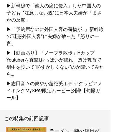
▶新幹線で「他人の席に侵入」した中国人の
子ども...“注意しない親”に日本人夫婦が「まさ
かの反撃」
▶「予約席なのに外国人客の荷物が...」新幹線
の“迷惑外国人客”に夫婦が放った「怒りの一
言」
▶【動画あり】「ノーブラ散歩」Hカップ
Youtuberを直撃!おっぱいが揺れ、透け乳首で
街中を歩いて“恥ずかしくない”のか聞いてみた
ら...
▶志田音々の爽やか超絶美ボディ!グラビアメ
イキングMySPA!限定ムービー公開!【旬撮ガ
ール】
この特集の前回記事
ラーメン一蘭の店員が