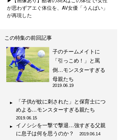
▶【画像あり】酷暑のSEXはこの体位で!女性
が思わずアエぐ体位を、AV女優「うんぱい」
が再現した
この特集の前回記事
子のチームメイトに
「引っこめ！」と罵
倒…モンスターすぎる
母親たち
2019.06.19
「子供が蚊に刺された」と保育士につ
めよる…モンスターすぎる親たち
2019.06.15
イノシシを一撃で撃退…強すぎる父親
に息子は何を思うのか？
2019.06.14