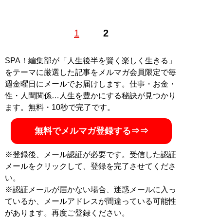
コラムニスト、作家。2万人のワーキングウーマン取材
1
2
をもとに恋愛＆婚活＆結婚をテーマに執筆。難病克服後
に医療ライターとしても活動。ブログ「
恋するブログ☆
～恋、のような気分で♪
」
SPA！編集部が「人生後半を賢く楽しく生きる」
をテーマに厳選した記事をメルマガ会員限定で毎
記事一覧へ
週金曜日にメールでお届けします。仕事・お金・
性・人間関係…人生を豊かにする秘訣が見つかり
ます。無料・10秒で完了です。
無料でメルマガ登録する⇒⇒
※登録後、メール認証が必要です。受信した認証
メールをクリックして、登録を完了させてくださ
い。
※認証メールが届かない場合、迷惑メールに入っ
ているか、メールアドレスが間違っている可能性
があります。再度ご登録ください。