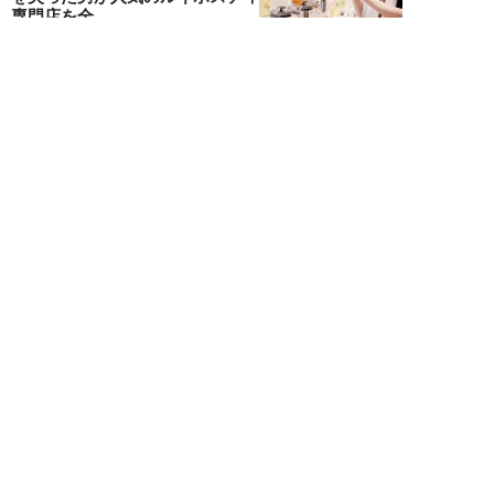
専門店を全...
吉田一治
NEW!
仕事
2026年08月02日
「とにかく成長したい」コンサル
業界に群がる若者たちが「危う
い」理由。目的な...
布施川天馬
NEW!
仕事
2026年08月02日
「お局が孫のようにかわいがって
くれた」納言・薄幸が伝授す
る“職場の厄介者を...
週刊SPA！編集部
NEW!
仕事
2026年08月01日