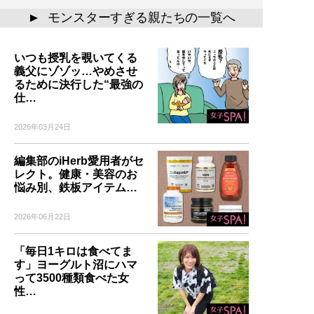
モンスターすぎる親たちの一覧へ
▲
いつも授乳を覗いてくる
義父にゾゾッ…やめさせ
るために決行した“最強の
仕…
2026年03月24日
編集部のiHerb愛用者がセ
レクト。健康・美容のお
悩み別、鉄板アイテム…
2026年06月22日
「毎日1キロは食べてま
す」ヨーグルト沼にハマ
って3500種類食べた女
性…