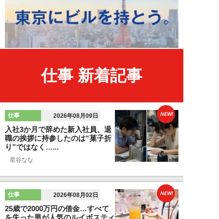
仕事 新着記事
NEW!
仕事
2026年08月09日
入社3か月で辞めた新入社員、退
職の挨拶に持参したのは“菓子折
り”ではなく…...
星谷なな
NEW!
仕事
2026年08月02日
25歳で2000万円の借金…すべて
を失った男が人気のルイボスティ