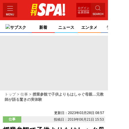
ログイン
会員登録
サブスク
新着
ニュース
エンタメ
ライフ
トップ
仕事
授業参観で子供よりもはしゃぐ母親…元教
師が語る驚きの実体験
更新日：2023年03月28日 08:57
仕事
投稿日：2019年06月21日 15:53