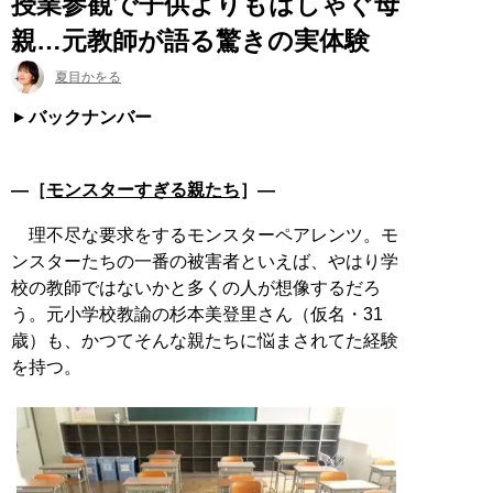
授業参観で子供よりもはしゃぐ母
親…元教師が語る驚きの実体験
夏目かをる
バックナンバー
―［
モンスターすぎる親たち
］―
理不尽な要求をするモンスターペアレンツ。モ
ンスターたちの一番の被害者といえば、やはり学
校の教師ではないかと多くの人が想像するだろ
う。元小学校教諭の杉本美登里さん（仮名・31
歳）も、かつてそんな親たちに悩まされてた経験
を持つ。