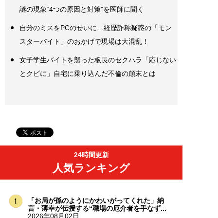
謎の現象“4つの原因と対策”を医師に聞く
自分のミスをPCのせいに…経歴詐称疑惑の「モン
スターバイト」のおかげで現場は大混乱！
女子学生バイトを襲った板長のセクハラ「応じない
とクビに」自宅に乗り込んだ不倫の顛末とは
24時間更新
人気ランキング
「お局が孫のようにかわいがってくれた」納
言・薄幸が伝授する“職場の厄介者を手なず...
2026年08月02日