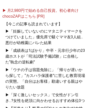
▶ 月2,980円で始める自己投資。初心者向け
chocoZAPはこちら [PR]
【今この記事も読まれています】
▶「妊娠していないのにマタニティマークを
つけていました」優先席で騒ぐママ友3人組...
悪行が幼稚園にバレた結果
▶「成績表は1ばかり」中卒・元非行少年の23
歳ホストが「司法試験予備試験」に合格し
た“執念の逆転劇”
▶「ウチの子は宿題免除に」「帰りが遅いか
ら探して」“カスハラ保護者”に苦しむ教育現場
の実態。「自分はお客様」勘違いする親はや
りたい放題
▶「深く激しいセックス」で女性がドン引
き...?女性を絶頂に向かわせるおすすめ体位3つ