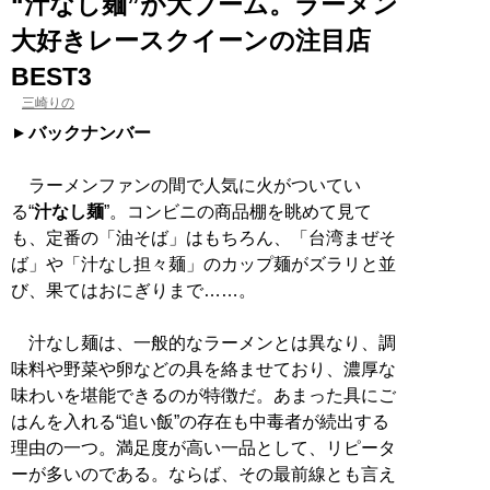
“汁なし麺”が大ブーム。ラーメン
大好きレースクイーンの注目店
BEST3
三崎りの
バックナンバー
ラーメンファンの間で人気に火がついてい
る“
汁なし麺
”。コンビニの商品棚を眺めて見て
も、定番の「油そば」はもちろん、「台湾まぜそ
ば」や「汁なし担々麺」のカップ麺がズラリと並
び、果てはおにぎりまで……。
汁なし麺は、一般的なラーメンとは異なり、調
味料や野菜や卵などの具を絡ませており、濃厚な
味わいを堪能できるのが特徴だ。あまった具にご
はんを入れる“追い飯”の存在も中毒者が続出する
理由の一つ。満足度が高い一品として、リピータ
ーが多いのである。ならば、その最前線とも言え