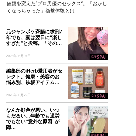
値観を変えた“プロ男優のセックス”。「おかし
くなっちゃった」衝撃体験とは
元ジャンポケ斉藤に求刑7
年でも、妻は翌日に“楽し
すぎた“と投稿。「その…
2026年08月07日
編集部のiHerb愛用者がセ
レクト。健康・美容のお
悩み別、鉄板アイテム…
2026年06月22日
なんか顔色が悪い、いつ
もだるい…年齢でも過労
でもない“意外な原因”が
隠…