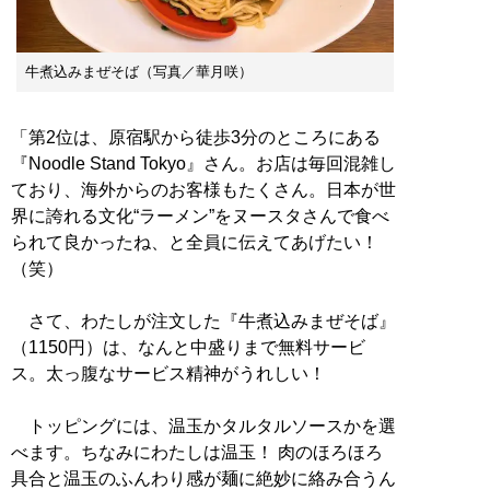
牛煮込みまぜそば（写真／華月咲）
「第2位は、原宿駅から徒歩3分のところにある
『Noodle Stand Tokyo』さん。お店は毎回混雑し
ており、海外からのお客様もたくさん。日本が世
界に誇れる文化“ラーメン”をヌースタさんで食べ
られて良かったね、と全員に伝えてあげたい！
（笑）
さて、わたしが注文した『牛煮込みまぜそば』
（1150円）は、なんと中盛りまで無料サービ
ス。太っ腹なサービス精神がうれしい！
トッピングには、温玉かタルタルソースかを選
べます。ちなみにわたしは温玉！ 肉のほろほろ
具合と温玉のふんわり感が麺に絶妙に絡み合うん