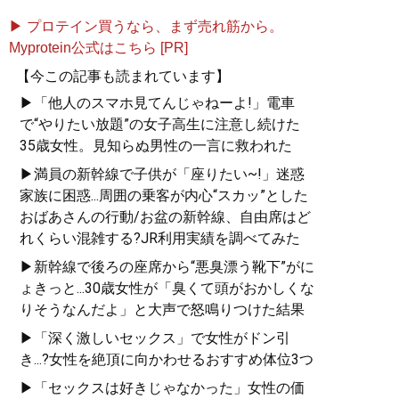
▶ プロテイン買うなら、まず売れ筋から。
Myprotein公式はこちら [PR]
【今この記事も読まれています】
▶「他人のスマホ見てんじゃねーよ!」電車
で“やりたい放題”の女子高生に注意し続けた
35歳女性。見知らぬ男性の一言に救われた
▶満員の新幹線で子供が「座りたい~!」迷惑
家族に困惑...周囲の乗客が内心“スカッ”とした
おばあさんの行動/お盆の新幹線、自由席はど
れくらい混雑する?JR利用実績を調べてみた
▶新幹線で後ろの座席から“悪臭漂う靴下”がに
ょきっと...30歳女性が「臭くて頭がおかしくな
りそうなんだよ」と大声で怒鳴りつけた結果
▶「深く激しいセックス」で女性がドン引
き...?女性を絶頂に向かわせるおすすめ体位3つ
▶「セックスは好きじゃなかった」女性の価