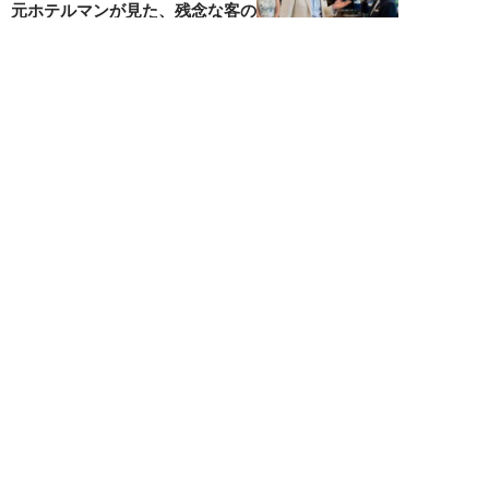
元ホテルマンが見た、残念な客の
共通点／「お客...
オオサキサオリ
NEW!
ライフ
2026年08月08日
120万円かけて「豊胸手術」した
33歳男性を直撃「ゲイでもな
い。性同一性障...
佐藤隼秀
NEW!
ライフ
2026年08月08日
満員の新幹線で子供が「座りたい
～！」迷惑家族に困惑…周囲の乗
客が内心“スカ...
日刊SPA!取材班
NEW!