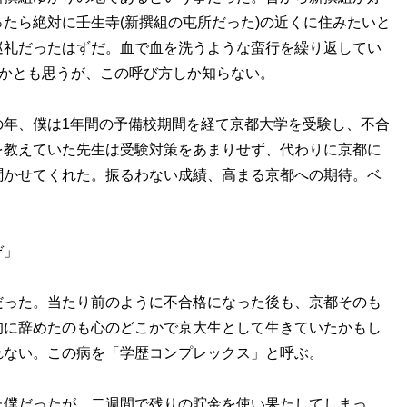
たら絶対に壬生寺(新撰組の屯所だった)の近くに住みたいと
巡礼だったはずだ。血で血を洗うような蛮行を繰り返してい
うかとも思うが、この呼び方しか知らない。
年、僕は1年間の予備校期間を経て京都大学を受験し、不合
を教えていた先生は受験対策をあまりせず、代わりに京都に
聞かせてくれた。振るわない成績、高まる京都への期待。ベ
ぞ」
った。当たり前のように不合格になった後も、京都そのも
的に辞めたのも心のどこかで京大生として生きていたかもし
れない。この病を「学歴コンプレックス」と呼ぶ。
僕だったが、二週間で残りの貯金を使い果たしてしまっ