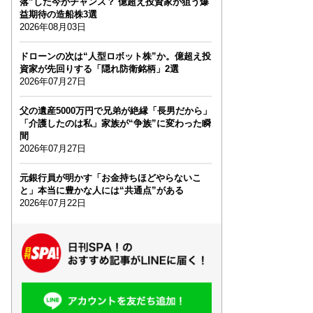
落”した今がチャンス？ 億超え投資家が狙う爆
益期待の造船株3選
2026年08月03日
ドローンの次は“人型ロボット株”か。億超え投
資家が先回りする「隠れ防衛銘柄」2選
2026年07月27日
父の遺産5000万円で兄弟が絶縁「長男だから」
「介護したのは私」家族が“争族”に変わった瞬
間
2026年07月27日
元銀行員が明かす「お金持ちほどやらないこ
と」本当に豊かな人には“共通点”がある
2026年07月22日