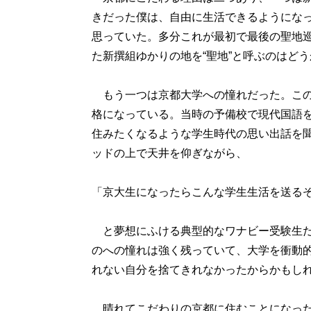
きだった僕は、自由に生活できるようになっ
思っていた。多分これが最初で最後の聖地
た新撰組ゆかりの地を“聖地”と呼ぶのはど
もう一つは京都大学への憧れだった。この
格になっている。当時の予備校で現代国語
住みたくなるような学生時代の思い出話を
ッドの上で天井を仰ぎながら、
「京大生になったらこんな学生生活を送る
と夢想にふける典型的なワナビー受験生だ
のへの憧れは強く残っていて、大学を衝動
れない自分を捨てきれなかったからかもし
晴れてこだわりの京都に住むことになった