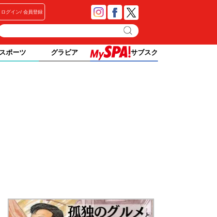
ログイン
会員登録
スポーツ
グラビア
サブスク