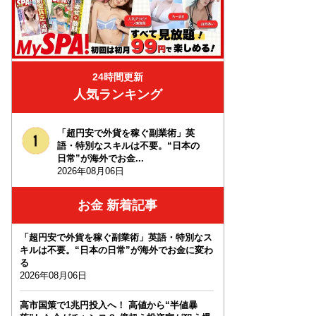
24時間更新
人気ランキング
「超円安で外貨を稼ぐ副業術」英
語・特別なスキルは不要。“日本の
日常”が海外でお金...
2026年08月06日
お金 新着記事
「超円安で外貨を稼ぐ副業術」英語・特別なス
キルは不要。“日本の日常”が海外でお金に変わ
る
2026年08月06日
高市国策で1兆円投入へ！ 高値から“半値暴