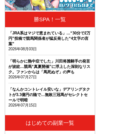
勝SPA！一覧
「JRA系はマジで恵まれている」…“30分で2万
円”投稿で競馬関係者が猛反発した“4文字の言
葉”
2026年08月03日
「明らかに熱中症でした」川田将雅騎手の発言
が波紋…競馬“真夏開催”に浮上した深刻なリス
ク。ファンからは「馬死ぬぞ」の声も
2026年07月27日
「なんかコントレイル安いな」デアリングタク
トが3.3億円の陰で…無敗三冠馬がセレクトセ
ールで明暗
2026年07月15日
はじめての副業一覧