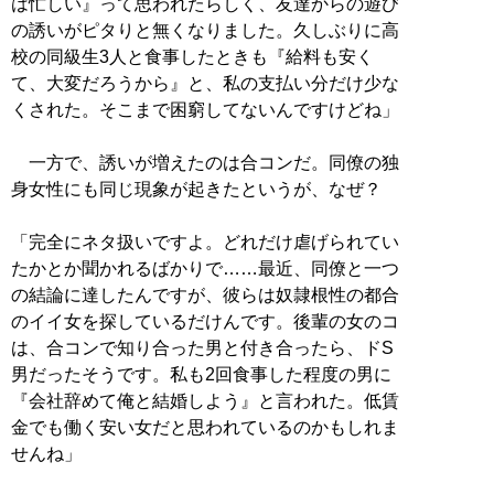
は忙しい』って思われたらしく、友達からの遊び
の誘いがピタりと無くなりました。久しぶりに高
校の同級生3人と食事したときも『給料も安く
て、大変だろうから』と、私の支払い分だけ少な
くされた。そこまで困窮してないんですけどね」
一方で、誘いが増えたのは合コンだ。同僚の独
身女性にも同じ現象が起きたというが、なぜ？
「完全にネタ扱いですよ。どれだけ虐げられてい
たかとか聞かれるばかりで……最近、同僚と一つ
の結論に達したんですが、彼らは奴隷根性の都合
のイイ女を探しているだけんです。後輩の女のコ
は、合コンで知り合った男と付き合ったら、ドS
男だったそうです。私も2回食事した程度の男に
『会社辞めて俺と結婚しよう』と言われた。低賃
金でも働く安い女だと思われているのかもしれま
せんね」