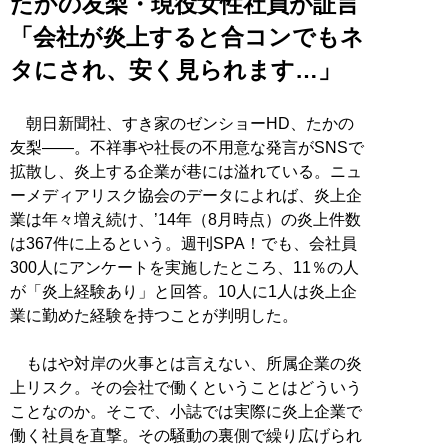
たかの友梨・現役女性社員が証言
「会社が炎上すると合コンでもネ
タにされ、安く見られます…」
朝日新聞社、すき家のゼンショーHD、たかの
友梨――。不祥事や社長の不用意な発言がSNSで
拡散し、炎上する企業が巷には溢れている。ニュ
ーメディアリスク協会のデータによれば、炎上企
業は年々増え続け、’14年（8月時点）の炎上件数
は367件に上るという。週刊SPA！でも、会社員
300人にアンケートを実施したところ、11％の人
が「炎上経験あり」と回答。10人に1人は炎上企
業に勤めた経験を持つことが判明した。
もはや対岸の火事とは言えない、所属企業の炎
上リスク。その会社で働くということはどういう
ことなのか。そこで、小誌では実際に炎上企業で
働く社員を直撃。その騒動の裏側で繰り広げられ