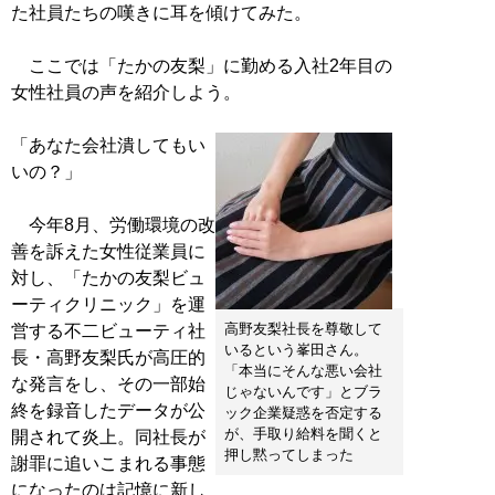
た社員たちの嘆きに耳を傾けてみた。
ここでは「たかの友梨」に勤める入社2年目の
女性社員の声を紹介しよう。
「あなた会社潰してもい
いの？」
今年8月、労働環境の改
善を訴えた女性従業員に
対し、「たかの友梨ビュ
ーティクリニック」を運
高野友梨社長を尊敬して
営する不二ビューティ社
いるという峯田さん。
長・高野友梨氏が高圧的
「本当にそんな悪い会社
な発言をし、その一部始
じゃないんです」とブラ
終を録音したデータが公
ック企業疑惑を否定する
が、手取り給料を聞くと
開されて炎上。同社長が
押し黙ってしまった
謝罪に追いこまれる事態
になったのは記憶に新し