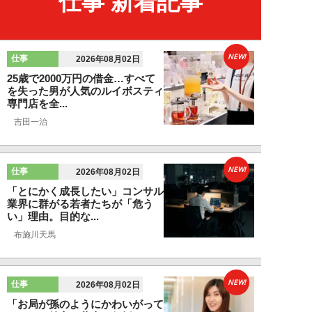
仕事 新着記事
NEW!
仕事
2026年08月02日
25歳で2000万円の借金…すべて
を失った男が人気のルイボスティ
専門店を全...
吉田一治
NEW!
仕事
2026年08月02日
「とにかく成長したい」コンサル
業界に群がる若者たちが「危う
い」理由。目的な...
布施川天馬
NEW!
仕事
2026年08月02日
「お局が孫のようにかわいがって