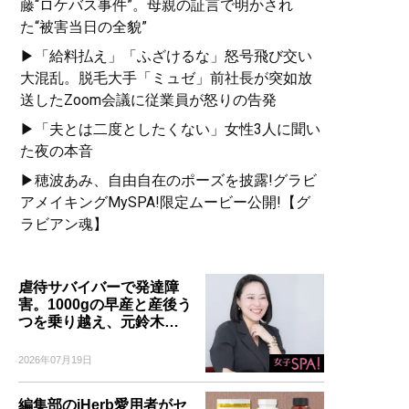
藤“ロケバス事件”。母親の証言で明かされ
た“被害当日の全貌”
▶「給料払え」「ふざけるな」怒号飛び交い
大混乱。脱毛大手「ミュゼ」前社長が突如放
送したZoom会議に従業員が怒りの告発
▶「夫とは二度としたくない」女性3人に聞い
た夜の本音
▶穂波あみ、自由自在のポーズを披露!グラビ
アメイキングMySPA!限定ムービー公開!【グ
ラビアン魂】
虐待サバイバーで発達障
害。1000gの早産と産後う
つを乗り越え、元鈴木…
2026年07月19日
編集部のiHerb愛用者がセ