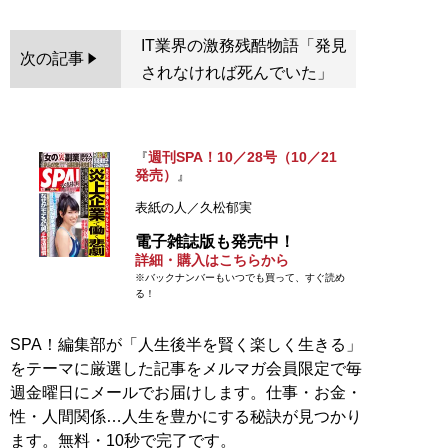
IT業界の激務残酷物語「発見
次の記事
されなければ死んでいた」
週刊SPA！10／28号（10／21
『
発売）
』
表紙の人／久松郁実
電子雑誌版も発売中！
詳細・購入はこちらから
※バックナンバーもいつでも買って、すぐ読め
る！
SPA！編集部が「人生後半を賢く楽しく生きる」
をテーマに厳選した記事をメルマガ会員限定で毎
週金曜日にメールでお届けします。仕事・お金・
性・人間関係…人生を豊かにする秘訣が見つかり
ます。無料・10秒で完了です。