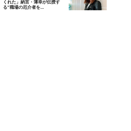
くれた」納言・薄幸が伝授す
る“職場の厄介者を...
週刊SPA！編集部
NEW!
仕事
2026年08月01日
「あの人がいるだけで精神的にな
ぜか削られる…」職場の“毒社
員”は追い出して...
週刊SPA！編集部
NEW!
仕事
2026年07月31日
「なぜ私が尻ぬぐいで疲弊しなき
ゃいけないのか…」職場を荒らす
5タイプの“毒...
週刊SPA！編集部