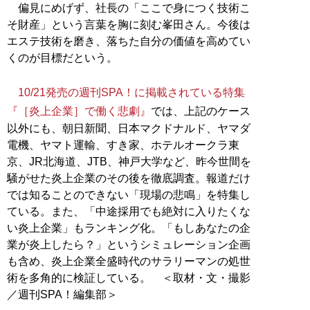
偏見にめげず、社長の「ここで身につく技術こ
そ財産」という言葉を胸に刻む峯田さん。今後は
エステ技術を磨き、落ちた自分の価値を高めてい
くのが目標だという。
10/21発売の週刊SPA！に掲載されている特集
『［炎上企業］で働く悲劇』
では、上記のケース
以外にも、朝日新聞、日本マクドナルド、ヤマダ
電機、ヤマト運輸、すき家、ホテルオークラ東
京、JR北海道、JTB、神戸大学など、昨今世間を
騒がせた炎上企業のその後を徹底調査。報道だけ
では知ることのできない「現場の悲鳴」を特集し
ている。また、「中途採用でも絶対に入りたくな
い炎上企業」もランキング化。「もしあなたの企
業が炎上したら？」というシミュレーション企画
も含め、炎上企業全盛時代のサラリーマンの処世
術を多角的に検証している。 ＜取材・文・撮影