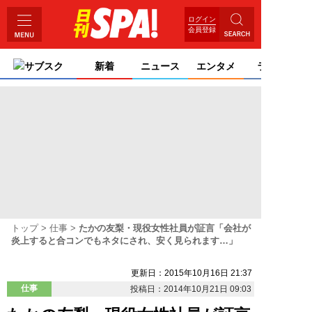
ログイン
会員登録
サブスク
新着
ニュース
エンタメ
ライフ
トップ
仕事
たかの友梨・現役女性社員が証言「会社が
炎上すると合コンでもネタにされ、安く見られます…」
更新日：2015年10月16日 21:37
仕事
投稿日：2014年10月21日 09:03