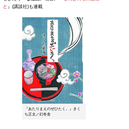
と
』(講談社)も連載
『あたりまえのぜひたく。』きく
ち正太／幻冬舎