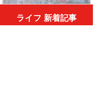
ライフ 新着記事
NEW!
ライフ
2026年08月08日
「有名俳優でも“出禁”になる」
元ホテルマンが見た、残念な客の
共通点／「お客...
オオサキサオリ
NEW!
ライフ
2026年08月08日
120万円かけて「豊胸手術」した
33歳男性を直撃「ゲイでもな
い。性同一性障...
佐藤隼秀