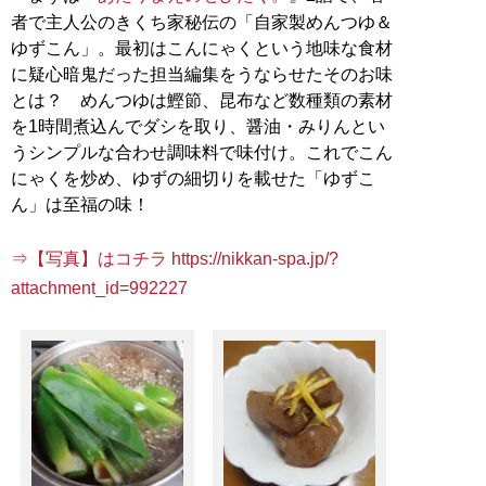
者で主人公のきくち家秘伝の「自家製めんつゆ＆
ゆずこん」。最初はこんにゃくという地味な食材
に疑心暗鬼だった担当編集をうならせたそのお味
とは？ めんつゆは鰹節、昆布など数種類の素材
を1時間煮込んでダシを取り、醤油・みりんとい
うシンプルな合わせ調味料で味付け。これでこん
にゃくを炒め、ゆずの細切りを載せた「ゆずこ
ん」は至福の味！
⇒【写真】はコチラ https://nikkan-spa.jp/?
attachment_id=992227