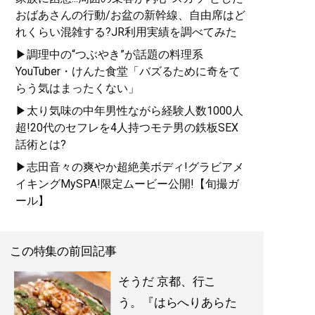
おばあさんの行動/お盆の新幹線、自由席はど
れくらい混雑する?JR利用実績を調べてみた
▶調理中の“つぶやき”が話題の料理系
YouTuber・けんた食堂「バズるために奇をて
らう気はまったくない」
▶太り気味の中年男性ながら経験人数1000人
超!20代のセフレを4人持つモテ男の鉄板SEX
話術とは?
▶志田音々の爽やか超絶美ボディ!グラビアメ
イキングMySPA!限定ムービー公開!【旬撮ガ
ール】
この特集の前回記事
そうだ 京都、行こ
う。『はらへりあらた