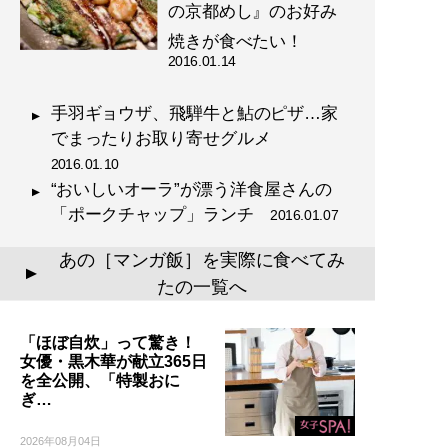
の京都めし』のお好み
焼きが食べたい！
2016.01.14
手羽ギョウザ、飛騨牛と鮎のピザ…家
でまったりお取り寄せグルメ
2016.01.10
“おいしいオーラ”が漂う洋食屋さんの
「ポークチャップ」ランチ
2016.01.07
あの［マンガ飯］を実際に食べてみ
▲
たの一覧へ
「ほぼ自炊」って驚き！
女優・黒木華が献立365日
を全公開、「特製おに
ぎ…
2026年08月04日