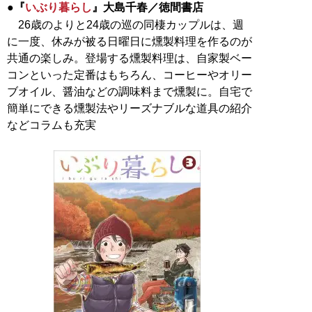
●『
いぶり暮らし
』大島千春／徳間書店
26歳のよりと24歳の巡の同棲カップルは、週
に一度、休みが被る日曜日に燻製料理を作るのが
共通の楽しみ。登場する燻製料理は、自家製ベー
コンといった定番はもちろん、コーヒーやオリー
ブオイル、醤油などの調味料まで燻製に。自宅で
簡単にできる燻製法やリーズナブルな道具の紹介
などコラムも充実