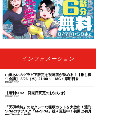
インフォメーション
山田あいのグラビア設定を視聴者が決める！【推し撮
生会議】 8/26（水）21:00～ MC：岸明日香
2026年07月29日
【週刊SPA! 発売日変更のお知らせ】
2026年07月28日
「天羽希純」のセクシーな秘蔵カットを大放出！週刊
SPA!のサブスク「MySPA!」続々更新中！初回は初月