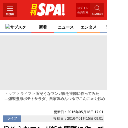
ログイン
会員登録
サブスク
新着
ニュース
エンタメ
ライフ
トップ
ライフ
旨そうなマンガ飯を実際に作ってみた―
―燻製煮卵ポテトサラダ、自家製めんつゆでこんにゃく炒め
更新日：2016年05月18日 17:01
ライフ
投稿日：2016年01月15日 09:01