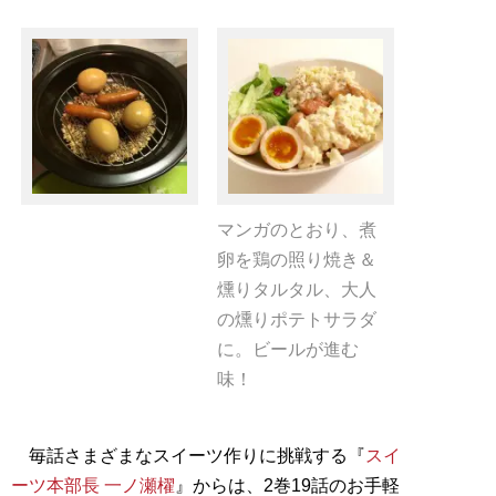
マンガのとおり、煮
卵を鶏の照り焼き＆
燻りタルタル、大人
の燻りポテトサラダ
に。ビールが進む
味！
毎話さまざまなスイーツ作りに挑戦する『
スイ
ーツ本部長 一ノ瀬櫂
』からは、2巻19話のお手軽