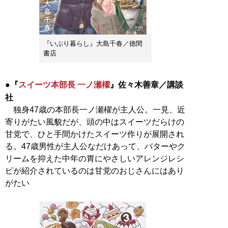
『いぶり暮らし』大島千春／徳間
書店
●『
スイーツ本部長 一ノ瀬櫂
』佐々木善章／講談
社
独身47歳の本部長一ノ瀬櫂が主人公。一見、近
寄りがたい風貌だが、頭の中はスイーツだらけの
甘党で、ひと手間かけたスイーツ作りが展開され
る。47歳男性が主人公なだけあって、バターやク
リームを抑えた中年の胃にやさしいアレンジレシ
ピが紹介されているのは甘党のおじさんにはあり
がたい