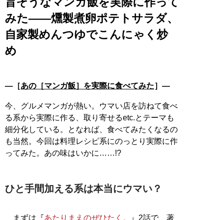
旨そうなマンガ飯を実際に作って
みた――燻製煮卵ポテトサラダ、
自家製めんつゆでこんにゃく炒
め
―［
あの［マンガ飯］を実際に食べてみた
］―
今、グルメマンガが熱い。ウマい店を訪ねて食べ
る系から実際に作る、取り寄せるetc.とテーマも
細分化している。となれば、食べてみたくなるの
も当然。今回は料理レシピ系にのっとり実際に作
ってみた。あの味はいかに……!?
ひと手間加える系は本当にウマい？
まずは『
あたりまえのぜひたく。
』2話で、著