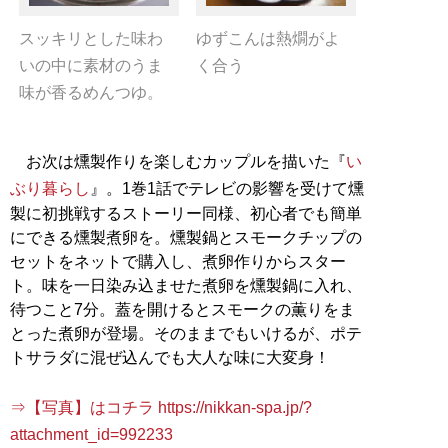
スッキリとした味わ
ゆずこんは熱燗がよ
いの中に素材のうま
く合う
味が香るめんつゆ。
お次は燻製作りを楽しむカップルを描いた『
い
ぶり暮らし
』。1巻1話でテレビの影響を受けて燻
製に初挑戦するストーリー同様、初心者でも簡単
にできる燻製煮卵を。燻製鍋とスモークチップの
セットをネットで購入し、煮卵作りからスター
ト。味を一日染み込ませた煮卵を燻製鍋に入れ、
待つこと7分。蓋を開けるとスモークの薫りをま
とった煮卵が登場。そのままでもいけるが、ポテ
トサラダに混ぜ込んでも大人な味に大変身！
⇒【写真】はコチラ https://nikkan-spa.jp/?
attachment_id=992233