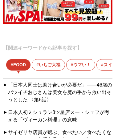
【関連キーワードから記事を探す】
FOOD
いちご大福
ウマい！
スイーツ
「日本人同士は助け合いが必要だ」――46歳の
バツイチおじさんは美女を魔の手から救い出そ
うとした 〈第6話〉
日本人初ミシュラン3ツ星店スー・シェフが考
える「ヴィーガン料理」の意味
サイゼリヤ店員が選ぶ、食べたい／食べたくな