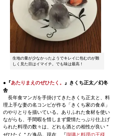
生地の量が少なかったようでキレイに包むのが難
しく見た目はイマイチ。でも味は最高！
●『
あたりまえのぜひたく。
』きくち正太／幻冬
舎
長年食マンガを手掛けてきたきくち正太と、料
理上手な妻の名コンビが作る「きくち家の食卓」
のやりとりを描いている。ありふれた食材を使い
ながらも、手間暇を惜しまず愛情たっぷり仕上げ
られた料理の数々は、どれも酒との相性が良い＂
ぜひたく＂な逸品。現在、『
瑠璃と料理の王様