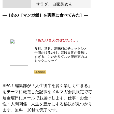
サラダ、自家製めん...
―［
あの［マンガ飯］を実際に食べてみた
］―
あたりまえのぜひたく。
『
』
食材、道具、調味料にチョットひと
手間かけるだけ。普段日常が美味し
すぎる、こだわりグルメ漫画家のコ
ミックエッセイ!!
SPA！編集部が「人生後半を賢く楽しく生きる」
をテーマに厳選した記事をメルマガ会員限定で毎
週金曜日にメールでお届けします。仕事・お金・
性・人間関係…人生を豊かにする秘訣が見つかり
ます。無料・10秒で完了です。