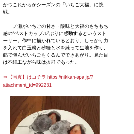
かつこれからがシーズンの「いちご大福」に挑
戦。
一ノ瀬がいちごの甘さ・酸味と大福のもちもち
感の“ベストカップル”ぶりに感動するというスト
ーリー。作中に描かれているとおり、しっかり力
を入れて白玉粉と砂糖と水を練って生地を作り、
餡で包んだいちごをくるんでできあがり。見た目
は不細工ながら味は抜群であった。
⇒【写真】はコチラ https://nikkan-spa.jp/?
attachment_id=992231