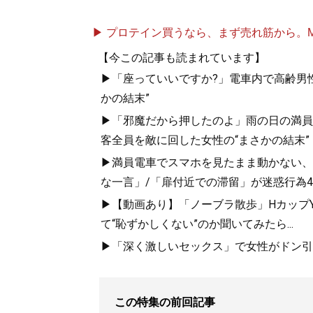
▶ プロテイン買うなら、まず売れ筋から。Mypr
【今この記事も読まれています】
▶「座っていいですか?」電車内で高齢男性
かの結末”
▶「邪魔だから押したのよ」雨の日の満員
客全員を敵に回した女性の“まさかの結末”
▶満員電車でスマホを見たまま動かない、
な一言」/「扉付近での滞留」が迷惑行為4
▶【動画あり】「ノーブラ散歩」HカップYo
て“恥ずかしくない”のか聞いてみたら...
▶「深く激しいセックス」で女性がドン引き
この特集の前回記事