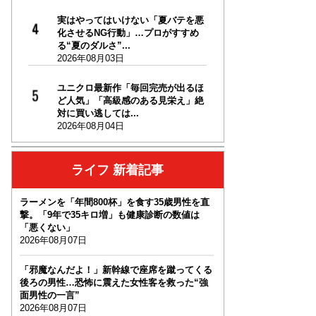
実はやってはいけない「夏バテを悪
化させるNG行動」…プロがすすめ
る“夏のダルさ”...
2026年08月03日
ユニクロ最新作「毎回完売が出るほ
ど人気」「高級感のある見栄え」絶
対に買い逃しては...
2026年08月04日
ライフ 新着記事
ラーメンを「年間800杯」を食す35歳男性を直
撃。「9年で35キロ増」も健康診断の数値は
「悪くない」
2026年08月07日
「邪魔なんだよ！」新幹線で座席を蹴ってくる
後ろの男性…恐怖に震えた女性客を救った“強
面男性の一言”
2026年08月07日