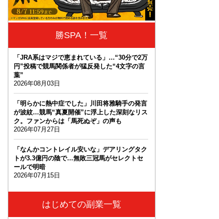
勝SPA！一覧
「JRA系はマジで恵まれている」…“30分で2万
円”投稿で競馬関係者が猛反発した“4文字の言
葉”
2026年08月03日
「明らかに熱中症でした」川田将雅騎手の発言
が波紋…競馬“真夏開催”に浮上した深刻なリス
ク。ファンからは「馬死ぬぞ」の声も
2026年07月27日
「なんかコントレイル安いな」デアリングタク
トが3.3億円の陰で…無敗三冠馬がセレクトセ
ールで明暗
2026年07月15日
はじめての副業一覧