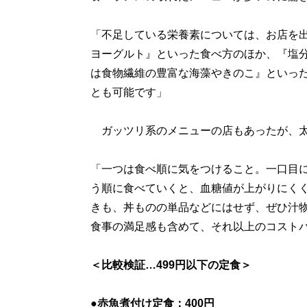
「不足している栄養素については、お店を
ヨーグルト』といった食べ方のほか、『塩
は食物繊維の豊富な海藻やきのこ』といっ
とも可能です」
ガッツリ系のメニューの店もあったが、太
「一つは食べ順に気をつけること。一口目
う順に食べていくと、血糖値が上がりにく
きも、丼ものの単品などにはせず、ぜひ汁物
食事の満足感も含めて、それ以上のコスト
＜比較検証…499円以下の定食＞
●赤魚煮付け定食：400円