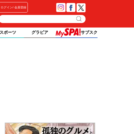
ログイン
会員登録
スポーツ
グラビア
サブスク