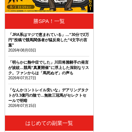
勝SPA！一覧
「JRA系はマジで恵まれている」…“30分で2万
円”投稿で競馬関係者が猛反発した“4文字の言
葉”
2026年08月03日
「明らかに熱中症でした」川田将雅騎手の発言
が波紋…競馬“真夏開催”に浮上した深刻なリス
ク。ファンからは「馬死ぬぞ」の声も
2026年07月27日
「なんかコントレイル安いな」デアリングタク
トが3.3億円の陰で…無敗三冠馬がセレクトセ
ールで明暗
2026年07月15日
はじめての副業一覧