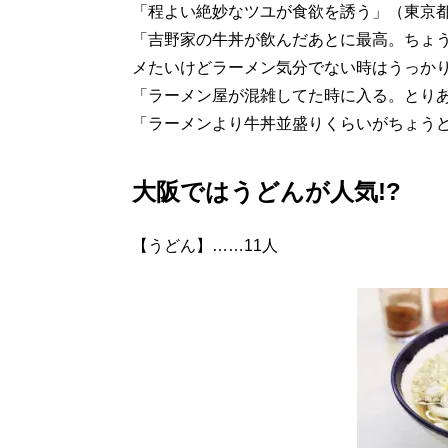
「程よい絶妙なツユが食欲を誘う」（東京
「吉野家の牛丼が飲んだあとに最高。ちょ
メたいけどラーメン気分でない時はうっか
「ラーメン屋が混雑してた時に入る。とり
「ラーメンより牛丼並盛りくらいがちょう
大阪ではうどんが人気!?
【うどん】……11人