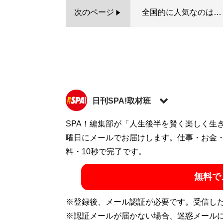
次のページ
全国的に人気なのは…
日刊SPA!取材班
SPA！編集部が「人生後半を賢く楽しく生
記事一覧へ
曜日にメールでお届けします。仕事・お金
料・10秒で完了です。
無料で
※登録後、メール認証が必要です。受信し
※認証メールが届かない場合、迷惑メール