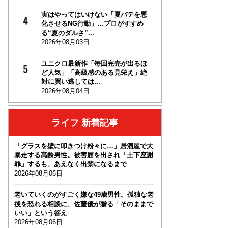
実はやってはいけない「夏バテを悪
化させるNG行動」…プロがすすめ
る“夏のダルさ”...
2026年08月03日
ユニクロ最新作「毎回完売が出るほ
ど人気」「高級感のある見栄え」絶
対に買い逃しては...
2026年08月04日
ライフ 新着記事
「グラスを壁に叩きつけ粉々に…」居酒屋で大
暴走する高齢男性。被害届を出され「土下座謝
罪」するも、あえなく出禁になるまで
2026年08月06日
老いていくのがすごく嫌な49歳男性。孤独な老
後を恐れる相談に、佐藤優が贈る「そのままで
いい」という答え
2026年08月06日