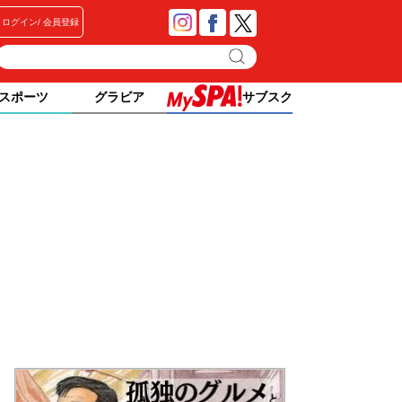
ログイン
会員登録
スポーツ
グラビア
サブスク