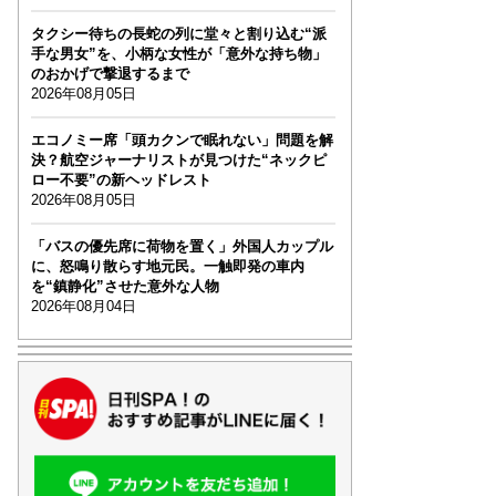
タクシー待ちの長蛇の列に堂々と割り込む“派
手な男女”を、小柄な女性が「意外な持ち物」
のおかげで撃退するまで
2026年08月05日
エコノミー席「頭カクンで眠れない」問題を解
決？航空ジャーナリストが見つけた“ネックピ
ロー不要”の新ヘッドレスト
2026年08月05日
「バスの優先席に荷物を置く」外国人カップル
に、怒鳴り散らす地元民。一触即発の車内
を“鎮静化”させた意外な人物
2026年08月04日