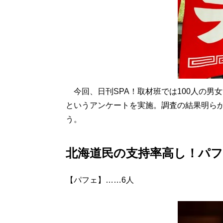
今回、日刊SPA！取材班では100人の男
というアンケートを実施。調査の結果明ら
う。
北海道民の支持率高し！パ
【パフェ】……6人