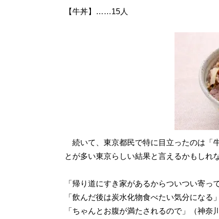
【牛丼】……15人
続いて、東京都民で特に目立ったのは「牛
とが多い東京らしい結果と言えるかもしれ
「帰り道にすき家があるからついつい寄っ
「飲んだ後は炭水化物食べたい気分になる
「ちゃんとお腹が満たされるので」（神奈